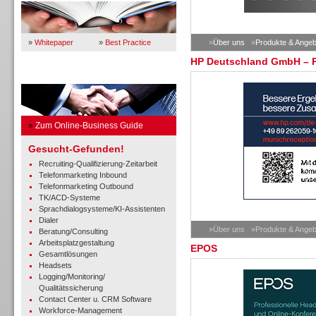
»
Whitepaper
»
Best Practice
»
Über uns
»
Produkte & Angeb
HP Deutschland GmbH – 
Business Guide
»
Zum Online-Business Guide
Gesucht-Gefunden!
Recruiting-Qualifizierung-Zeitarbeit
Telefonmarketing Inbound
Telefonmarketing Outbound
TK/ACD-Systeme
Sprachdialogsysteme/KI-Assistenten
Dialer
»Über uns
»Produkte & Angeb
Beratung/Consulting
Arbeitsplatzgestaltung
EPOS
Gesamtlösungen
Headsets
Logging/Monitoring/
Qualitätssicherung
Contact Center u. CRM Software
Workforce-Management