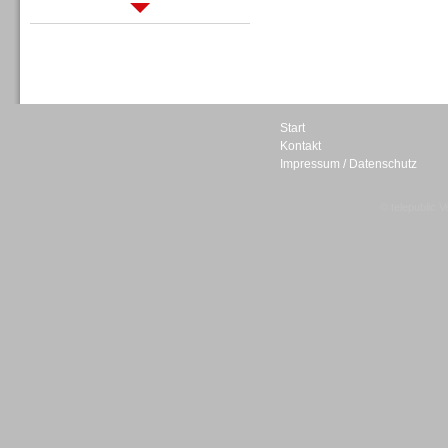
Sprachdialogsysteme u. Ki/
Sprachassistenten
Start
Kontakt
Impressum / Datenschutz
Sprachdialogsysteme u. Ki/
Sprachassistenten
© telepublic V