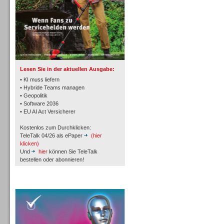
TK- und ACD-Systeme
Lesen Sie in der aktuellen Ausgabe:
• KI muss liefern
• Hybride Teams managen
• Geopolitik
• Software 2036
Workforce-Management
• EU AI Act Versicherer
Kostenlos zum Durchklicken:
TeleTalk 04/26 als ePaper
(hier
klicken)
Und
hier
können Sie TeleTalk
bestellen oder abonnieren!
Personal
TeleTalk Special