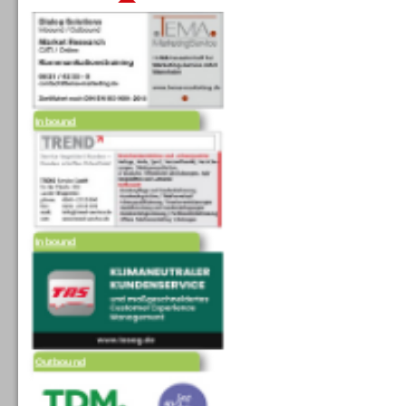
Inbound
Inbound
Outbound