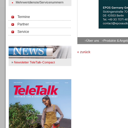
Mehrwertdienste/Servicenummern
Termine
Partner
Service
»
Über uns
»
Produkte & Angeb
Immer Up-To-Date
« zurück
»
Newsletter TeleTalk-Compact
TeleTalk 04/26