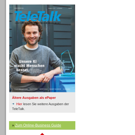
Inbound
TeleTalk Archiv
Inbound
Ältere Ausgaben als ePaper
Hier
lesen Sie weitere Ausgaben der
TeleTalk.
»
Zum Online-Business Guide
Inbound