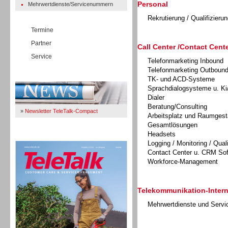
Personal
Mehrwertdienste/Servicenummern
Rekrutierung / Qualifizierun
Termine
Partner
Call Center /Contact Cente
Service
Telefonmarketing Inbound
Telefonmarketing Outboun
Immer Up-To-Date
TK- und ACD-Systeme
Sprachdialogsysteme u. Ki
Dialer
Beratung/Consulting
»
Newsletter TeleTalk-Compact
Arbeitsplatz und Raumgest
Gesamtlösungen
Headsets
TeleTalk 04/26
Logging / Monitoring / Qual
Contact Center u. CRM So
Workforce-Management
Telekommunikation-Intern
Mehrwertdienste und Serv