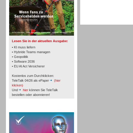
TK- und ACD-Systeme
Lesen Sie in der aktuellen Ausgabe:
• KI muss liefern
• Hybride Teams managen
• Geopolitik
• Software 2036
Workforce-Management
• EU AI Act Versicherer
Kostenlos zum Durchklicken:
TeleTalk 04/26 als ePaper
(hier
klicken)
Und
hier
können Sie TeleTalk
bestellen oder abonnieren!
Personal
TeleTalk Special