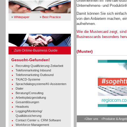
Unternehmen im TeleTalk-Busin
Unternehmens- und Produktinfo
Damit können Sie sich einfach
»
Whitepaper
»
Best Practice
von den Anbietern machen, ein
aufnehmen.
Business Guide
Wie die Mustercard zeigt, sind
Businesscards besonders her
»
Zum Online-Business Guide
(Muster)
Gesucht-Gefunden!
Recruiting-Qualifizierung-Zeitarbeit
Telefonmarketing Inbound
Telefonmarketing Outbound
TK/ACD-Systeme
Sprachdialogsysteme/KI-Assistenten
Dialer
Beratung/Consulting
Arbeitsplatzgestaltung
Gesamtlösungen
Headsets
Logging/Monitoring/
Qualitätssicherung
»
Über uns
»
Produkte & Angeb
Contact Center u. CRM Software
Workforce-Management