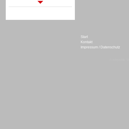
Sprachdialogsysteme u. Ki/
Sprachassistenten
Start
Kontakt
Impressum / Datenschutz
Sprachdialogsysteme u. Ki/
Sprachassistenten
© telepublic V