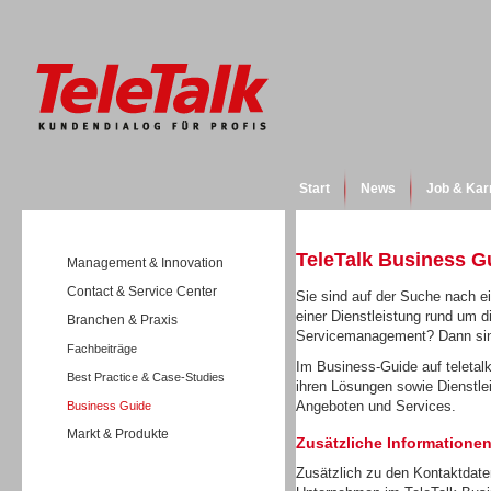
Start
News
Job & Kar
TeleTalk Business G
Management & Innovation
Contact & Service Center
Sie sind auf der Suche nach e
einer Dienstleistung rund um 
Branchen & Praxis
Servicemanagement? Dann sind 
Fachbeiträge
Im Business-Guide auf teletalk
Best Practice & Case-Studies
ihren Lösungen sowie Dienstlei
Angeboten und Services.
Business Guide
Markt & Produkte
Zusätzliche Informationen
Zusätzlich zu den Kontaktdate
Wissen