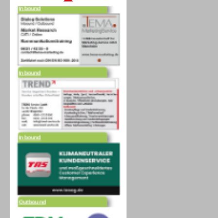
Inbound
Inbound
Outbound