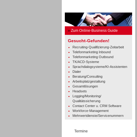
Business Guide
»
Zum Online-Business Guide
Gesucht-Gefunden!
Recruiting-Qualifizierung-Zeitarbeit
Telefonmarketing Inbound
Telefonmarketing Outbound
TK/ACD-Systeme
Sprachdialogsysteme/KI-Assistenten
Dialer
Beratung/Consulting
Arbeitsplatzgestaltung
Gesamtlösungen
Headsets
Logging/Monitoring/
Qualitätssicherung
Contact Center u. CRM Software
Workforce-Management
Mehrwertdienste/Servicenummern
Termine