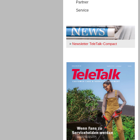
Partner
Service
Immer Up-To-Date
»
Newsletter TeleTalk-Compact
TeleTalk 04/26