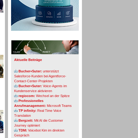
Info-Board
Aktuelle Beiträge
Bucher+Suter:
unterstützt
Salesforce-Kunden bei Agentforce-
Contact-Center-Projekten
Bucher+Suter:
Voice-Agents im
Kundenservice aktivieren
regiocom:
Wechsel an der Spitze
Professionelles
Anrufmanagement:
Microsoft Teams
TP infinity:
Real Time Voice
Translation
Bergzeit:
Mit AI die Customer
Journey optimiert
TDM:
Voicebot Kim im direkten
Gespräch