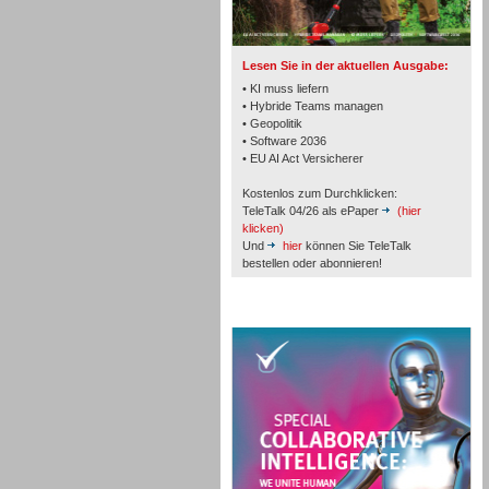
TK- und ACD-Systeme
Lesen Sie in der aktuellen Ausgabe:
• KI muss liefern
• Hybride Teams managen
• Geopolitik
• Software 2036
Workforce-Management
• EU AI Act Versicherer
Kostenlos zum Durchklicken:
TeleTalk 04/26 als ePaper
(hier
klicken)
Und
hier
können Sie TeleTalk
bestellen oder abonnieren!
Personal
TeleTalk Special
Personal