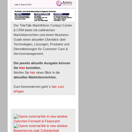
Der TeleTalk-Marktführer Contact Center
& CRM bietet mit zahlreichen
Marktübersichten und einem Business-
Guide einen aktuellen Überblick über
Technologien, Lösungen, Produkte und
Dienstleistungen für Customer Care &
Servicemanagement.
Die jeweils aktuelle Ausgabe können
Sie
hier
bestellen.
Werfen Sie
hier
einen Blick in die
aktuellen Marktübersichten.
Zum Kennenlernen geht´s
hier zum
ePaper
.
Whitepaper & Studien
Zwischen Fernweh & Finanzamt
Begeisterung statt Zufriedenheit