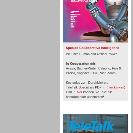
Inbound
Special: Collaborative Intelligence
We unite Human and Artifical Power.
In Kooperation mit:
Avaya, Bucher+Suter, Calabrio, Five 9,
Parloa, Sogedes, USU, Vier, Zoom
Kostenlos zum Durchklicken:
TeleTalk Special als PDF
(hier klicken)
Und
hier
können Sie TeleTalk
bestellen oder abonnieren!
TeleTalk Archiv
Inbound