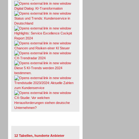
Digital Dialog: KI-Transformation
Status und Trends: Kundenservice in
Deutschland
Highlights: Service Excellence Cockpit
Report 2024
Chancen und Risiken einer KI Steuer
CX-Trendradar 2024
Diese 5 KI-Trends werden 2024
bestimmen.
Trendstudie 2023/2024: Aktuelle Zahlen
zum Kundenservice
CX-Studie: Vor welchen
Herausforderungen stehen deutsche
Unternehmen?
TeleTalk-Marktübersichten
12 Tabellen, hunderte Anbieter