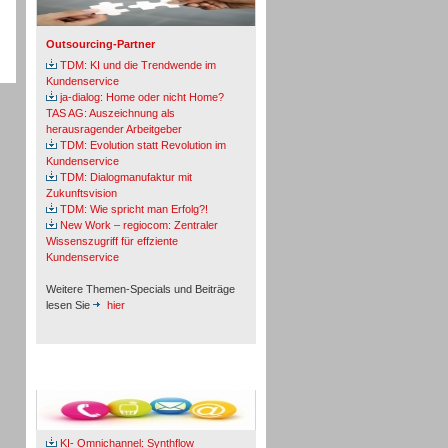
Outsourcing-Partner
TDM: KI und die Trendwende im
Kundenservice
ja-dialog: Home oder nicht Home?
TAS AG: Auszeichnung als
herausragender Arbeitgeber
TDM: Evolution statt Revolution im
Kundenservice
TDM: Dialogmanufaktur mit
Zukunftsvision
TDM: Wie spricht man Erfolg?!
New Work – regiocom: Zentraler
Wissenszugriff für effziente
Kundenservice
Weitere Themen-Specials und Beiträge
lesen Sie
hier
Fachbeiträge & Cases
KI- Omnichannel: Synthflow