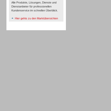
Alle Produkte, Lösungen, Dienste und
Dienstanbieter für professionellen
Kundenservice im schnellen Überblick.
Hier gehts zu den Marktübersichten