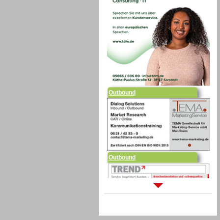
Outbound
Outbound
Sprachdialogsysteme u. Ki/
Sprachassistenten