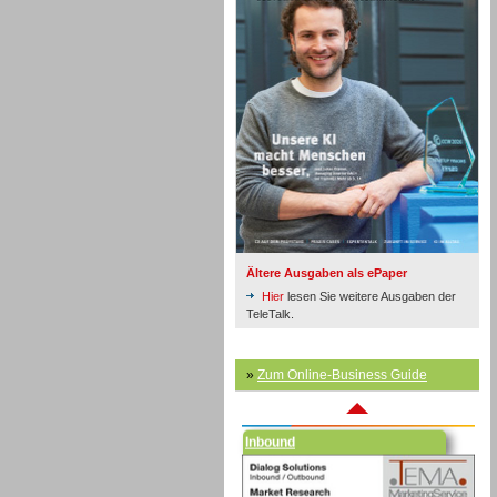
Inbound
Ältere Ausgaben als ePaper
Hier
lesen Sie weitere Ausgaben der
TeleTalk.
»
Zum Online-Business Guide
Inbound