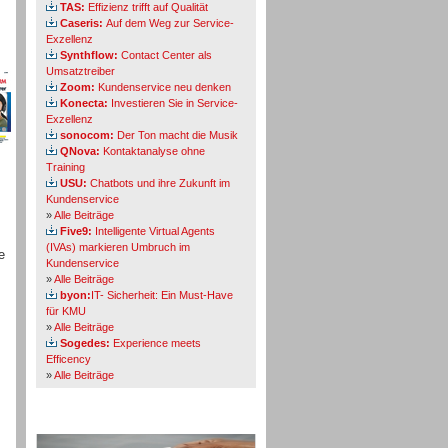
TAS:
Effizienz trifft auf Qualität
Caseris:
Auf dem Weg zur Service-
Exzellenz
Synthflow:
Contact Center als
Umsatztreiber
Zoom:
Kundenservice neu denken
Konecta:
Investieren Sie in Service-
Exzellenz
sonocom:
Der Ton macht die Musik
QNova:
Kontaktanalyse ohne
Training
USU:
Chatbots und ihre Zukunft im
Kundenservice
»
Alle Beiträge
Five9:
Intelligente Virtual Agents
(IVAs) markieren Umbruch im
e
Kundenservice
»
Alle Beiträge
byon:
IT- Sicherheit: Ein Must-Have
für KMU
»
Alle Beiträge
Sogedes:
Experience meets
Efficency
»
Alle Beiträge
Themen-Specials