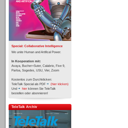
Inbound
Special: Collaborative Intelligence
We unite Human and Artifical Power.
In Kooperation mit:
Avaya, Bucher+Suter, Calabrio, Five 9,
Parloa, Sogedes, USU, Vier, Zoom
Kostenlos zum Durchklicken:
TeleTalk Special als PDF
(hier klicken)
Und
hier
können Sie TeleTalk
bestellen oder abonnieren!
TeleTalk Archiv
Inbound