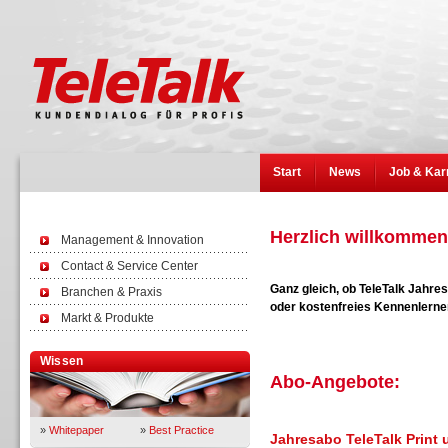
Start
News
Job & Kar
Herzlich willkommen 
Management & Innovation
Contact & Service Center
Ganz gleich, ob TeleTalk Jahr
Branchen & Praxis
oder kostenfreies Kennenlernen
Markt & Produkte
Wissen
Abo-Angebote:
»
Whitepaper
»
Best Practice
Jahresabo TeleTalk Print 