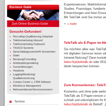
Expertenwissen, Marktinforma
Business Guide
Studies, Praxistipps, fundiert
Entwicklungen und ihren Eins
Mit TeleTalk sind Sie immer a
»
Zum Online-Business Guide
» mehr
Gesucht-Gefunden!
Recruiting-Qualifizierung-Zeitarbeit
Telefonmarketing Inbound
TeleTalk als E-Paper im A
Telefonmarketing Outbound
TK/ACD-Systeme
Sie möchten alles was TeleTalk
Sprachdialogsysteme/KI-Assistenten
mit digitalen Services lesen o
Dialer
Intranet-Nutzung? Dann kontakt
Beratung/Consulting
liebsch(at)teletalk.de
oder 0511
Arbeitsplatzgestaltung
direkt besprechen können.
Gesamtlösungen
Headsets
Logging/Monitoring/
Qualitätssicherung
Contact Center u. CRM Software
Zum Kennenlernen: TeleTa
Workforce-Management
Mehrwertdienste/Servicenummern
Kostenlos und ohne jede weitere
TeleTalk als E-Paper-version 
schnell und unkompliziert Ihr
Termine
liebsch(at)teletalk.de
Betreff: 