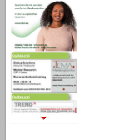
Outbound
Outbound
Sprachdialogsysteme u. Ki/
Sprachassistenten