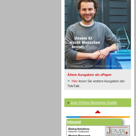
Inbound
Ältere Ausgaben als ePaper
Hier
lesen Sie weitere Ausgaben der
TeleTalk.
»
Zum Online-Business Guide
Inbound