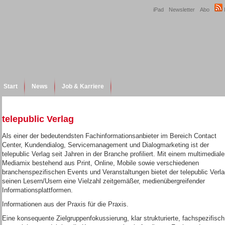
iPad
Newsletter
Abo
Start
News
Job & Karriere
telepublic Verlag
Als einer der bedeutendsten Fachinformationsanbieter im Bereich Contact
Center, Kundendialog, Servicemanagement und Dialogmarketing ist der
telepublic Verlag seit Jahren in der Branche profiliert. Mit einem multimedial
Mediamix bestehend aus Print, Online, Mobile sowie verschiedenen
branchenspezifischen Events und Veranstaltungen bietet der telepublic Verl
seinen Lesern/Usern eine Vielzahl zeitgemäßer, medienübergreifender
Informationsplattformen.
Informationen aus der Praxis für die Praxis.
Eine konsequente Zielgruppenfokussierung, klar strukturierte, fachspezifisch