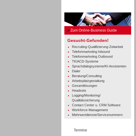
Business Guide
»
Zum Online-Business Guide
Gesucht-Gefunden!
Recruiting-Qualifizierung-Zeitarbeit
Telefonmarketing Inbound
Telefonmarketing Outbound
TK/ACD-Systeme
Sprachdialogsysteme/KI-Assistenten
Dialer
Beratung/Consulting
Arbeitsplatzgestaltung
Gesamtlösungen
Headsets
Logging/Monitoring/
Qualitätssicherung
Contact Center u. CRM Software
Workforce-Management
Mehrwertdienste/Servicenummern
Termine