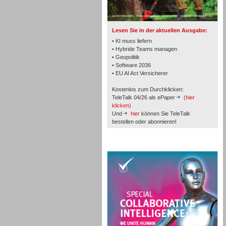
TK- und ACD-Systeme
Lesen Sie in der aktuellen Ausgabe:
• KI muss liefern
• Hybride Teams managen
• Geopolitik
• Software 2036
Workforce-Management
• EU AI Act Versicherer
Kostenlos zum Durchklicken:
TeleTalk 04/26 als ePaper
(hier
klicken)
Und
hier
können Sie TeleTalk
bestellen oder abonnieren!
Personal
TeleTalk Special
Personal