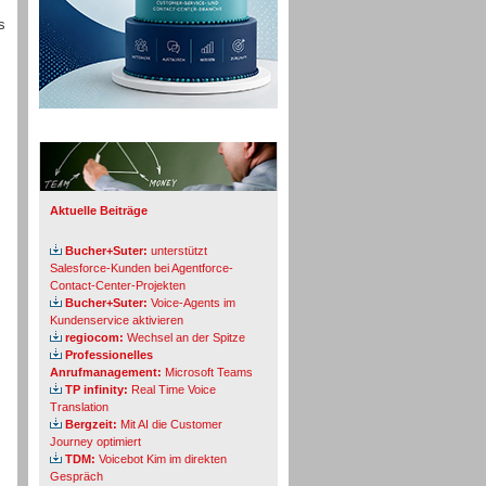
s
Info-Board
Aktuelle Beiträge
Bucher+Suter:
unterstützt
Salesforce-Kunden bei Agentforce-
Contact-Center-Projekten
Bucher+Suter:
Voice-Agents im
Kundenservice aktivieren
regiocom:
Wechsel an der Spitze
Professionelles
Anrufmanagement:
Microsoft Teams
TP infinity:
Real Time Voice
Translation
Bergzeit:
Mit AI die Customer
Journey optimiert
TDM:
Voicebot Kim im direkten
Gespräch