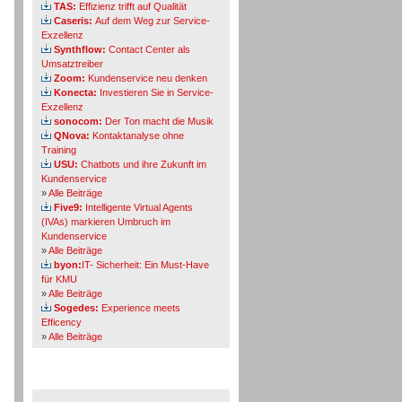
TAS:
Effizienz trifft auf Qualität
Caseris:
Auf dem Weg zur Service-
Exzellenz
Synthflow:
Contact Center als
Umsatztreiber
Zoom:
Kundenservice neu denken
Konecta:
Investieren Sie in Service-
Exzellenz
sonocom:
Der Ton macht die Musik
QNova:
Kontaktanalyse ohne
Training
USU:
Chatbots und ihre Zukunft im
Kundenservice
»
Alle Beiträge
Five9:
Intelligente Virtual Agents
(IVAs) markieren Umbruch im
Kundenservice
»
Alle Beiträge
byon:
IT- Sicherheit: Ein Must-Have
für KMU
»
Alle Beiträge
Sogedes:
Experience meets
Efficency
»
Alle Beiträge
Themen-Specials