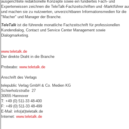
ausgerichtete redaktionelle Konzepte sowie ein fundiertes Fach- und
Expertenwissen zeichnen die TeleTalk-Fachzeitschriften und -Marktführer au
und machen sie zu nutzwerten, unverzichtbaren Informationsmedien für die
"Macher" und Manager der Branche.
TeleTalk
ist die führende monatliche Fachzeitschrift für professionellen
Kundendialog, Contact und Service Center Management sowie
Dialogmarketing.
www.teletalk.de
Der direkte Draht in die Branche
Probeabo:
www.teletalk.de
Anschrift des Verlags
telepublic Verlag GmbH & Co. Medien KG
Schierholzstraße 27
30655 Hannover
T: +49 (0) 511-33 48-400
F: +49 (0) 511-33 48-499
E-Mail: info(at)teletalk.de
Internet:
www.teletalk.de