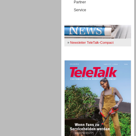
Partner
Service
Immer Up-To-Date
»
Newsletter TeleTalk-Compact
TeleTalk 04/26