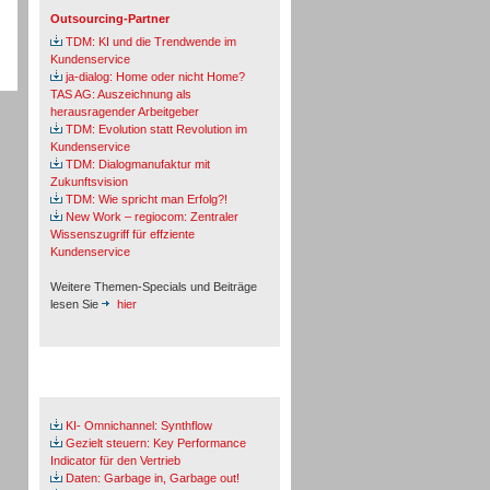
Outsourcing-Partner
TDM: KI und die Trendwende im
Kundenservice
ja-dialog: Home oder nicht Home?
TAS AG: Auszeichnung als
herausragender Arbeitgeber
TDM: Evolution statt Revolution im
Kundenservice
TDM: Dialogmanufaktur mit
Zukunftsvision
TDM: Wie spricht man Erfolg?!
New Work – regiocom: Zentraler
Wissenszugriff für effziente
Kundenservice
Weitere Themen-Specials und Beiträge
lesen Sie
hier
Fachbeiträge & Cases
KI- Omnichannel: Synthflow
Gezielt steuern: Key Performance
Indicator für den Vertrieb
Daten: Garbage in, Garbage out!