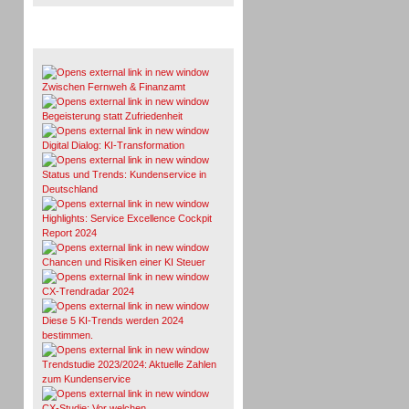
Whitepaper & Studien
Zwischen Fernweh & Finanzamt
Begeisterung statt Zufriedenheit
Digital Dialog: KI-Transformation
Status und Trends: Kundenservice in
Deutschland
Highlights: Service Excellence Cockpit
Report 2024
Chancen und Risiken einer KI Steuer
CX-Trendradar 2024
Diese 5 KI-Trends werden 2024
bestimmen.
Trendstudie 2023/2024: Aktuelle Zahlen
zum Kundenservice
CX-Studie: Vor welchen