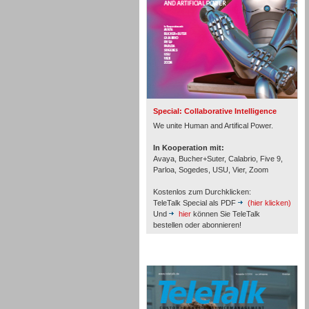
Inbound
Special: Collaborative Intelligence
We unite Human and Artifical Power.
In Kooperation mit:
Avaya, Bucher+Suter, Calabrio, Five 9,
Parloa, Sogedes, USU, Vier, Zoom
Kostenlos zum Durchklicken:
TeleTalk Special als PDF
(hier klicken)
Und
hier
können Sie TeleTalk
bestellen oder abonnieren!
TeleTalk Archiv
Inbound