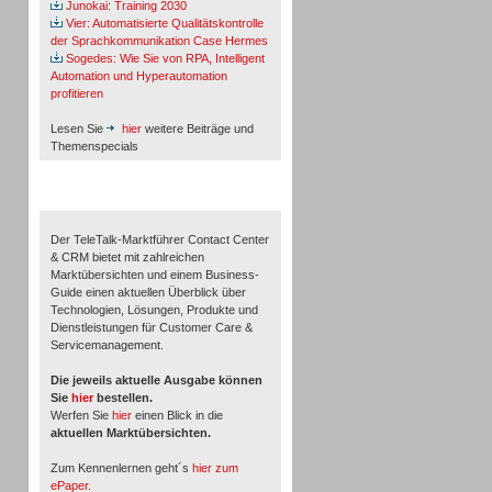
Junokai: Training 2030
Vier: Automatisierte Qualitätskontrolle
der Sprachkommunikation Case Hermes
Sogedes: Wie Sie von RPA, Intelligent
Automation und Hyperautomation
profitieren
Lesen Sie
hier
weitere Beiträge und
Themenspecials
TeleTalk-Marktführer 1/2026
Der TeleTalk-Marktführer Contact Center
& CRM bietet mit zahlreichen
Marktübersichten und einem Business-
Guide einen aktuellen Überblick über
Technologien, Lösungen, Produkte und
Dienstleistungen für Customer Care &
Servicemanagement.
Die jeweils aktuelle Ausgabe können
Sie
hier
bestellen.
Werfen Sie
hier
einen Blick in die
aktuellen Marktübersichten.
Zum Kennenlernen geht´s
hier zum
ePaper
.