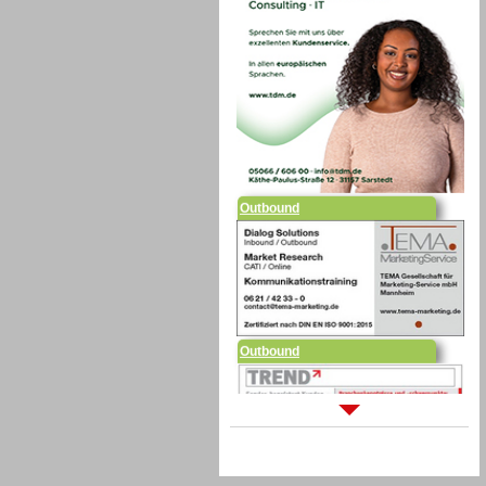
Outbound
Outbound
Sprachdialogsysteme u. Ki/
Sprachassistenten