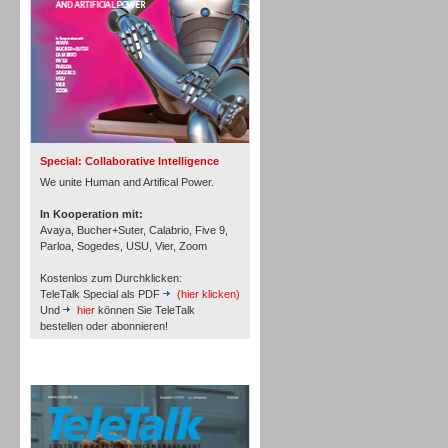
Inbound
Special: Collaborative Intelligence
We unite Human and Artifical Power.
In Kooperation mit:
Avaya, Bucher+Suter, Calabrio, Five 9,
Parloa, Sogedes, USU, Vier, Zoom
Kostenlos zum Durchklicken:
TeleTalk Special als PDF
(hier klicken)
Und
hier
können Sie TeleTalk
bestellen oder abonnieren!
TeleTalk Archiv
Inbound