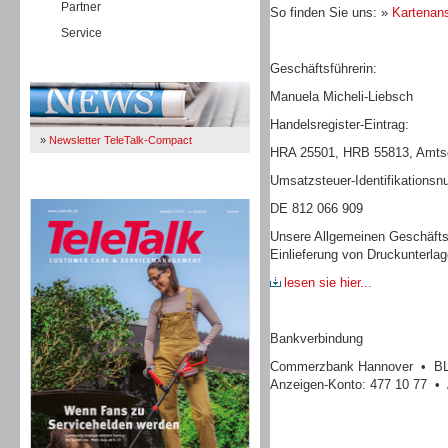
Partner
So finden Sie uns: »
Kartenans
Service
Geschäftsführerin:
Immer Up-To-Date
Manuela Micheli-Liebsch
Handelsregister-Eintrag:
»
Newsletter TeleTalk-Compact
HRA 25501, HRB 55813, Amtsg
Umsatzsteuer-Identifikations
TeleTalk 04/26
DE 812 066 909
Unsere Allgemeinen Geschäfts
Einlieferung von Druckunterla
lesen sie hier...
Bankverbindung
Commerzbank Hannover • BLZ
Anzeigen-Konto: 477 10 77 • 