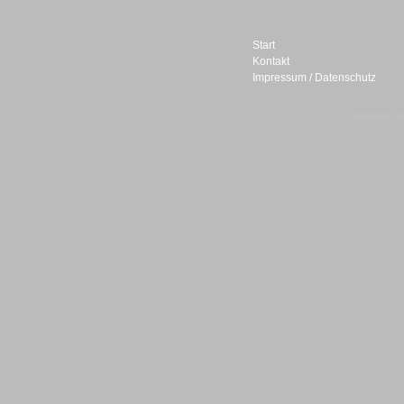
Start
Kontakt
Impressum / Datenschutz
Sprachdialogsysteme u. Ki/
Sprachassistenten
© telepublic V
Sprachdialogsysteme u. Ki/
Sprachassistenten