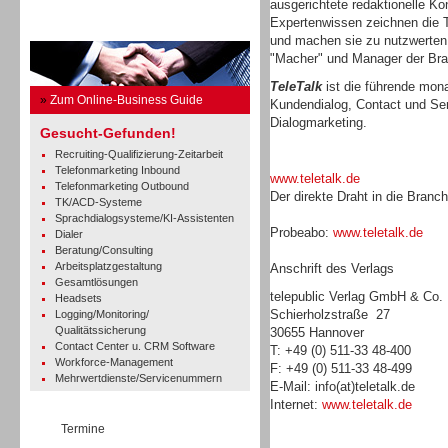
ausgerichtete redaktionelle Ko
Expertenwissen zeichnen die T
Business Guide
und machen sie zu nutzwerten,
"Macher" und Manager der Br
TeleTalk
ist die führende monat
»
Zum Online-Business Guide
Kundendialog, Contact und Se
Dialogmarketing.
Gesucht-Gefunden!
Recruiting-Qualifizierung-Zeitarbeit
Telefonmarketing Inbound
www.teletalk.de
Telefonmarketing Outbound
Der direkte Draht in die Branc
TK/ACD-Systeme
Sprachdialogsysteme/KI-Assistenten
Probeabo:
www.teletalk.de
Dialer
Beratung/Consulting
Arbeitsplatzgestaltung
Anschrift des Verlags
Gesamtlösungen
telepublic Verlag GmbH & Co
Headsets
Schierholzstraße 27
Logging/Monitoring/
Qualitätssicherung
30655 Hannover
Contact Center u. CRM Software
T: +49 (0) 511-33 48-400
Workforce-Management
F: +49 (0) 511-33 48-499
Mehrwertdienste/Servicenummern
E-Mail: info(at)teletalk.de
Internet:
www.teletalk.de
Termine