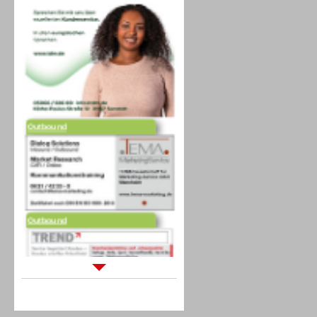
Outbound
Outbound
Sprachdialogsysteme u. Ki/
Sprachassistenten