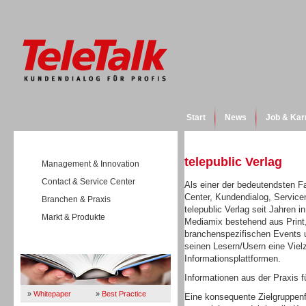
Start
News
Job & Kar
telepublic Verlag
Management & Innovation
Contact & Service Center
Als einer der bedeutendsten F
Center, Kundendialog, Servic
Branchen & Praxis
telepublic Verlag seit Jahren i
Markt & Produkte
Mediamix bestehend aus Print,
branchenspezifischen Events un
seinen Lesern/Usern eine Viel
Wissen
Informationsplattformen.
Informationen aus der Praxis fü
»
Whitepaper
»
Best Practice
Eine konsequente Zielgruppenfo