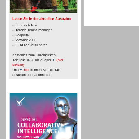
TK- und ACD-Systeme
Lesen Sie in der aktuellen Ausgabe:
• KI muss liefern
• Hybride Teams managen
• Geopolitik
• Software 2036
Workforce-Management
• EU AI Act Versicherer
Kostenlos zum Durchklicken:
TeleTalk 04/26 als ePaper
(hier
klicken)
Und
hier
können Sie TeleTalk
bestellen oder abonnieren!
Personal
TeleTalk Special
Personal