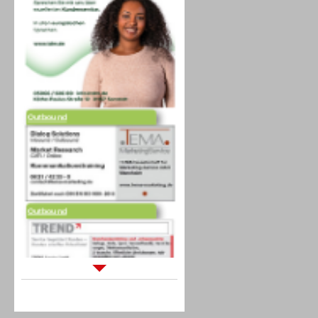
Outbound
Outbound
Sprachdialogsysteme u. Ki/
Sprachassistenten