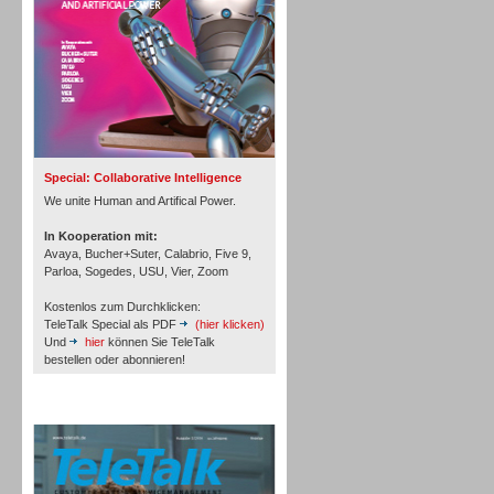
Inbound
Special: Collaborative Intelligence
We unite Human and Artifical Power.
In Kooperation mit:
Avaya, Bucher+Suter, Calabrio, Five 9,
Parloa, Sogedes, USU, Vier, Zoom
Kostenlos zum Durchklicken:
TeleTalk Special als PDF
(hier klicken)
Und
hier
können Sie TeleTalk
bestellen oder abonnieren!
Inbound
TeleTalk Archiv