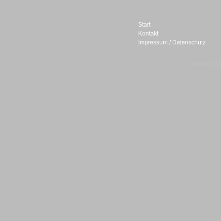
Start
Kontakt
Impressum / Datenschutz
Sprachdialogsysteme u. Ki/
Sprachassistenten
© telepublic V
Sprachdialogsysteme u. Ki/
Sprachassistenten