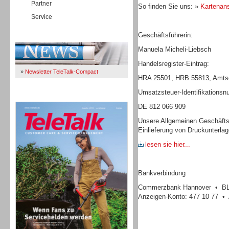
Partner
So finden Sie uns: »
Kartenans
Service
Geschäftsführerin:
Immer Up-To-Date
Manuela Micheli-Liebsch
Handelsregister-Eintrag:
»
Newsletter TeleTalk-Compact
HRA 25501, HRB 55813, Amtsg
Umsatzsteuer-Identifikations
TeleTalk 04/26
DE 812 066 909
Unsere Allgemeinen Geschäfts
Einlieferung von Druckunterla
lesen sie hier...
Bankverbindung
Commerzbank Hannover • BLZ
Anzeigen-Konto: 477 10 77 • 