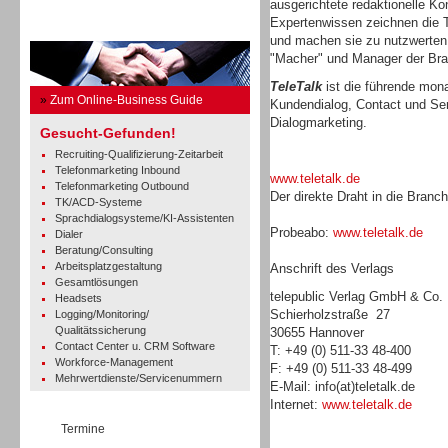
ausgerichtete redaktionelle Ko
Expertenwissen zeichnen die T
Business Guide
und machen sie zu nutzwerten,
"Macher" und Manager der Br
TeleTalk
ist die führende monat
»
Zum Online-Business Guide
Kundendialog, Contact und Se
Dialogmarketing.
Gesucht-Gefunden!
Recruiting-Qualifizierung-Zeitarbeit
Telefonmarketing Inbound
www.teletalk.de
Telefonmarketing Outbound
Der direkte Draht in die Branc
TK/ACD-Systeme
Sprachdialogsysteme/KI-Assistenten
Probeabo:
www.teletalk.de
Dialer
Beratung/Consulting
Arbeitsplatzgestaltung
Anschrift des Verlags
Gesamtlösungen
telepublic Verlag GmbH & Co
Headsets
Schierholzstraße 27
Logging/Monitoring/
Qualitätssicherung
30655 Hannover
Contact Center u. CRM Software
T: +49 (0) 511-33 48-400
Workforce-Management
F: +49 (0) 511-33 48-499
Mehrwertdienste/Servicenummern
E-Mail: info(at)teletalk.de
Internet:
www.teletalk.de
Termine