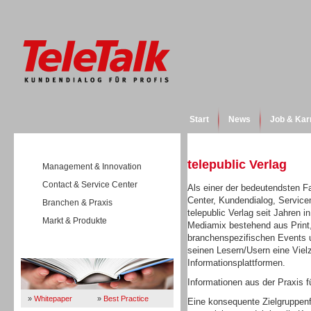
Start
News
Job & Kar
telepublic Verlag
Management & Innovation
Contact & Service Center
Als einer der bedeutendsten F
Center, Kundendialog, Servic
Branchen & Praxis
telepublic Verlag seit Jahren i
Markt & Produkte
Mediamix bestehend aus Print,
branchenspezifischen Events un
seinen Lesern/Usern eine Viel
Wissen
Informationsplattformen.
Informationen aus der Praxis fü
»
Whitepaper
»
Best Practice
Eine konsequente Zielgruppenfo