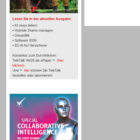
TK- und ACD-Systeme
Lesen Sie in der aktuellen Ausgabe:
• KI muss liefern
• Hybride Teams managen
• Geopolitik
• Software 2036
Workforce-Management
• EU AI Act Versicherer
Kostenlos zum Durchklicken:
TeleTalk 04/26 als ePaper
(hier
klicken)
Und
hier
können Sie TeleTalk
bestellen oder abonnieren!
Personal
TeleTalk Special
Personal