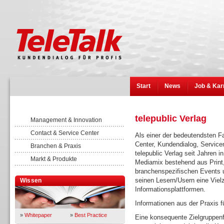
Start
News
Job & Kar
telepublic Verlag
Management & Innovation
Contact & Service Center
Als einer der bedeutendsten F
Center, Kundendialog, Servic
Branchen & Praxis
telepublic Verlag seit Jahren i
Markt & Produkte
Mediamix bestehend aus Print,
branchenspezifischen Events un
seinen Lesern/Usern eine Viel
Wissen
Informationsplattformen.
Informationen aus der Praxis fü
»
Whitepaper
»
Best Practice
Eine konsequente Zielgruppenfo