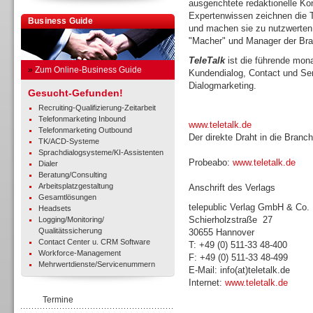
ausgerichtete redaktionelle Ko
Expertenwissen zeichnen die T
Business Guide
und machen sie zu nutzwerten,
"Macher" und Manager der Br
TeleTalk
ist die führende monat
»
Zum Online-Business Guide
Kundendialog, Contact und Se
Dialogmarketing.
Gesucht-Gefunden!
Recruiting-Qualifizierung-Zeitarbeit
Telefonmarketing Inbound
www.teletalk.de
Telefonmarketing Outbound
Der direkte Draht in die Branc
TK/ACD-Systeme
Sprachdialogsysteme/KI-Assistenten
Probeabo:
www.teletalk.de
Dialer
Beratung/Consulting
Arbeitsplatzgestaltung
Anschrift des Verlags
Gesamtlösungen
telepublic Verlag GmbH & Co
Headsets
Schierholzstraße 27
Logging/Monitoring/
Qualitätssicherung
30655 Hannover
Contact Center u. CRM Software
T: +49 (0) 511-33 48-400
Workforce-Management
F: +49 (0) 511-33 48-499
Mehrwertdienste/Servicenummern
E-Mail: info(at)teletalk.de
Internet:
www.teletalk.de
Termine