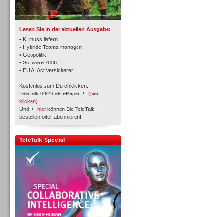
Lesen Sie in der aktuellen Ausgabe:
• KI muss liefern
• Hybride Teams managen
• Geopolitik
• Software 2036
Workforce-Management
• EU AI Act Versicherer
Kostenlos zum Durchklicken:
TeleTalk 04/26 als ePaper
(hier
klicken)
Und
hier
können Sie TeleTalk
bestellen oder abonnieren!
Personal
TeleTalk Special
Personal