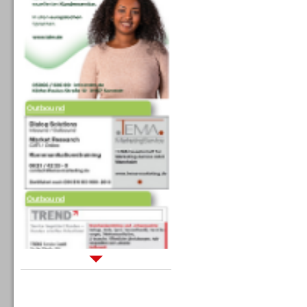
Outbound
Outbound
Sprachdialogsysteme u. Ki/
Sprachassistenten