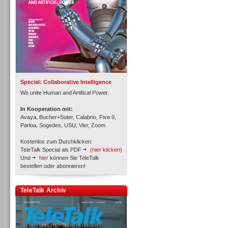
Inbound
Special: Collaborative Intelligence
We unite Human and Artifical Power.
In Kooperation mit:
Avaya, Bucher+Suter, Calabrio, Five 9,
Parloa, Sogedes, USU, Vier, Zoom
Kostenlos zum Durchklicken:
TeleTalk Special als PDF
(hier klicken)
Und
hier
können Sie TeleTalk
bestellen oder abonnieren!
Inbound
TeleTalk Archiv