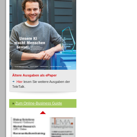
Inbound
Ältere Ausgaben als ePaper
Hier
lesen Sie weitere Ausgaben der
TeleTalk.
»
Zum Online-Business Guide
Inbound