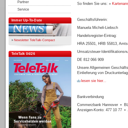
Partner
So finden Sie uns: »
Kartenans
Service
Geschäftsführerin:
Immer Up-To-Date
Manuela Micheli-Liebsch
Handelsregister-Eintrag:
»
Newsletter TeleTalk-Compact
HRA 25501, HRB 55813, Amtsg
Umsatzsteuer-Identifikations
TeleTalk 04/26
DE 812 066 909
Unsere Allgemeinen Geschäfts
Einlieferung von Druckunterla
lesen sie hier...
Bankverbindung
Commerzbank Hannover • BLZ
Anzeigen-Konto: 477 10 77 • 
TK- und ACD-Systeme