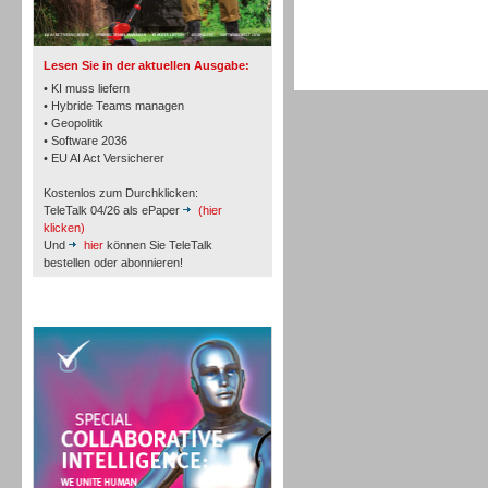
TK- und ACD-Systeme
Lesen Sie in der aktuellen Ausgabe:
• KI muss liefern
• Hybride Teams managen
• Geopolitik
• Software 2036
Workforce-Management
• EU AI Act Versicherer
Kostenlos zum Durchklicken:
TeleTalk 04/26 als ePaper
(hier
klicken)
Und
hier
können Sie TeleTalk
bestellen oder abonnieren!
Personal
TeleTalk Special
Personal