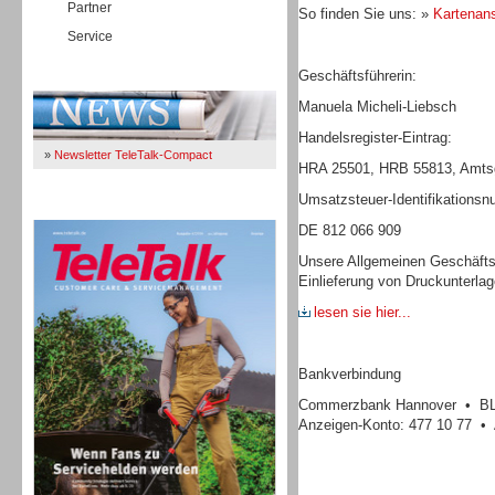
Partner
So finden Sie uns: »
Kartenans
Service
Geschäftsführerin:
Immer Up-To-Date
Manuela Micheli-Liebsch
Handelsregister-Eintrag:
»
Newsletter TeleTalk-Compact
HRA 25501, HRB 55813, Amtsg
Umsatzsteuer-Identifikations
TeleTalk 04/26
DE 812 066 909
Unsere Allgemeinen Geschäfts
Einlieferung von Druckunterla
lesen sie hier...
Bankverbindung
Commerzbank Hannover • BLZ
Anzeigen-Konto: 477 10 77 • 