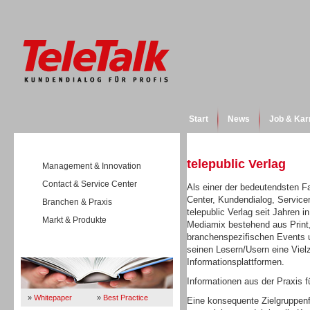
Start
News
Job & Kar
telepublic Verlag
Management & Innovation
Contact & Service Center
Als einer der bedeutendsten F
Center, Kundendialog, Servic
Branchen & Praxis
telepublic Verlag seit Jahren i
Markt & Produkte
Mediamix bestehend aus Print,
branchenspezifischen Events un
seinen Lesern/Usern eine Viel
Wissen
Informationsplattformen.
Informationen aus der Praxis fü
»
Whitepaper
»
Best Practice
Eine konsequente Zielgruppenfo