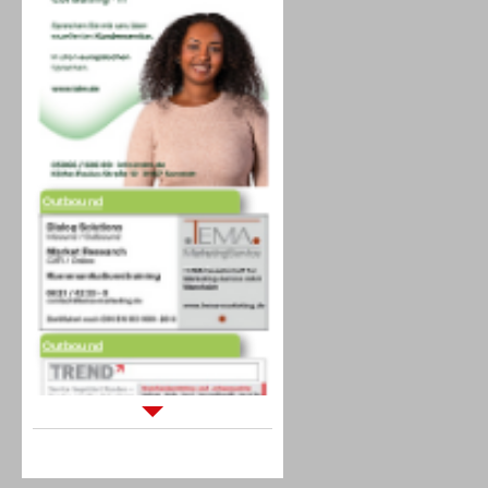
Outbound
Outbound
Sprachdialogsysteme u. Ki/
Sprachassistenten