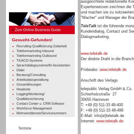
ausgerichtete redaktionelle Ko
Expertenwissen zeichnen die T
Business Guide
und machen sie zu nutzwerten,
"Macher" und Manager der Br
TeleTalk
ist die führende monat
»
Zum Online-Business Guide
Kundendialog, Contact und Se
Dialogmarketing.
Gesucht-Gefunden!
Recruiting-Qualifizierung-Zeitarbeit
Telefonmarketing Inbound
www.teletalk.de
Telefonmarketing Outbound
Der direkte Draht in die Branc
TK/ACD-Systeme
Sprachdialogsysteme/KI-Assistenten
Probeabo:
www.teletalk.de
Dialer
Beratung/Consulting
Arbeitsplatzgestaltung
Anschrift des Verlags
Gesamtlösungen
telepublic Verlag GmbH & Co
Headsets
Schierholzstraße 27
Logging/Monitoring/
Qualitätssicherung
30655 Hannover
Contact Center u. CRM Software
T: +49 (0) 511-33 48-400
Workforce-Management
F: +49 (0) 511-33 48-499
Mehrwertdienste/Servicenummern
E-Mail: info(at)teletalk.de
Internet:
www.teletalk.de
Termine