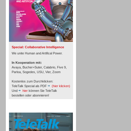
Inbound
Special: Collaborative Intelligence
We unite Human and Artifical Power.
In Kooperation mit:
Avaya, Bucher+Suter, Calabrio, Five 9,
Parloa, Sogedes, USU, Vier, Zoom
Kostenlos zum Durchklicken:
TeleTalk Special als PDF
(hier klicken)
Und
hier
können Sie TeleTalk
bestellen oder abonnieren!
TeleTalk Archiv
Inbound