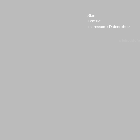
Start
Kontakt
Impressum / Datenschutz
Sprachdialogsysteme u. Ki/
© telepublic V
Sprachassistenten
Sprachdialogsysteme u. Ki/
Sprachassistenten