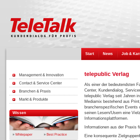
Start
News
Job & Kar
telepublic Verlag
Management & Innovation
Contact & Service Center
Als einer der bedeutendsten F
Center, Kundendialog, Servic
Branchen & Praxis
telepublic Verlag seit Jahren i
Markt & Produkte
Mediamix bestehend aus Print,
branchenspezifischen Events un
seinen Lesern/Usern eine Viel
Wissen
Informationsplattformen.
Informationen aus der Praxis fü
»
Whitepaper
»
Best Practice
Eine konsequente Zielgruppenfo