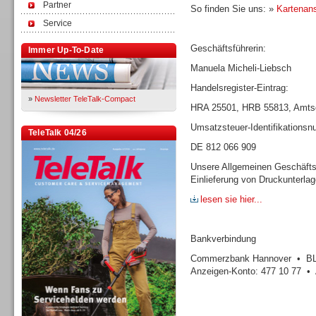
Partner
So finden Sie uns: »
Kartenans
Service
Geschäftsführerin:
Immer Up-To-Date
Manuela Micheli-Liebsch
Handelsregister-Eintrag:
»
Newsletter TeleTalk-Compact
HRA 25501, HRB 55813, Amtsg
Umsatzsteuer-Identifikations
TeleTalk 04/26
DE 812 066 909
Unsere Allgemeinen Geschäfts
Einlieferung von Druckunterla
lesen sie hier...
Bankverbindung
Commerzbank Hannover • BLZ
Anzeigen-Konto: 477 10 77 • 