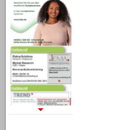
Outbound
Outbound
Sprachdialogsysteme u. Ki/
Sprachassistenten