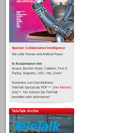
Inbound
Special: Collaborative Intelligence
We unite Human and Artifical Power.
In Kooperation mit:
Avaya, Bucher+Suter, Calabrio, Five 9,
Parloa, Sogedes, USU, Vier, Zoom
Kostenlos zum Durchklicken:
TeleTalk Special als PDF
(hier klicken)
Und
hier
können Sie TeleTalk
bestellen oder abonnieren!
TeleTalk Archiv
Inbound