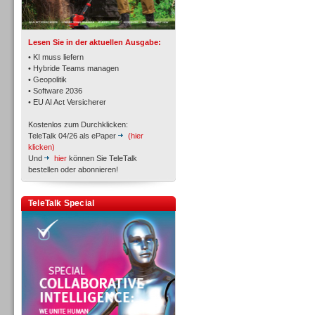
TK- und ACD-Systeme
Lesen Sie in der aktuellen Ausgabe:
• KI muss liefern
• Hybride Teams managen
• Geopolitik
• Software 2036
Workforce-Management
• EU AI Act Versicherer
Kostenlos zum Durchklicken:
TeleTalk 04/26 als ePaper
(hier
klicken)
Und
hier
können Sie TeleTalk
bestellen oder abonnieren!
Personal
TeleTalk Special
Personal