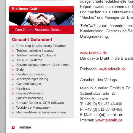
ausgerichtete redaktionelle Ko
Expertenwissen zeichnen die T
Business Guide
und machen sie zu nutzwerten,
"Macher" und Manager der Br
TeleTalk
ist die führende monat
»
Zum Online-Business Guide
Kundendialog, Contact und Se
Dialogmarketing.
Gesucht-Gefunden!
Recruiting-Qualifizierung-Zeitarbeit
Telefonmarketing Inbound
www.teletalk.de
Telefonmarketing Outbound
Der direkte Draht in die Branc
TK/ACD-Systeme
Sprachdialogsysteme/KI-Assistenten
Probeabo:
www.teletalk.de
Dialer
Beratung/Consulting
Arbeitsplatzgestaltung
Anschrift des Verlags
Gesamtlösungen
telepublic Verlag GmbH & Co
Headsets
Schierholzstraße 27
Logging/Monitoring/
Qualitätssicherung
30655 Hannover
Contact Center u. CRM Software
T: +49 (0) 511-33 48-400
Workforce-Management
F: +49 (0) 511-33 48-499
Mehrwertdienste/Servicenummern
E-Mail: info(at)teletalk.de
Internet:
www.teletalk.de
Termine