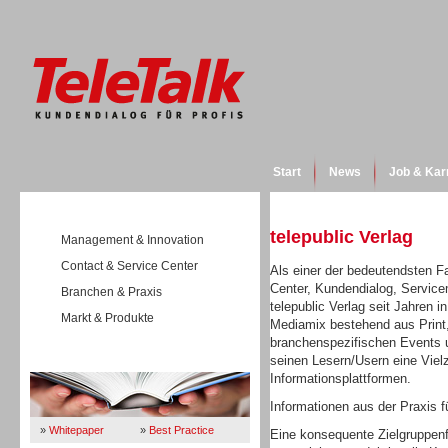
Start
News
Job & Kar
telepublic Verlag
Management & Innovation
Contact & Service Center
Als einer der bedeutendsten F
Center, Kundendialog, Servic
Branchen & Praxis
telepublic Verlag seit Jahren i
Markt & Produkte
Mediamix bestehend aus Print,
branchenspezifischen Events un
seinen Lesern/Usern eine Viel
Wissen
Informationsplattformen.
Informationen aus der Praxis fü
»
Whitepaper
»
Best Practice
Eine konsequente Zielgruppenfo