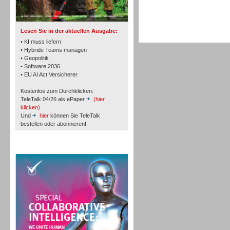
Lesen Sie in der aktuellen Ausgabe:
• KI muss liefern
• Hybride Teams managen
• Geopolitik
Workforce-Management
• Software 2036
• EU AI Act Versicherer
Kostenlos zum Durchklicken:
TeleTalk 04/26 als ePaper
(hier
klicken)
Und
hier
können Sie TeleTalk
bestellen oder abonnieren!
Personal
TeleTalk Special
Personal