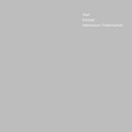
Start
Kontakt
Impressum / Datenschutz
Sprachdialogsysteme u. Ki/
Sprachassistenten
© telepublic V
Sprachdialogsysteme u. Ki/
Sprachassistenten