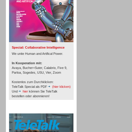
Inbound
Special: Collaborative Intelligence
We unite Human and Artifical Power.
In Kooperation mit:
Avaya, Bucher+Suter, Calabrio, Five 9,
Parloa, Sogedes, USU, Vier, Zoom
Kostenlos zum Durchklicken:
TeleTalk Special als PDF
(hier klicken)
Und
hier
können Sie TeleTalk
bestellen oder abonnieren!
Inbound
TeleTalk Archiv