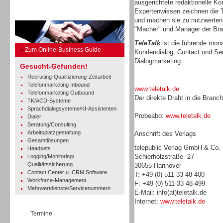
ausgerichtete redaktionelle Ko
Expertenwissen zeichnen die T
Business Guide
und machen sie zu nutzwerten,
"Macher" und Manager der Br
TeleTalk
ist die führende monat
»
Zum Online-Business Guide
Kundendialog, Contact und Se
Dialogmarketing.
Gesucht-Gefunden!
Recruiting-Qualifizierung-Zeitarbeit
Telefonmarketing Inbound
www.teletalk.de
Telefonmarketing Outbound
Der direkte Draht in die Branc
TK/ACD-Systeme
Sprachdialogsysteme/KI-Assistenten
Probeabo:
www.teletalk.de
Dialer
Beratung/Consulting
Arbeitsplatzgestaltung
Anschrift des Verlags
Gesamtlösungen
telepublic Verlag GmbH & Co
Headsets
Schierholzstraße 27
Logging/Monitoring/
Qualitätssicherung
30655 Hannover
Contact Center u. CRM Software
T: +49 (0) 511-33 48-400
Workforce-Management
F: +49 (0) 511-33 48-499
Mehrwertdienste/Servicenummern
E-Mail: info(at)teletalk.de
Internet:
www.teletalk.de
Termine