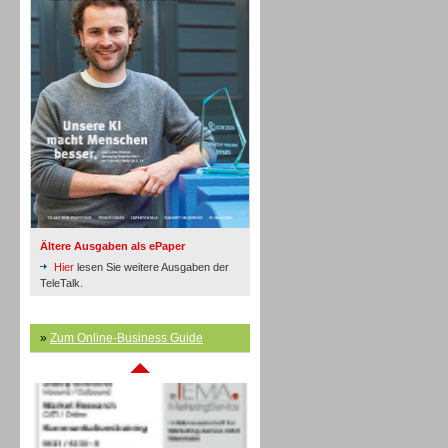
Inbound
Ältere Ausgaben als ePaper
Hier
lesen Sie weitere Ausgaben der
TeleTalk.
»
Zum Online-Business Guide
Inbound