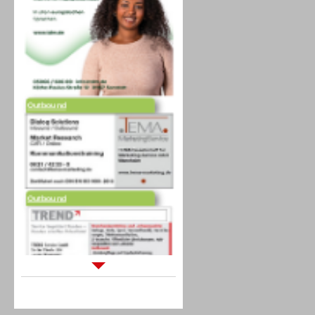
Outbound
Outbound
Sprachdialogsysteme u. Ki/
Sprachassistenten