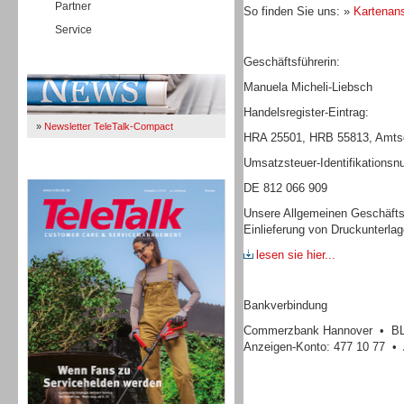
Partner
So finden Sie uns: »
Kartenans
Service
Geschäftsführerin:
Immer Up-To-Date
Manuela Micheli-Liebsch
Handelsregister-Eintrag:
»
Newsletter TeleTalk-Compact
HRA 25501, HRB 55813, Amtsg
Umsatzsteuer-Identifikations
TeleTalk 04/26
DE 812 066 909
Unsere Allgemeinen Geschäfts
Einlieferung von Druckunterla
lesen sie hier...
Bankverbindung
Commerzbank Hannover • BLZ
Anzeigen-Konto: 477 10 77 • 
TK- und ACD-Systeme