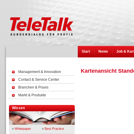
Start
News
Job & Kar
Kartenansicht Stando
Management & Innovation
Contact & Service Center
Branchen & Praxis
Markt & Produkte
Wissen
»
Whitepaper
»
Best Practice