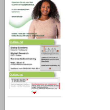
Outbound
Outbound
Sprachdialogsysteme u. Ki/
Sprachassistenten