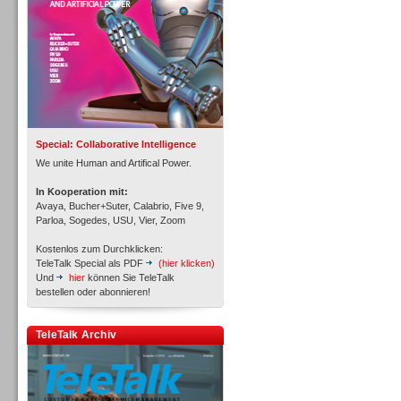
Inbound
Special: Collaborative Intelligence
We unite Human and Artifical Power.
In Kooperation mit:
Avaya, Bucher+Suter, Calabrio, Five 9,
Parloa, Sogedes, USU, Vier, Zoom
Kostenlos zum Durchklicken:
TeleTalk Special als PDF
(hier klicken)
Und
hier
können Sie TeleTalk
bestellen oder abonnieren!
TeleTalk Archiv
Inbound