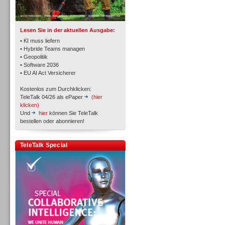
TK- und ACD-Systeme
Lesen Sie in der aktuellen Ausgabe:
• KI muss liefern
• Hybride Teams managen
• Geopolitik
• Software 2036
Workforce-Management
• EU AI Act Versicherer
Kostenlos zum Durchklicken:
TeleTalk 04/26 als ePaper
(hier
klicken)
Und
hier
können Sie TeleTalk
bestellen oder abonnieren!
Personal
TeleTalk Special
Personal