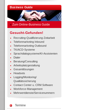
Business Guide
»
Zum Online-Business Guide
Gesucht-Gefunden!
Recruiting-Qualifizierung-Zeitarbeit
Telefonmarketing Inbound
Telefonmarketing Outbound
TK/ACD-Systeme
Sprachdialogsysteme/KI-Assistenten
Dialer
Beratung/Consulting
Arbeitsplatzgestaltung
Gesamtlösungen
Headsets
Logging/Monitoring/
Qualitätssicherung
Contact Center u. CRM Software
Workforce-Management
Mehrwertdienste/Servicenummern
Termine