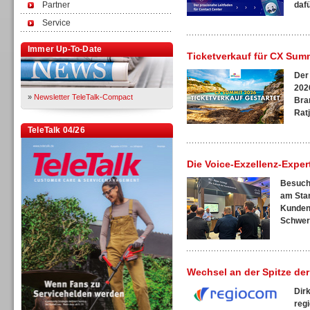
Partner
dafü
Service
Immer Up-To-Date
Ticketverkauf für CX Summ
Der
2026
»
Newsletter TeleTalk-Compact
Bra
Ratj
TeleTalk 04/26
Die Voice-Exzellenz-Expe
Besuche
am Stan
Kunden
Schwerp
Wechsel an der Spitze de
Dir
reg