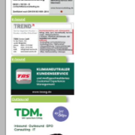
Inbound
Inbound
Outbound