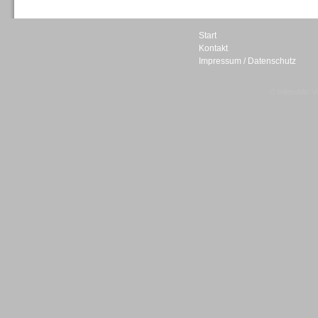
Start
Kontakt
Impressum / Datenschutz
Sprachdialogsysteme u. Ki/
Sprachassistenten
© telepublic V
Sprachdialogsysteme u. Ki/
Sprachassistenten