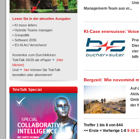
TK- und ACD-Systeme
Unt
Management-Team aus er...
Lesen Sie in der aktuellen Ausgabe:
• KI muss liefern
• Hybride Teams managen
KI-Case enersuisse: Voic
• Geopolitik
Pra
• Software 2036
Workforce-Management
• EU AI Act Versicherer
Die
vie
Kostenlos zum Durchklicken:
hilf
TeleTalk 04/26 als ePaper
(hier
klicken)
Und
hier
können Sie TeleTalk
bestellen oder abonnieren!
Bergzeit: Wie novomind mi
Personal
Auf 
TeleTalk Special
Akti
GmbH
der f
Personal
Treffer 1 bis 8 von 844
<< Erste
< Vorherige
1-8
9-16
1