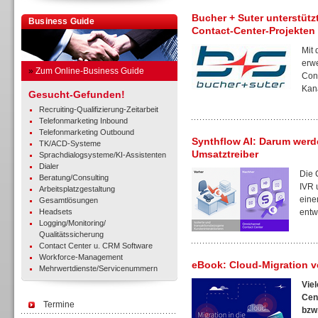
Bucher + Suter unterstütz
Business Guide
Contact-Center-Projekten
Mit
erwe
»
Zum Online-Business Guide
Cont
Kanä
Gesucht-Gefunden!
Recruiting-Qualifizierung-Zeitarbeit
Telefonmarketing Inbound
Telefonmarketing Outbound
Synthflow AI: Darum wer
TK/ACD-Systeme
Umsatztreiber
Sprachdialogsysteme/KI-Assistenten
Dialer
Die 
Beratung/Consulting
IVR 
Arbeitsplatzgestaltung
eine
Gesamtlösungen
Headsets
entwi
Logging/Monitoring/
Qualitätssicherung
Contact Center u. CRM Software
Workforce-Management
eBook: Cloud-Migration v
Mehrwertdienste/Servicenummern
Vie
Cen
Termine
bzw.