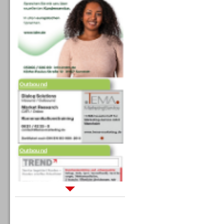
Outbound
Outbound
Sprachdialogsysteme u. Ki/
Sprachassistenten