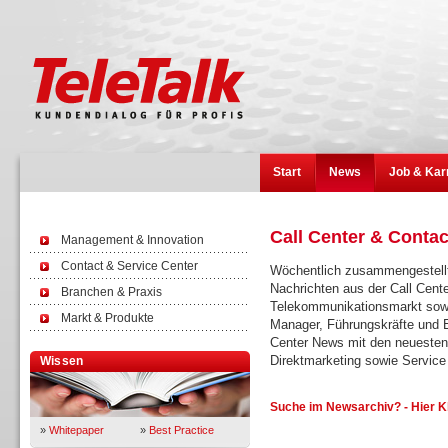
Start
News
Job & Kar
Call Center & Conta
Management & Innovation
Contact & Service Center
Wöchentlich zusammengestellt
Nachrichten aus der Call Cent
Branchen & Praxis
Telekommunikationsmarkt sowi
Markt & Produkte
Manager, Führungskräfte und E
Center News mit den neuesten
Direktmarketing sowie Servi
Wissen
Suche im Newsarchiv? - Hier K
»
Whitepaper
»
Best Practice