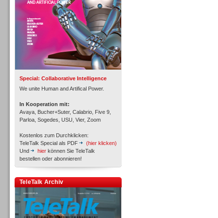
Inbound
Special: Collaborative Intelligence
We unite Human and Artifical Power.
In Kooperation mit:
Avaya, Bucher+Suter, Calabrio, Five 9,
Parloa, Sogedes, USU, Vier, Zoom
Kostenlos zum Durchklicken:
TeleTalk Special als PDF
(hier klicken)
Und
hier
können Sie TeleTalk
bestellen oder abonnieren!
Inbound
TeleTalk Archiv