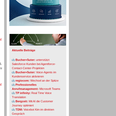
Info-Board
el
Aktuelle Beiträge
Bucher+Suter:
unterstützt
g,
Salesforce-Kunden bei Agentforce-
zu
Contact-Center-Projekten
Bucher+Suter:
Voice-Agents im
Kundenservice aktivieren
regiocom:
Wechsel an der Spitze
el
Professionelles
Anrufmanagement:
Microsoft Teams
TP infinity:
Real Time Voice
Translation
Bergzeit:
Mit AI die Customer
Journey optimiert
TDM:
Voicebot Kim im direkten
Gespräch