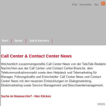
iPad
Newsletter
Abo
Start
News
Job & Karriere
Call Center & Contact Center News
Wöchentlich zusammengestellte Call Center News von der TeleTalk-Redakti
Nachrichten aus der Call Center- und Contact Center-Branche, dem
Telekommunikationsmarkt sowie dem Helpdesk und Telemarketing für
Manager, Führungskräfte und Entscheider. Call Center News und Contact
Center News mit den neuesten Entwicklungen im Dialogmarketing,
Direktmarketing sowie Service Management und Beschwerdemanagement.
Suche im Newsarchiv? - Hier Klicken
NEWS