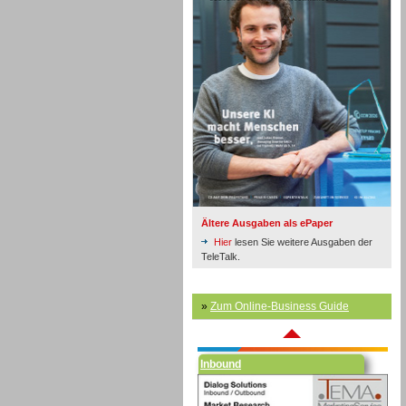
Inbound
Ältere Ausgaben als ePaper
Hier
lesen Sie weitere Ausgaben der
TeleTalk.
»
Zum Online-Business Guide
Inbound