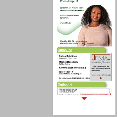
Outbound
Outbound
Sprachdialogsysteme u. Ki/
Sprachassistenten