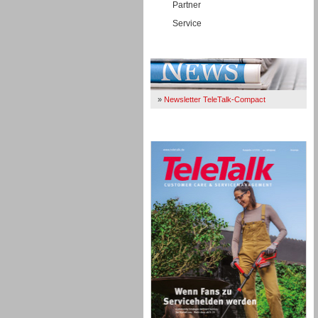
Partner
Service
Immer Up-To-Date
»
Newsletter TeleTalk-Compact
TeleTalk 04/26