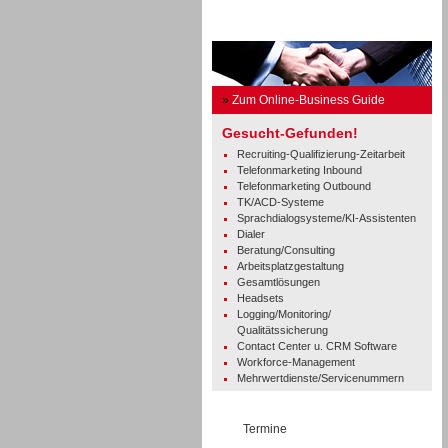
Business Guide
»
Zum Online-Business Guide
Gesucht-Gefunden!
Recruiting-Qualifizierung-Zeitarbeit
Telefonmarketing Inbound
Telefonmarketing Outbound
TK/ACD-Systeme
Sprachdialogsysteme/KI-Assistenten
Dialer
Beratung/Consulting
Arbeitsplatzgestaltung
Gesamtlösungen
Headsets
Logging/Monitoring/
Qualitätssicherung
Contact Center u. CRM Software
Workforce-Management
Mehrwertdienste/Servicenummern
Termine