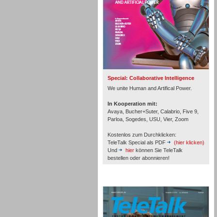
Inbound
Special: Collaborative Intelligence
We unite Human and Artifical Power.
In Kooperation mit:
Avaya, Bucher+Suter, Calabrio, Five 9,
Parloa, Sogedes, USU, Vier, Zoom
Kostenlos zum Durchklicken:
TeleTalk Special als PDF
(hier klicken)
Und
hier
können Sie TeleTalk
bestellen oder abonnieren!
TeleTalk Archiv
Inbound