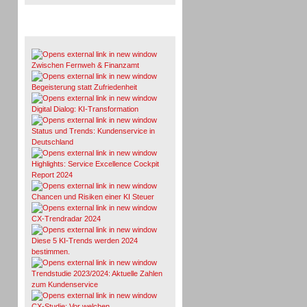
Whitepaper & Studien
Zwischen Fernweh & Finanzamt
Begeisterung statt Zufriedenheit
Digital Dialog: KI-Transformation
Status und Trends: Kundenservice in
Deutschland
Highlights: Service Excellence Cockpit
Report 2024
Chancen und Risiken einer KI Steuer
CX-Trendradar 2024
Diese 5 KI-Trends werden 2024
bestimmen.
Trendstudie 2023/2024: Aktuelle Zahlen
zum Kundenservice
CX-Studie: Vor welchen