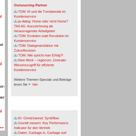
Outsourcing-Partner
TDM: KI und die Trendwende im
l
Kundenservice
ja-dialog: Home oder nicht Home?
TAS AG: Auszeichnung als
herausragender Arbeitgeber
TDM: Evolution statt Revolution im
Kundenservice
ur
TDM: Dialogmanufaktur mit
Zukunftsvision
TDM: Wie spricht man Erfolg?!
New Work – regiocom: Zentraler
l
Wissenszugriff für effziente
Kundenservice
Weitere Themen-Specials und Beiträge
lesen Sie
hier
or-
ner
Fachbeiträge & Cases
l
KI- Omnichannel: Synthflow
Gezielt steuern: Key Performance
 >>
Indicator für den Vertrieb
Daten: Garbage in, Garbage out!