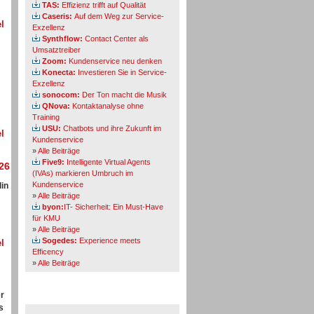
TAS:
Effizienz trifft auf Qualität
Caseris:
Auf dem Weg zur Service-
l
Exzellenz
Synthflow:
Contact Center als
Umsatztreiber
Zoom:
Kundenservice neu denken
Konecta:
Investieren Sie in Service-
Exzellenz
sonocom:
Der Ton macht die Musik
QNova:
Kontaktanalyse ohne
Training
USU:
Chatbots und ihre Zukunft im
l
Kundenservice
»
Alle Beiträge
Five9:
Intelligente Virtual Agents
26
(IVAs) markieren Umbruch im
Kundenservice
in
»
Alle Beiträge
byon:
IT- Sicherheit: Ein Must-Have
für KMU
»
Alle Beiträge
Sogedes:
Experience meets
l
Efficency
»
Alle Beiträge
er
Themen-Specials
s