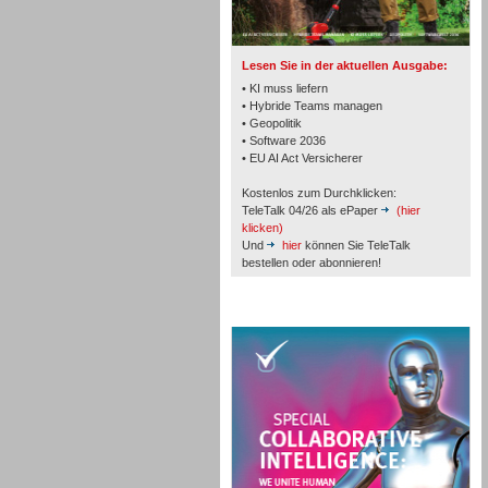
TK- und ACD-Systeme
Lesen Sie in der aktuellen Ausgabe:
• KI muss liefern
• Hybride Teams managen
• Geopolitik
• Software 2036
Workforce-Management
• EU AI Act Versicherer
Kostenlos zum Durchklicken:
TeleTalk 04/26 als ePaper
(hier
klicken)
Und
hier
können Sie TeleTalk
bestellen oder abonnieren!
Personal
TeleTalk Special
Personal