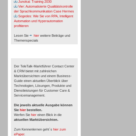
Junokai: Training 2030
Vier: Automatisierte Qualitätskontrolle
der Sprachkommunikation Case Hermes
Sogedes: Wie Sie von RPA, Intelligent
Automation und Hyperautomation
profitieren
Lesen Sie
hier
weitere Beiträge und
Themenspecials
TeleTalk-Marktführer 1/2026
Der TeleTalk-Marktführer Contact Center
& CRM bietet mit zahlreichen
Marktübersichten und einem Business-
Guide einen aktuellen Überblick über
Technologien, Lösungen, Produkte und
Dienstleistungen für Customer Care &
Servicemanagement.
Die jeweils aktuelle Ausgabe können
Sie
hier
bestellen.
Werfen Sie
hier
einen Blick in die
aktuellen Marktübersichten.
Zum Kennenlernen geht´s
hier zum
ePaper
.