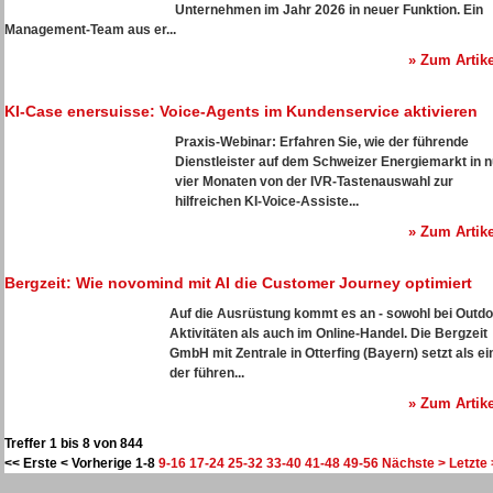
Unternehmen im Jahr 2026 in neuer Funktion. Ein
Management-Team aus er...
» Zum Artike
KI-Case enersuisse: Voice-Agents im Kundenservice aktivieren
Praxis-Webinar: Erfahren Sie, wie der führende
Dienstleister auf dem Schweizer Energiemarkt in n
vier Monaten von der IVR-Tastenauswahl zur
hilfreichen KI-Voice-Assiste...
» Zum Artike
Bergzeit: Wie novomind mit AI die Customer Journey optimiert
Auf die Ausrüstung kommt es an - sowohl bei Outdo
Aktivitäten als auch im Online-Handel. Die Bergzeit
GmbH mit Zentrale in Otterfing (Bayern) setzt als ei
der führen...
» Zum Artike
Treffer 1 bis 8 von 844
<< Erste
< Vorherige
1-8
9-16
17-24
25-32
33-40
41-48
49-56
Nächste >
Letzte