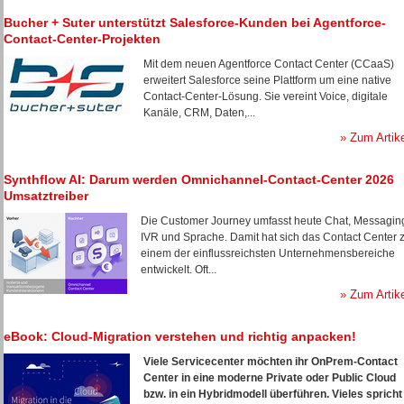
Bucher + Suter unterstützt Salesforce-Kunden bei Agentforce-
Contact-Center-Projekten
Mit dem neuen Agentforce Contact Center (CCaaS)
erweitert Salesforce seine Plattform um eine native
Contact-Center-Lösung. Sie vereint Voice, digitale
Kanäle, CRM, Daten,...
» Zum Artik
Synthflow AI: Darum werden Omnichannel-Contact-Center 2026
Umsatztreiber
Die Customer Journey umfasst heute Chat, Messagin
IVR und Sprache. Damit hat sich das Contact Center 
einem der einflussreichsten Unternehmensbereiche
entwickelt. Oft...
» Zum Artik
eBook: Cloud-Migration verstehen und richtig anpacken!
Viele Servicecenter möchten ihr OnPrem-Contact
Center in eine moderne Private oder Public Cloud
bzw. in ein Hybridmodell überführen. Vieles spricht