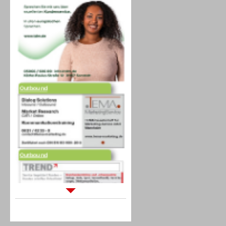
Outbound
Outbound
Sprachdialogsysteme u. Ki/
Sprachassistenten