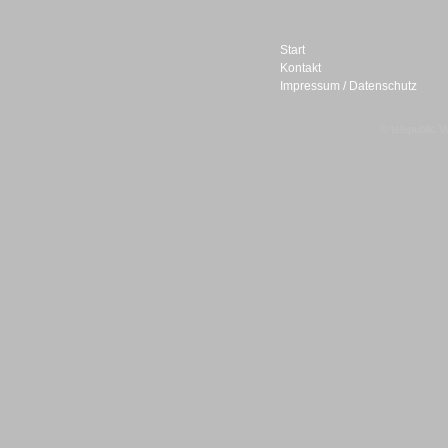
Start
Kontakt
Impressum / Datenschutz
Sprachdialogsysteme u. Ki/
Sprachassistenten
© telepublic V
Sprachdialogsysteme u. Ki/
Sprachassistenten