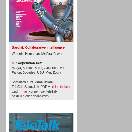
Inbound
Special: Collaborative Intelligence
We unite Human and Artifical Power.
In Kooperation mit:
Avaya, Bucher+Suter, Calabrio, Five 9,
Parloa, Sogedes, USU, Vier, Zoom
Kostenlos zum Durchklicken:
TeleTalk Special als PDF
(hier klicken)
Und
hier
können Sie TeleTalk
bestellen oder abonnieren!
TeleTalk Archiv
Inbound