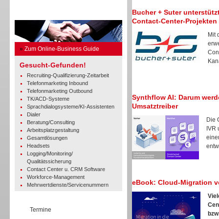
Bucher + Suter unterstütz
Business Guide
Contact-Center-Projekten
Mit
erwe
»
Zum Online-Business Guide
Cont
Kanä
Gesucht-Gefunden!
Recruiting-Qualifizierung-Zeitarbeit
Telefonmarketing Inbound
Telefonmarketing Outbound
Synthflow AI: Darum wer
TK/ACD-Systeme
Umsatztreiber
Sprachdialogsysteme/KI-Assistenten
Dialer
Die 
Beratung/Consulting
IVR 
Arbeitsplatzgestaltung
eine
Gesamtlösungen
Headsets
entwi
Logging/Monitoring/
Qualitätssicherung
Contact Center u. CRM Software
Workforce-Management
eBook: Cloud-Migration v
Mehrwertdienste/Servicenummern
Vie
Cen
Termine
bzw.