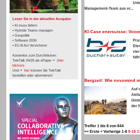
TK- und ACD-Systeme
Unt
Management-Team aus er...
Lesen Sie in der aktuellen Ausgabe:
• KI muss liefern
• Hybride Teams managen
KI-Case enersuisse: Voic
• Geopolitik
Pra
• Software 2036
Workforce-Management
• EU AI Act Versicherer
Die
vie
Kostenlos zum Durchklicken:
hilf
TeleTalk 04/26 als ePaper
(hier
klicken)
Und
hier
können Sie TeleTalk
bestellen oder abonnieren!
Bergzeit: Wie novomind mi
Personal
Auf 
TeleTalk Special
Akti
GmbH
der f
Personal
Treffer 1 bis 8 von 844
<< Erste
< Vorherige
1-8
9-16
1