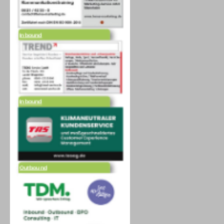
Inbound
Inbound
Outbound