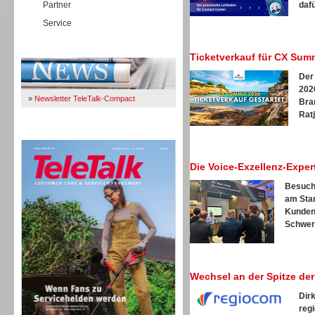
Partner
dafü
Service
Immer Up-To-Date
Ticketverkauf für CX Summ
Der
2026
»
Newsletter TeleTalk-Compact
Bra
Ratj
TeleTalk 04/26
Die Voice-Exzellenz-Expe
Besuche
am Stan
Kunden
Schwerp
Wechsel an der Spitze de
Dir
reg