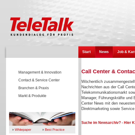
Start
News
Job & Kar
Call Center & Conta
Management & Innovation
Contact & Service Center
Wöchentlich zusammengestellt
Nachrichten aus der Call Cent
Branchen & Praxis
Telekommunikationsmarkt sowi
Markt & Produkte
Manager, Führungskräfte und E
Center News mit den neuesten
Direktmarketing sowie Servi
Wissen
Suche im Newsarchiv? - Hier K
»
Whitepaper
»
Best Practice