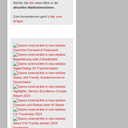
Werfen Sie
hier
einen Blick in die
aktuellen Marktübersichten.
Zum Kennenlernen geht´s
hier zum
ePaper
.
Whitepaper & Studien
Zwischen Fernweh & Finanzamt
Begeisterung statt Zufriedenheit
Digital Dialog: KI-Transformation
Status und Trends: Kundenservice in
Deutschland
Highlights: Service Excellence Cockpit
Report 2024
Chancen und Risiken einer KI Steuer
CX-Trendradar 2024
Diese 5 KI-Trends werden 2024
bestimmen.