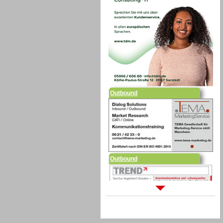
Outbound
Outbound
Sprachdialogsysteme u. Ki/
Sprachassistenten