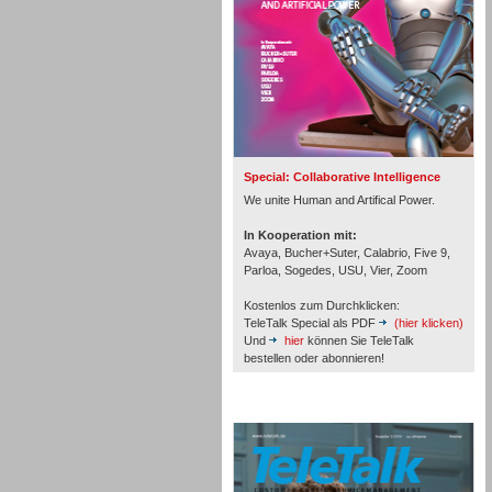
Inbound
Special: Collaborative Intelligence
We unite Human and Artifical Power.
In Kooperation mit:
Avaya, Bucher+Suter, Calabrio, Five 9,
Parloa, Sogedes, USU, Vier, Zoom
Kostenlos zum Durchklicken:
TeleTalk Special als PDF
(hier klicken)
Und
hier
können Sie TeleTalk
bestellen oder abonnieren!
TeleTalk Archiv
Inbound