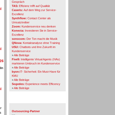
Gespräch
TAS:
Effizienz trifft auf Qualität
l
Caseris:
Auf dem Weg zur Service-
Exzellenz
Synthflow:
Contact Center als
Umsatztreiber
Zoom:
Kundenservice neu denken
Konecta:
Investieren Sie in Service-
Exzellenz
sonocom:
Der Ton macht die Musik
QNova:
Kontaktanalyse ohne Training
USU:
Chatbots und ihre Zukunft im
l
Kundenservice
»
Alle Beiträge
Five9:
Intelligente Virtual Agents (IVAs)
26
markieren Umbruch im Kundenservice
»
Alle Beiträge
in
byon:
IT- Sicherheit: Ein Must-Have für
KMU
»
Alle Beiträge
Sogedes:
Experience meets Efficency
»
Alle Beiträge
l
Themen-Specials
er
Outsourcing-Partner
s