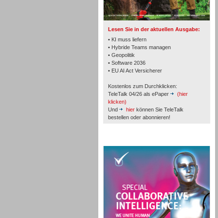
TK- und ACD-Systeme
Lesen Sie in der aktuellen Ausgabe:
• KI muss liefern
• Hybride Teams managen
• Geopolitik
• Software 2036
Workforce-Management
• EU AI Act Versicherer
Kostenlos zum Durchklicken:
TeleTalk 04/26 als ePaper
(hier
klicken)
Und
hier
können Sie TeleTalk
bestellen oder abonnieren!
Personal
TeleTalk Special
Personal