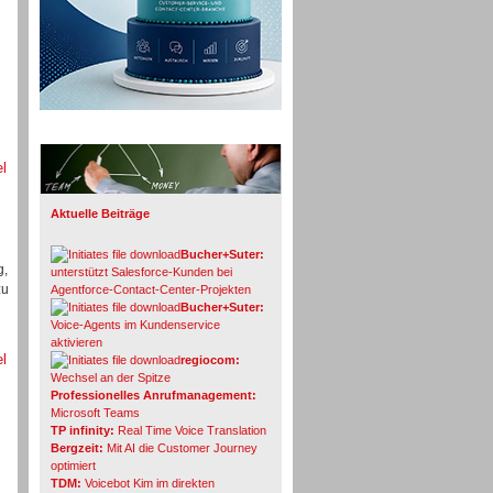
Info-Board
el
Aktuelle Beiträge
Bucher+Suter:
g,
unterstützt Salesforce-Kunden bei
zu
Agentforce-Contact-Center-Projekten
Bucher+Suter:
Voice-Agents im Kundenservice
aktivieren
el
regiocom:
Wechsel an der Spitze
Professionelles Anrufmanagement:
Microsoft Teams
TP infinity:
Real Time Voice Translation
Bergzeit:
Mit AI die Customer Journey
optimiert
TDM:
Voicebot Kim im direkten