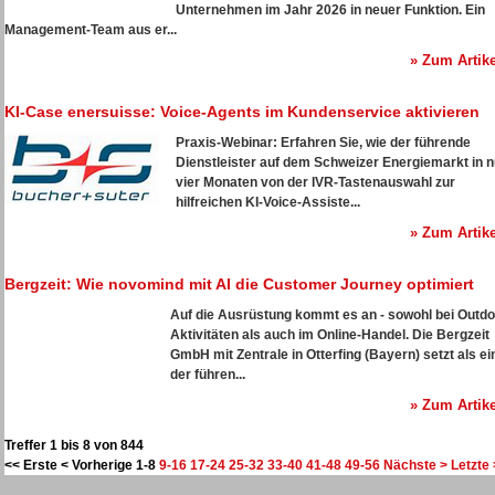
Unternehmen im Jahr 2026 in neuer Funktion. Ein
Management-Team aus er...
» Zum Artike
KI-Case enersuisse: Voice-Agents im Kundenservice aktivieren
Praxis-Webinar: Erfahren Sie, wie der führende
Dienstleister auf dem Schweizer Energiemarkt in n
vier Monaten von der IVR-Tastenauswahl zur
hilfreichen KI-Voice-Assiste...
» Zum Artike
Bergzeit: Wie novomind mit AI die Customer Journey optimiert
Auf die Ausrüstung kommt es an - sowohl bei Outdo
Aktivitäten als auch im Online-Handel. Die Bergzeit
GmbH mit Zentrale in Otterfing (Bayern) setzt als ei
der führen...
» Zum Artike
Treffer 1 bis 8 von 844
<< Erste
< Vorherige
1-8
9-16
17-24
25-32
33-40
41-48
49-56
Nächste >
Letzte