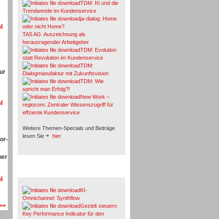
TDM: KI und die
Trendwende im Kundenservice
ja-dialog: Home
l
oder nicht Home?
TAS AG: Auszeichnung als
herausragender Arbeitgeber
TDM: Evolution
statt Revolution im Kundenservice
TDM:
ur
Dialogmanufaktur mit Zukunftsvision
TDM: Wie
spricht man Erfolg?!
New Work –
l
regiocom: Zentraler Wissenszugriff für
effziente Kundenservice
Weitere Themen-Specials und Beiträge
lesen Sie
hier
or-
ner
Fachbeiträge & Cases
l
KI-
Omnichannel: Synthflow
 >>
Gezielt steuern:
Key Performance Indicator für den