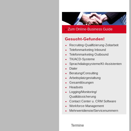
Business Guide
»
Zum Online-Business Guide
Gesucht-Gefunden!
Recruiting-Qualifizierung-Zeitarbeit
Telefonmarketing Inbound
Telefonmarketing Outbound
TK/ACD-Systeme
Sprachdialogsysteme/KI-Assistenten
Dialer
Beratung/Consulting
Arbeitsplatzgestaltung
Gesamtlösungen
Headsets
Logging/Monitoring/
Qualitätssicherung
Contact Center u. CRM Software
Workforce-Management
Mehrwertdienste/Servicenummern
Termine