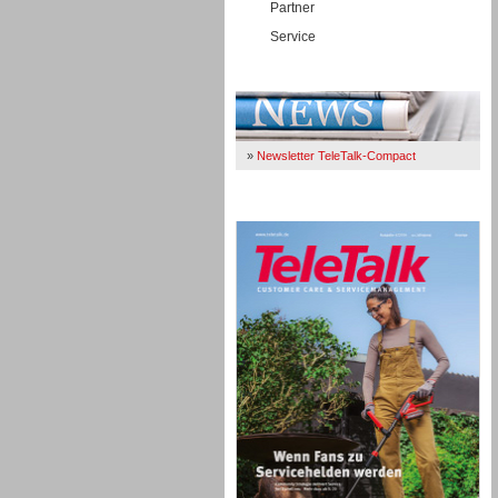
Partner
Service
Immer Up-To-Date
»
Newsletter TeleTalk-Compact
TeleTalk 04/26