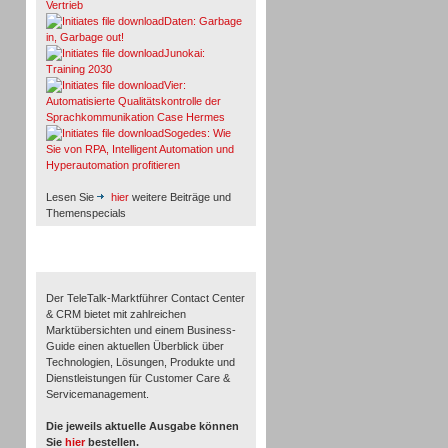
Vertrieb
Daten: Garbage
in, Garbage out!
Junokai:
Training 2030
Vier:
Automatisierte Qualitätskontrolle der
Sprachkommunikation Case Hermes
Sogedes: Wie
Sie von RPA, Intelligent Automation und
Hyperautomation profitieren
Lesen Sie
hier
weitere Beiträge und
Themenspecials
TeleTalk-Marktführer 1/2026
Der TeleTalk-Marktführer Contact Center
& CRM bietet mit zahlreichen
Marktübersichten und einem Business-
Guide einen aktuellen Überblick über
Technologien, Lösungen, Produkte und
Dienstleistungen für Customer Care &
Servicemanagement.
Die jeweils aktuelle Ausgabe können
Sie
hier
bestellen.