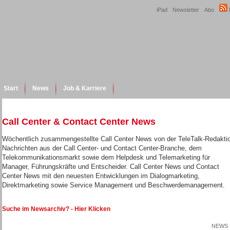
iPad
Newsletter
Abo
Start
News
Job & Karriere
Call Center & Contact Center News
Wöchentlich zusammengestellte Call Center News von der TeleTalk-Redakti
Nachrichten aus der Call Center- und Contact Center-Branche, dem
Telekommunikationsmarkt sowie dem Helpdesk und Telemarketing für
Manager, Führungskräfte und Entscheider. Call Center News und Contact
Center News mit den neuesten Entwicklungen im Dialogmarketing,
Direktmarketing sowie Service Management und Beschwerdemanagement.
Suche im Newsarchiv? - Hier Klicken
NEWS