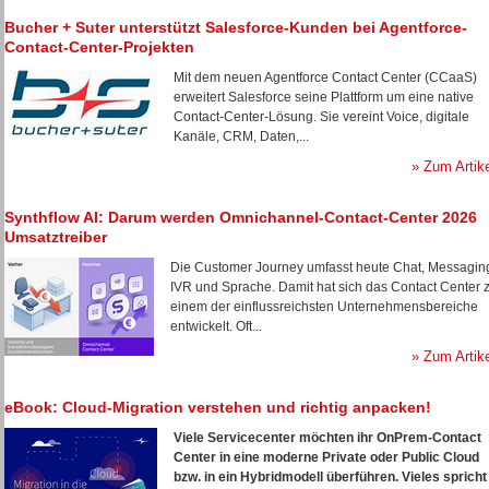
Bucher + Suter unterstützt Salesforce-Kunden bei Agentforce-
Contact-Center-Projekten
Mit dem neuen Agentforce Contact Center (CCaaS)
erweitert Salesforce seine Plattform um eine native
Contact-Center-Lösung. Sie vereint Voice, digitale
Kanäle, CRM, Daten,...
» Zum Artik
Synthflow AI: Darum werden Omnichannel-Contact-Center 2026
Umsatztreiber
Die Customer Journey umfasst heute Chat, Messagin
IVR und Sprache. Damit hat sich das Contact Center 
einem der einflussreichsten Unternehmensbereiche
entwickelt. Oft...
» Zum Artik
eBook: Cloud-Migration verstehen und richtig anpacken!
Viele Servicecenter möchten ihr OnPrem-Contact
Center in eine moderne Private oder Public Cloud
bzw. in ein Hybridmodell überführen. Vieles spricht