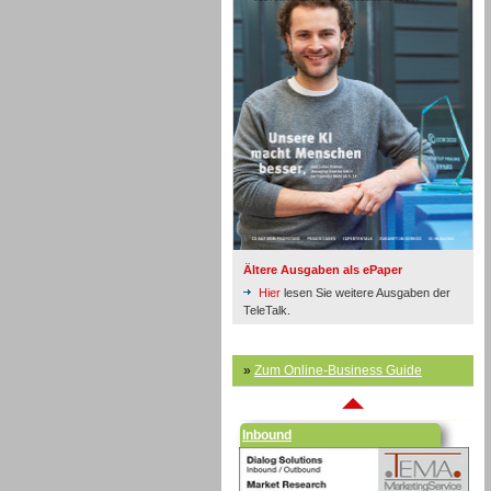
Inbound
Ältere Ausgaben als ePaper
Hier
lesen Sie weitere Ausgaben der
TeleTalk.
»
Zum Online-Business Guide
Inbound