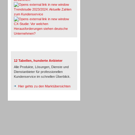
Trendstudie 2023/2024: Aktuelle Zahlen
zum Kundenservice
CX-Studie: Vor welchen
Herausforderungen stehen deutsche
Unternehmen?
TeleTalk-Marktübersichten
12 Tabellen, hunderte Anbieter
Alle Produkte, Lösungen, Dienste und
Dienstanbieter für professionellen
Kundenservice im schnellen Überblick.
Hier gehts zu den Marktübersichten