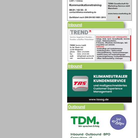
Inbound
Inbound
Outbound