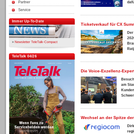
Partner
dafü
Service
Immer Up-To-Date
Ticketverkauf für CX Summ
Der
2026
»
Newsletter TeleTalk-Compact
Bra
Ratj
TeleTalk 04/26
Die Voice-Exzellenz-Expe
Besuche
am Stan
Kunden
Schwerp
Wechsel an der Spitze de
Dir
reg