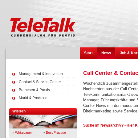
Start
News
Job & Kar
Call Center & Conta
Management & Innovation
Contact & Service Center
Wöchentlich zusammengestellt
Nachrichten aus der Call Cent
Branchen & Praxis
Telekommunikationsmarkt sowi
Markt & Produkte
Manager, Führungskräfte und E
Center News mit den neuesten
Direktmarketing sowie Servi
Wissen
Suche im Newsarchiv? - Hier K
»
Whitepaper
»
Best Practice