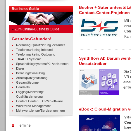
Bucher + Suter unterstütz
Business Guide
Contact-Center-Projekten
Mit
erwe
»
Zum Online-Business Guide
Cont
Kanä
Gesucht-Gefunden!
Recruiting-Qualifizierung-Zeitarbeit
Telefonmarketing Inbound
Telefonmarketing Outbound
Synthflow AI: Darum wer
TK/ACD-Systeme
Umsatztreiber
Sprachdialogsysteme/KI-Assistenten
Dialer
Die 
Beratung/Consulting
IVR 
Arbeitsplatzgestaltung
eine
Gesamtlösungen
Headsets
entwi
Logging/Monitoring/
Qualitätssicherung
Contact Center u. CRM Software
Workforce-Management
eBook: Cloud-Migration v
Mehrwertdienste/Servicenummern
Vie
Cen
Termine
bzw.