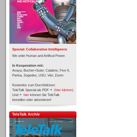
Inbound
Special: Collaborative Intelligence
We unite Human and Artifical Power.
In Kooperation mit:
Avaya, Bucher+Suter, Calabrio, Five 9,
Parloa, Sogedes, USU, Vier, Zoom
Kostenlos zum Durchklicken:
TeleTalk Special als PDF
(hier klicken)
Und
hier
können Sie TeleTalk
bestellen oder abonnieren!
TeleTalk Archiv
Inbound