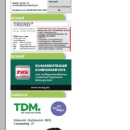
Inbound
Inbound
Outbound