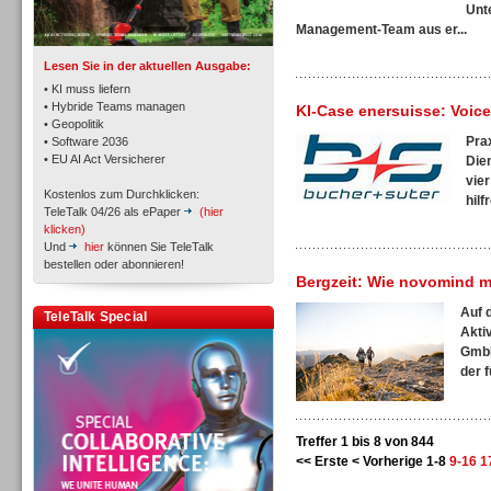
TK- und ACD-Systeme
Unt
Management-Team aus er...
Lesen Sie in der aktuellen Ausgabe:
• KI muss liefern
• Hybride Teams managen
KI-Case enersuisse: Voic
• Geopolitik
Pra
• Software 2036
Workforce-Management
• EU AI Act Versicherer
Die
vie
Kostenlos zum Durchklicken:
hilf
TeleTalk 04/26 als ePaper
(hier
klicken)
Und
hier
können Sie TeleTalk
bestellen oder abonnieren!
Bergzeit: Wie novomind mi
Personal
Auf 
TeleTalk Special
Akti
GmbH
der f
Personal
Treffer 1 bis 8 von 844
<< Erste
< Vorherige
1-8
9-16
1