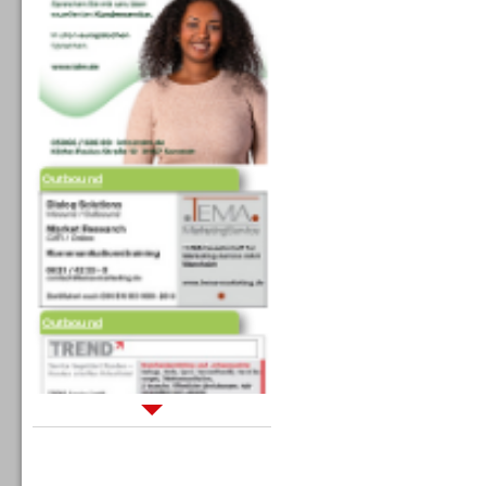
Outbound
Outbound
Sprachdialogsysteme u. Ki/
Sprachassistenten