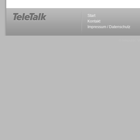
Start
Kontakt
Impressum / Datenschutz
Sprachdialogsysteme u. Ki/
Sprachassistenten
© telepublic V
Sprachdialogsysteme u. Ki/
Sprachassistenten