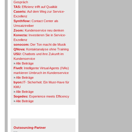
Gespräch
TAS:
Effizienz trifft auf Qualität
Caseris:
Auf dem Weg zur Service-
Exzellenz
Synthflow:
Contact Center als
Umsatztreiber
Zoom:
Kundenservice neu denken
Konecta:
Investieren Sie in Service-
Exzellenz
sonocom:
Der Ton macht die Musik
QNova:
Kontaktanalyse ohne Training
USU:
Chatbots und ihre Zukunft im
Kundenservice
»
Alle Beiträge
Five9:
Intelligente Virtual Agents (IVAs)
markieren Umbruch im Kundenservice
»
Alle Beiträge
byon:
IT- Sicherheit: Ein Must-Have für
KMU
»
Alle Beiträge
Sogedes:
Experience meets Efficency
»
Alle Beiträge
Themen-Specials
Outsourcing-Partner