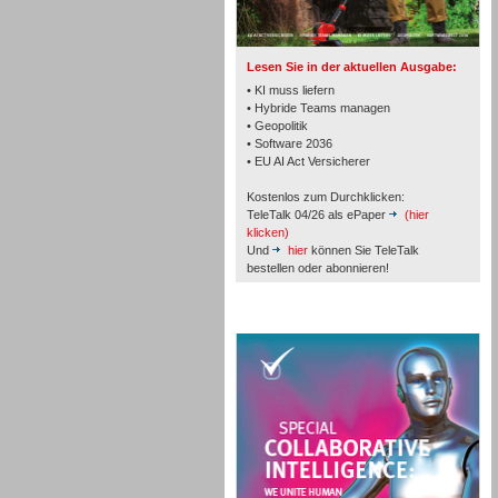
TK- und ACD-Systeme
Lesen Sie in der aktuellen Ausgabe:
• KI muss liefern
• Hybride Teams managen
• Geopolitik
• Software 2036
Workforce-Management
• EU AI Act Versicherer
Kostenlos zum Durchklicken:
TeleTalk 04/26 als ePaper
(hier
klicken)
Und
hier
können Sie TeleTalk
bestellen oder abonnieren!
Personal
TeleTalk Special
Personal