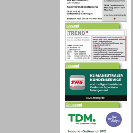
Inbound
Inbound
Outbound