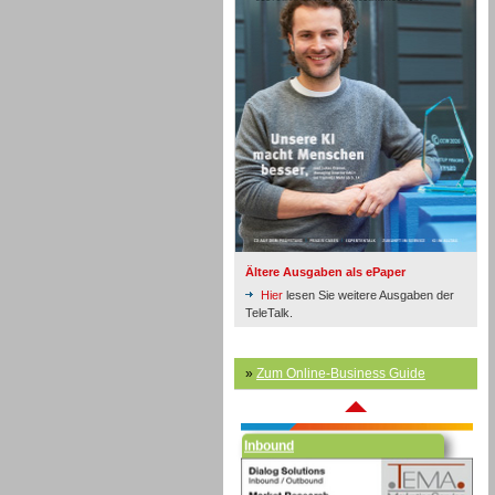
Inbound
Ältere Ausgaben als ePaper
Hier
lesen Sie weitere Ausgaben der
TeleTalk.
»
Zum Online-Business Guide
Inbound