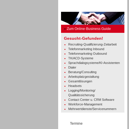
Business Guide
»
Zum Online-Business Guide
Gesucht-Gefunden!
Recruiting-Qualifizierung-Zeitarbeit
Telefonmarketing Inbound
Telefonmarketing Outbound
TK/ACD-Systeme
Sprachdialogsysteme/KI-Assistenten
Dialer
Beratung/Consulting
Arbeitsplatzgestaltung
Gesamtlösungen
Headsets
Logging/Monitoring/
Qualitätssicherung
Contact Center u. CRM Software
Workforce-Management
Mehrwertdienste/Servicenummern
Termine