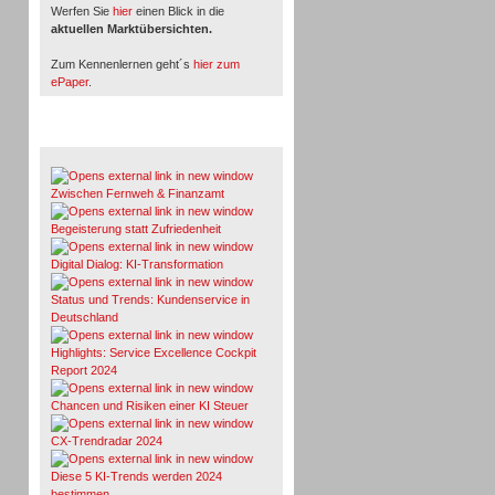
Werfen Sie
hier
einen Blick in die
aktuellen Marktübersichten.
Zum Kennenlernen geht´s
hier zum
ePaper
.
Whitepaper & Studien
Zwischen Fernweh & Finanzamt
Begeisterung statt Zufriedenheit
Digital Dialog: KI-Transformation
Status und Trends: Kundenservice in
Deutschland
Highlights: Service Excellence Cockpit
Report 2024
Chancen und Risiken einer KI Steuer
CX-Trendradar 2024
Diese 5 KI-Trends werden 2024
bestimmen.