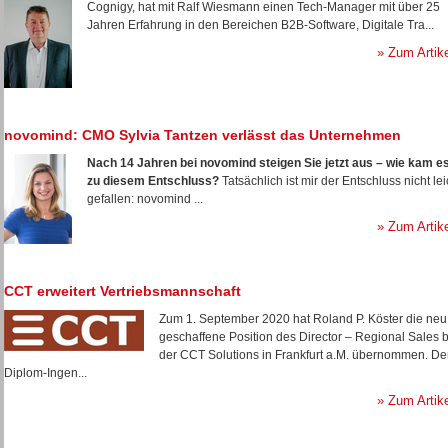
Cognigy, hat mit Ralf Wiesmann einen Tech-Manager mit über 25
Jahren Erfahrung in den Bereichen B2B-Software, Digitale Tra...
» Zum Artik
novomind: CMO Sylvia Tantzen verlässt das Unternehmen
Nach 14 Jahren bei novomind steigen Sie jetzt aus – wie kam e
zu diesem Entschluss?
Tatsächlich ist mir der Entschluss nicht lei
gefallen: novomind ...
» Zum Artik
CCT erweitert Vertriebsmannschaft
Zum 1. September 2020 hat Roland P. Köster die neu
geschaffene Position des Director – Regional Sales b
der CCT Solutions in Frankfurt a.M. übernommen. De
Diplom-Ingen...
» Zum Artik