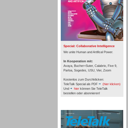
Inbound
Special: Collaborative Intelligence
We unite Human and Artifical Power.
In Kooperation mit:
Avaya, Bucher+Suter, Calabrio, Five 9,
Parloa, Sogedes, USU, Vier, Zoom
Kostenlos zum Durchklicken:
TeleTalk Special als PDF
(hier klicken)
Und
hier
können Sie TeleTalk
bestellen oder abonnieren!
TeleTalk Archiv
Inbound