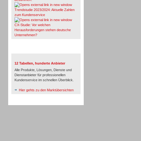
Trendstudie 2023/2024: Aktuelle Zahlen
zum Kundenservice
CX-Studie: Vor welchen
Herausforderungen stehen deutsche
Unternehmen?
TeleTalk-Marktübersichten
12 Tabellen, hunderte Anbieter
Alle Produkte, Lösungen, Dienste und
Dienstanbieter für professionellen
Kundenservice im schnellen Überblick.
Hier gehts zu den Marktübersichten