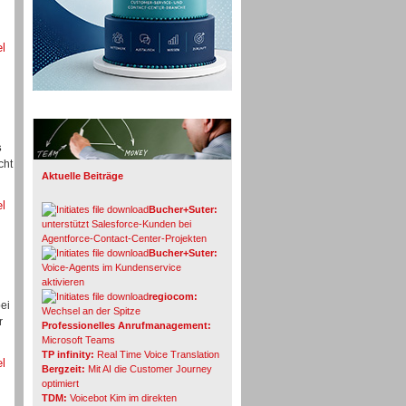
el
Info-Board
s
cht
Aktuelle Beiträge
el
Bucher+Suter:
unterstützt Salesforce-Kunden bei
Agentforce-Contact-Center-Projekten
Bucher+Suter:
Voice-Agents im Kundenservice
aktivieren
regiocom:
ei
Wechsel an der Spitze
r
Professionelles Anrufmanagement:
Microsoft Teams
TP infinity:
Real Time Voice Translation
el
Bergzeit:
Mit AI die Customer Journey
optimiert
TDM:
Voicebot Kim im direkten