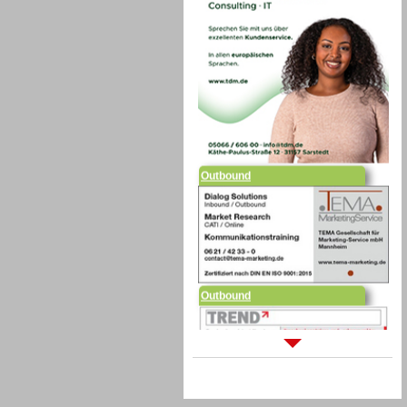
Outbound
Outbound
Sprachdialogsysteme u. Ki/
Sprachassistenten