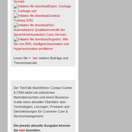
Vertrieb
Daten: Garbage
in, Garbage out!
Junokai:
Training 2030
Vier:
Automatisierte Qualitätskontrolle der
Sprachkommunikation Case Hermes
Sogedes: Wie
Sie von RPA, Intelligent Automation und
Hyperautomation profitieren
Lesen Sie
hier
weitere Beiträge und
Themenspecials
TeleTalk-Marktführer 1/2026
Der TeleTalk-Marktführer Contact Center
& CRM bietet mit zahlreichen
Marktübersichten und einem Business-
Guide einen aktuellen Überblick über
Technologien, Lösungen, Produkte und
Dienstleistungen für Customer Care &
Servicemanagement.
Die jeweils aktuelle Ausgabe können
Sie
hier
bestellen.