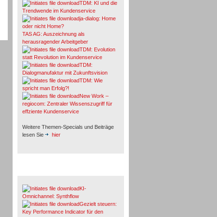
TDM: KI und die
Trendwende im Kundenservice
ja-dialog: Home
oder nicht Home?
TAS AG: Auszeichnung als
herausragender Arbeitgeber
TDM: Evolution
statt Revolution im Kundenservice
TDM:
Dialogmanufaktur mit Zukunftsvision
TDM: Wie
spricht man Erfolg?!
New Work –
regiocom: Zentraler Wissenszugriff für
effziente Kundenservice
Weitere Themen-Specials und Beiträge
lesen Sie
hier
Fachbeiträge & Cases
KI-
Omnichannel: Synthflow
Gezielt steuern:
Key Performance Indicator für den