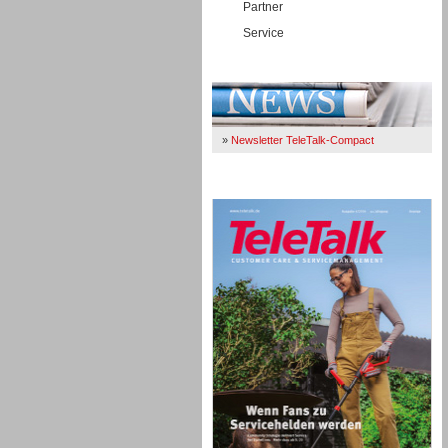
Partner
Service
Immer Up-To-Date
»
Newsletter TeleTalk-Compact
TeleTalk 04/26