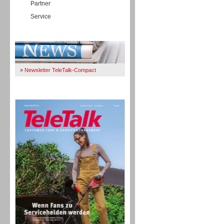
Partner
Service
Immer Up-To-Date
»
Newsletter TeleTalk-Compact
TeleTalk 04/26