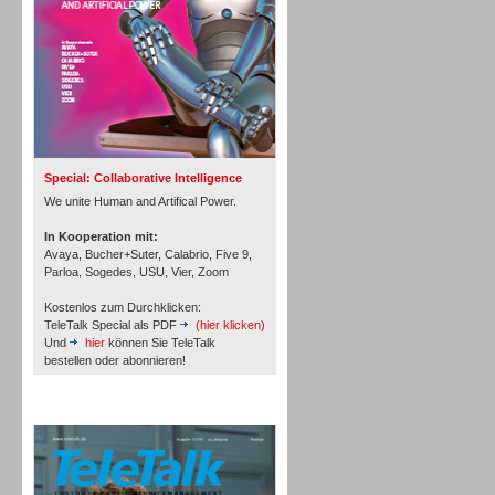
Inbound
Special: Collaborative Intelligence
We unite Human and Artifical Power.
In Kooperation mit:
Avaya, Bucher+Suter, Calabrio, Five 9,
Parloa, Sogedes, USU, Vier, Zoom
Kostenlos zum Durchklicken:
TeleTalk Special als PDF
(hier klicken)
Und
hier
können Sie TeleTalk
bestellen oder abonnieren!
TeleTalk Archiv
Inbound