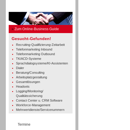
Business Guide
»
Zum Online-Business Guide
Gesucht-Gefunden!
Recruiting-Qualifizierung-Zeitarbeit
Telefonmarketing Inbound
Telefonmarketing Outbound
TK/ACD-Systeme
Sprachdialogsysteme/KI-Assistenten
Dialer
Beratung/Consulting
Arbeitsplatzgestaltung
Gesamtlösungen
Headsets
Logging/Monitoring/
Qualitätssicherung
Contact Center u. CRM Software
Workforce-Management
Mehrwertdienste/Servicenummern
Termine