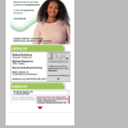
Outbound
Outbound
Sprachdialogsysteme u. Ki/
Sprachassistenten