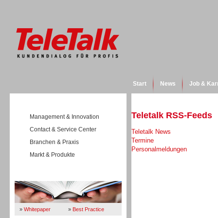
Start
News
Job & Kar
Teletalk RSS-Feeds
Management & Innovation
Contact & Service Center
Teletalk News
Termine
Branchen & Praxis
Personalmeldungen
Markt & Produkte
Wissen
»
Whitepaper
»
Best Practice