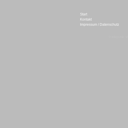
Start
Kontakt
Impressum / Datenschutz
Sprachdialogsysteme u. Ki/
© telepublic V
Sprachassistenten
Sprachdialogsysteme u. Ki/
Sprachassistenten