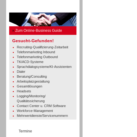
Business Guide
»
Zum Online-Business Guide
Gesucht-Gefunden!
Recruiting-Qualifizierung-Zeitarbeit
Telefonmarketing Inbound
Telefonmarketing Outbound
TK/ACD-Systeme
Sprachdialogsysteme/KI-Assistenten
Dialer
Beratung/Consulting
Arbeitsplatzgestaltung
Gesamtlösungen
Headsets
Logging/Monitoring/
Qualitätssicherung
Contact Center u. CRM Software
Workforce-Management
Mehrwertdienste/Servicenummern
Termine