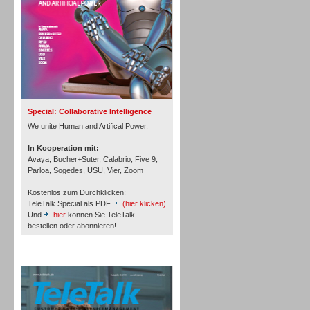
Inbound
Special: Collaborative Intelligence
We unite Human and Artifical Power.
In Kooperation mit:
Avaya, Bucher+Suter, Calabrio, Five 9,
Parloa, Sogedes, USU, Vier, Zoom
Kostenlos zum Durchklicken:
TeleTalk Special als PDF
(hier klicken)
Und
hier
können Sie TeleTalk
bestellen oder abonnieren!
TeleTalk Archiv
Inbound