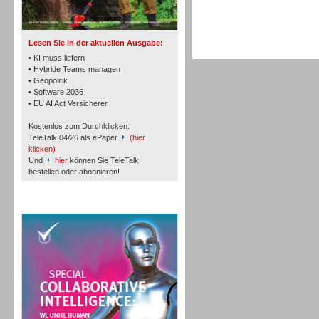
TK- und ACD-Systeme
Lesen Sie in der aktuellen Ausgabe:
• KI muss liefern
• Hybride Teams managen
• Geopolitik
• Software 2036
• EU AI Act Versicherer
Workforce-Management
Kostenlos zum Durchklicken:
TeleTalk 04/26 als ePaper
(hier
klicken)
Und
hier
können Sie TeleTalk
bestellen oder abonnieren!
Personal
TeleTalk Special
Personal