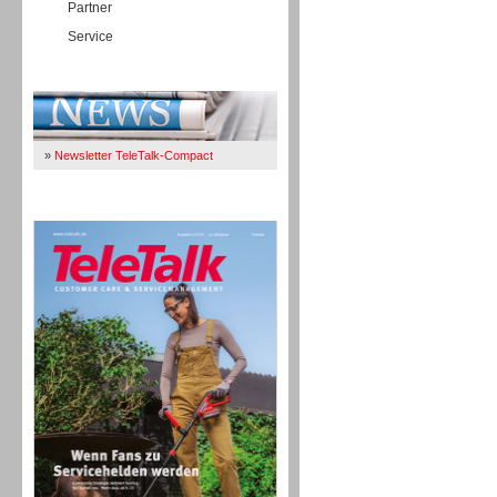
Partner
Service
Immer Up-To-Date
»
Newsletter TeleTalk-Compact
TeleTalk 04/26