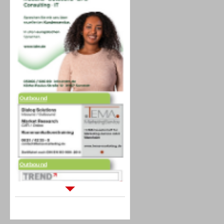
Outbound
Outbound
Sprachdialogsysteme u. Ki/
Sprachassistenten