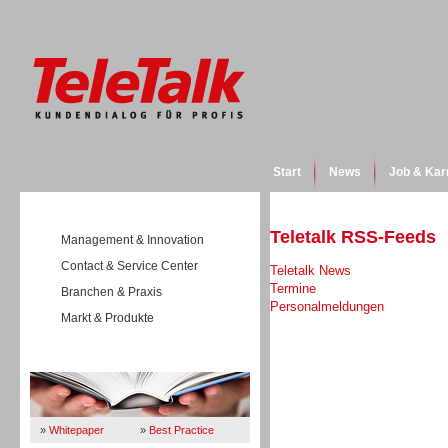
Start
News
Job & Kar
Teletalk RSS-Feeds
Management & Innovation
Contact & Service Center
Teletalk News
Termine
Branchen & Praxis
Personalmeldungen
Markt & Produkte
Wissen
»
Whitepaper
»
Best Practice