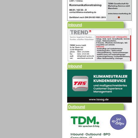
Inbound
Inbound
Outbound