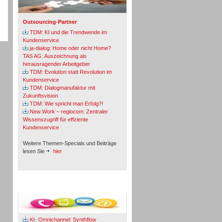
Outsourcing-Partner
TDM: KI und die Trendwende im
Kundenservice
ja-dialog: Home oder nicht Home?
TAS AG: Auszeichnung als
herausragender Arbeitgeber
TDM: Evolution statt Revolution im
Kundenservice
TDM: Dialogmanufaktur mit
Zukunftsvision
TDM: Wie spricht man Erfolg?!
New Work – regiocom: Zentraler
Wissenszugriff für effziente
Kundenservice
Weitere Themen-Specials und Beiträge
lesen Sie
hier
Fachbeiträge & Cases
KI- Omnichannel: Synthflow