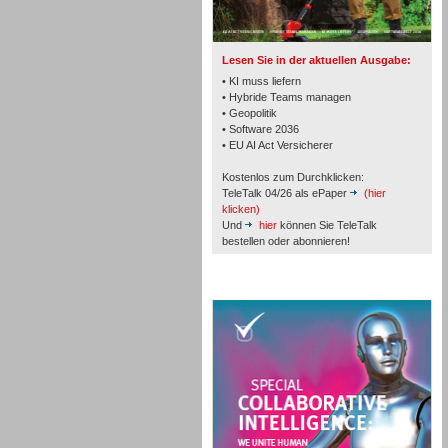
TK- und ACD-Systeme
Lesen Sie in der aktuellen Ausgabe:
• KI muss liefern
• Hybride Teams managen
• Geopolitik
• Software 2036
Workforce-Management
• EU AI Act Versicherer
Kostenlos zum Durchklicken:
TeleTalk 04/26 als ePaper
(hier
klicken)
Und
hier
können Sie TeleTalk
bestellen oder abonnieren!
Personal
TeleTalk Special
Personal