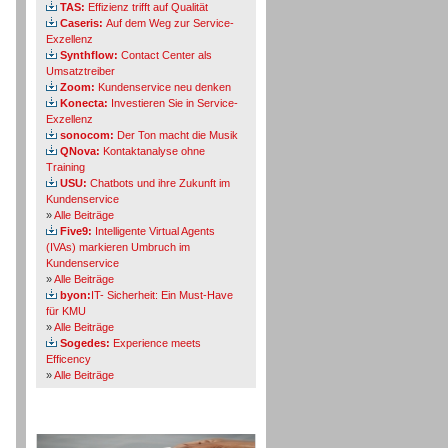
TAS:
Effizienz trifft auf Qualität
Caseris:
Auf dem Weg zur Service-
Exzellenz
Synthflow:
Contact Center als
Umsatztreiber
Zoom:
Kundenservice neu denken
Konecta:
Investieren Sie in Service-
Exzellenz
sonocom:
Der Ton macht die Musik
QNova:
Kontaktanalyse ohne
Training
USU:
Chatbots und ihre Zukunft im
Kundenservice
»
Alle Beiträge
Five9:
Intelligente Virtual Agents
(IVAs) markieren Umbruch im
Kundenservice
»
Alle Beiträge
byon:
IT- Sicherheit: Ein Must-Have
für KMU
»
Alle Beiträge
Sogedes:
Experience meets
Efficency
»
Alle Beiträge
Themen-Specials