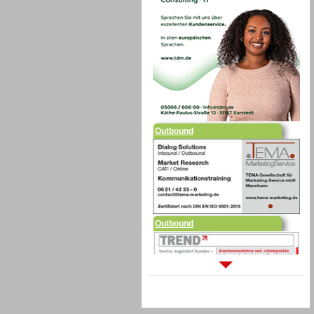
Outbound
Outbound
Sprachdialogsysteme u. Ki/
Sprachassistenten