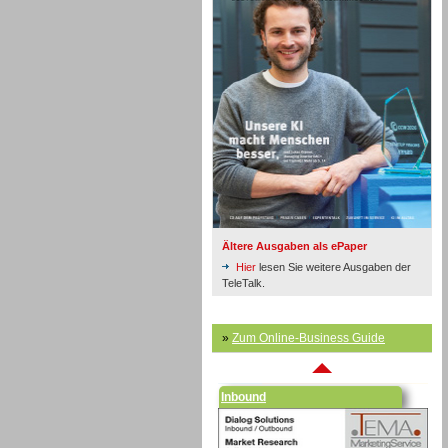
Inbound
Ältere Ausgaben als ePaper
Hier
lesen Sie weitere Ausgaben der
TeleTalk.
»
Zum Online-Business Guide
Inbound