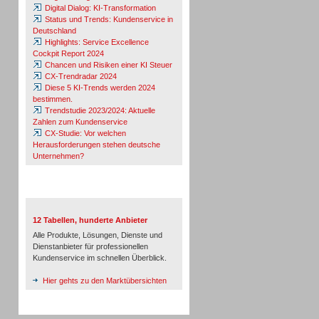
Digital Dialog: KI-Transformation
Status und Trends: Kundenservice in
Deutschland
Highlights: Service Excellence
Cockpit Report 2024
Chancen und Risiken einer KI Steuer
CX-Trendradar 2024
Diese 5 KI-Trends werden 2024
bestimmen.
Trendstudie 2023/2024: Aktuelle
Zahlen zum Kundenservice
CX-Studie: Vor welchen
Herausforderungen stehen deutsche
Unternehmen?
TeleTalk-Marktübersichten
12 Tabellen, hunderte Anbieter
Alle Produkte, Lösungen, Dienste und
Dienstanbieter für professionellen
Kundenservice im schnellen Überblick.
Hier gehts zu den Marktübersichten