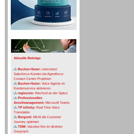
Info-Board
Aktuelle Beiträge
Bucher+Suter:
unterstützt
Salesforce-Kunden bei Agentforce-
Contact-Center-Projekten
Bucher+Suter:
Voice-Agents im
Kundenservice aktivieren
regiocom:
Wechsel an der Spitze
Professionelles
Anrufmanagement:
Microsoft Teams
TP infinity:
Real Time Voice
Translation
Bergzeit:
Mit AI die Customer
Journey optimiert
TDM:
Voicebot Kim im direkten
Gespräch