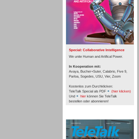
Inbound
Special: Collaborative Intelligence
We unite Human and Artifical Power.
In Kooperation mit:
Avaya, Bucher+Suter, Calabrio, Five 9,
Parloa, Sogedes, USU, Vier, Zoom
Kostenlos zum Durchklicken:
TeleTalk Special als PDF
(hier klicken)
Und
hier
können Sie TeleTalk
bestellen oder abonnieren!
TeleTalk Archiv
Inbound