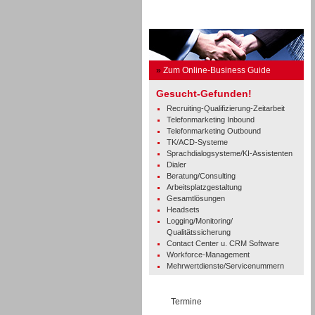
Business Guide
»
Zum Online-Business Guide
Gesucht-Gefunden!
Recruiting-Qualifizierung-Zeitarbeit
Telefonmarketing Inbound
Telefonmarketing Outbound
TK/ACD-Systeme
Sprachdialogsysteme/KI-Assistenten
Dialer
Beratung/Consulting
Arbeitsplatzgestaltung
Gesamtlösungen
Headsets
Logging/Monitoring/
Qualitätssicherung
Contact Center u. CRM Software
Workforce-Management
Mehrwertdienste/Servicenummern
Termine