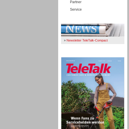
Partner
Service
Immer Up-To-Date
»
Newsletter TeleTalk-Compact
TeleTalk 04/26