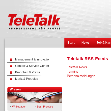
Start
News
Job & Kar
Teletalk RSS-Feeds
Management & Innovation
Contact & Service Center
Teletalk News
Termine
Branchen & Praxis
Personalmeldungen
Markt & Produkte
Wissen
»
Whitepaper
»
Best Practice