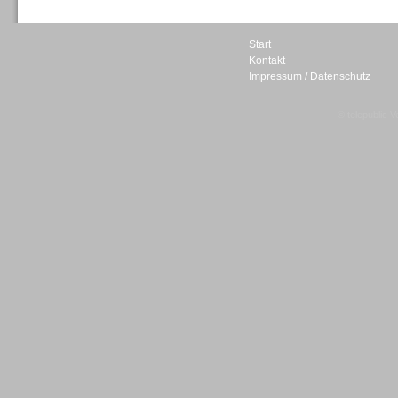
Start
Kontakt
Impressum / Datenschutz
Sprachdialogsysteme u. Ki/
Sprachassistenten
© telepublic V
Sprachdialogsysteme u. Ki/
Sprachassistenten