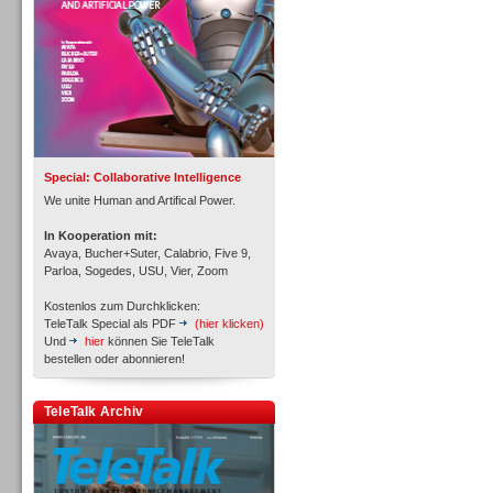
Inbound
Special: Collaborative Intelligence
We unite Human and Artifical Power.
In Kooperation mit:
Avaya, Bucher+Suter, Calabrio, Five 9,
Parloa, Sogedes, USU, Vier, Zoom
Kostenlos zum Durchklicken:
TeleTalk Special als PDF
(hier klicken)
Und
hier
können Sie TeleTalk
bestellen oder abonnieren!
Inbound
TeleTalk Archiv