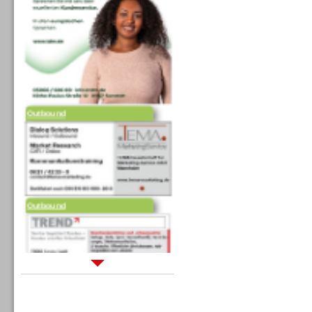
Outbound
Outbound
Sprachdialogsysteme u. Ki/
Sprachassistenten