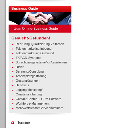
Business Guide
»
Zum Online-Business Guide
Gesucht-Gefunden!
Recruiting-Qualifizierung-Zeitarbeit
Telefonmarketing Inbound
Telefonmarketing Outbound
TK/ACD-Systeme
Sprachdialogsysteme/KI-Assistenten
Dialer
Beratung/Consulting
Arbeitsplatzgestaltung
Gesamtlösungen
Headsets
Logging/Monitoring/
Qualitätssicherung
Contact Center u. CRM Software
Workforce-Management
Mehrwertdienste/Servicenummern
Termine