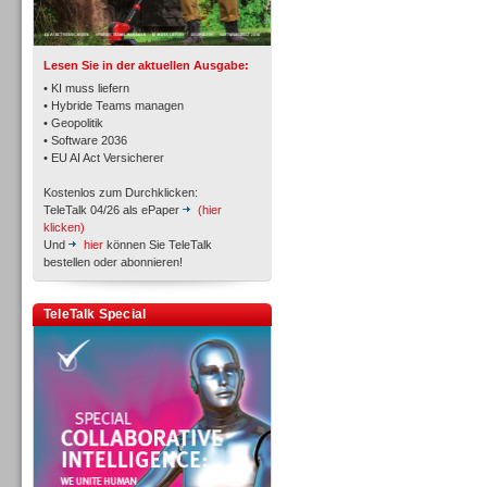
TK- und ACD-Systeme
Lesen Sie in der aktuellen Ausgabe:
• KI muss liefern
• Hybride Teams managen
• Geopolitik
• Software 2036
Workforce-Management
• EU AI Act Versicherer
Kostenlos zum Durchklicken:
TeleTalk 04/26 als ePaper
(hier
klicken)
Und
hier
können Sie TeleTalk
bestellen oder abonnieren!
Personal
TeleTalk Special
Personal