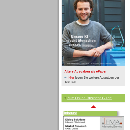
Inbound
Ältere Ausgaben als ePaper
Hier
lesen Sie weitere Ausgaben der
TeleTalk.
»
Zum Online-Business Guide
Inbound