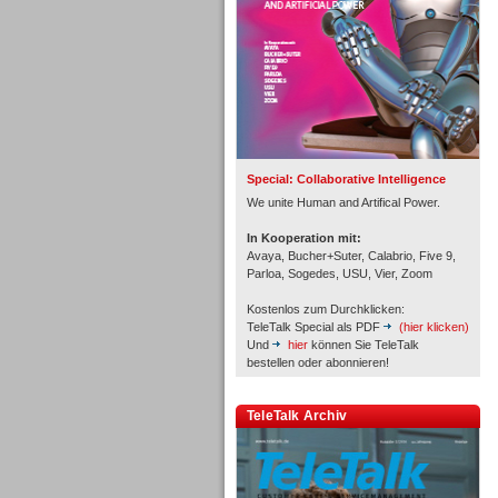
Inbound
Special: Collaborative Intelligence
We unite Human and Artifical Power.
In Kooperation mit:
Avaya, Bucher+Suter, Calabrio, Five 9,
Parloa, Sogedes, USU, Vier, Zoom
Kostenlos zum Durchklicken:
TeleTalk Special als PDF
(hier klicken)
Und
hier
können Sie TeleTalk
bestellen oder abonnieren!
Inbound
TeleTalk Archiv