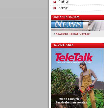
Partner
Service
Immer Up-To-Date
»
Newsletter TeleTalk-Compact
TeleTalk 04/26