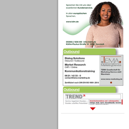
Outbound
Outbound
Sprachdialogsysteme u. Ki/
Sprachassistenten