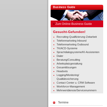
Business Guide
»
Zum Online-Business Guide
Gesucht-Gefunden!
Recruiting-Qualifizierung-Zeitarbeit
Telefonmarketing Inbound
Telefonmarketing Outbound
TK/ACD-Systeme
Sprachdialogsysteme/KI-Assistenten
Dialer
Beratung/Consulting
Arbeitsplatzgestaltung
Gesamtlösungen
Headsets
Logging/Monitoring/
Qualitätssicherung
Contact Center u. CRM Software
Workforce-Management
Mehrwertdienste/Servicenummern
Termine