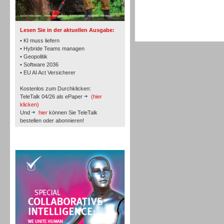
TK- und ACD-Systeme
Lesen Sie in der aktuellen Ausgabe:
• KI muss liefern
• Hybride Teams managen
• Geopolitik
• Software 2036
Workforce-Management
• EU AI Act Versicherer
Kostenlos zum Durchklicken:
TeleTalk 04/26 als ePaper
(hier
klicken)
Und
hier
können Sie TeleTalk
bestellen oder abonnieren!
Personal
TeleTalk Special
Personal