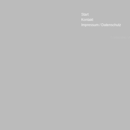
Start
Kontakt
Impressum / Datenschutz
Sprachdialogsysteme u. Ki/
Sprachassistenten
© telepublic V
Sprachdialogsysteme u. Ki/
Sprachassistenten