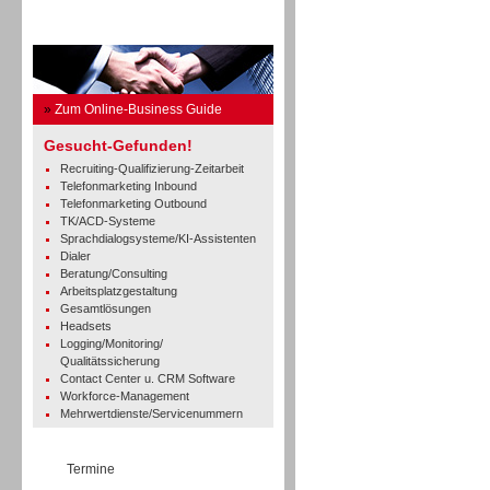
Business Guide
»
Zum Online-Business Guide
Gesucht-Gefunden!
Recruiting-Qualifizierung-Zeitarbeit
Telefonmarketing Inbound
Telefonmarketing Outbound
TK/ACD-Systeme
Sprachdialogsysteme/KI-Assistenten
Dialer
Beratung/Consulting
Arbeitsplatzgestaltung
Gesamtlösungen
Headsets
Logging/Monitoring/
Qualitätssicherung
Contact Center u. CRM Software
Workforce-Management
Mehrwertdienste/Servicenummern
Termine