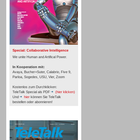
Inbound
Special: Collaborative Intelligence
We unite Human and Artifical Power.
In Kooperation mit:
Avaya, Bucher+Suter, Calabrio, Five 9,
Parloa, Sogedes, USU, Vier, Zoom
Kostenlos zum Durchklicken:
TeleTalk Special als PDF
(hier klicken)
Und
hier
können Sie TeleTalk
bestellen oder abonnieren!
TeleTalk Archiv
Inbound