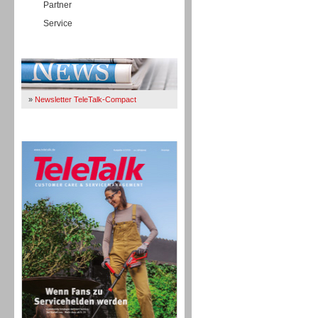
Partner
Service
Immer Up-To-Date
»
Newsletter TeleTalk-Compact
TeleTalk 04/26