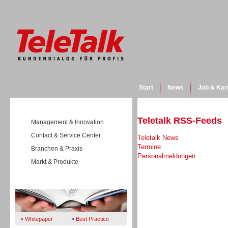
Start
News
Job & Kar
Teletalk RSS-Feeds
Management & Innovation
Contact & Service Center
Teletalk News
Termine
Branchen & Praxis
Personalmeldungen
Markt & Produkte
Wissen
»
Whitepaper
»
Best Practice