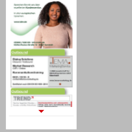
Outbound
Outbound
Sprachdialogsysteme u. Ki/
Sprachassistenten