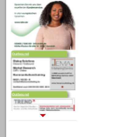
Outbound
Outbound
Sprachdialogsysteme u. Ki/
Sprachassistenten