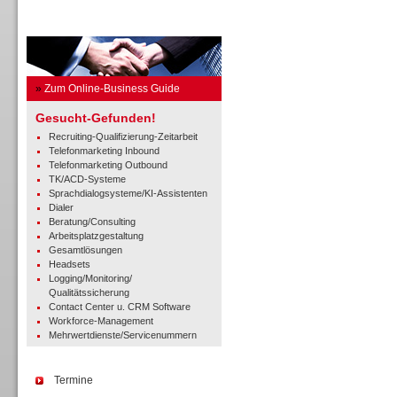
Business Guide
»
Zum Online-Business Guide
Gesucht-Gefunden!
Recruiting-Qualifizierung-Zeitarbeit
Telefonmarketing Inbound
Telefonmarketing Outbound
TK/ACD-Systeme
Sprachdialogsysteme/KI-Assistenten
Dialer
Beratung/Consulting
Arbeitsplatzgestaltung
Gesamtlösungen
Headsets
Logging/Monitoring/
Qualitätssicherung
Contact Center u. CRM Software
Workforce-Management
Mehrwertdienste/Servicenummern
Termine