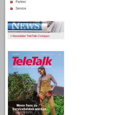
Partner
Service
Immer Up-To-Date
»
Newsletter TeleTalk-Compact
TeleTalk 04/26