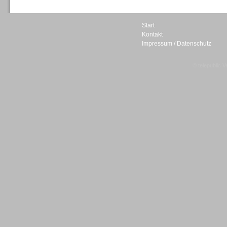
Start
Kontakt
Impressum / Datenschutz
Sprachdialogsysteme u. Ki/
Sprachassistenten
© telepublic V
Sprachdialogsysteme u. Ki/
Sprachassistenten