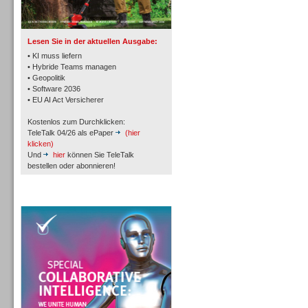
TK- und ACD-Systeme
Lesen Sie in der aktuellen Ausgabe:
• KI muss liefern
• Hybride Teams managen
• Geopolitik
• Software 2036
Workforce-Management
• EU AI Act Versicherer
Kostenlos zum Durchklicken:
TeleTalk 04/26 als ePaper
(hier
klicken)
Und
hier
können Sie TeleTalk
bestellen oder abonnieren!
Personal
TeleTalk Special
Personal