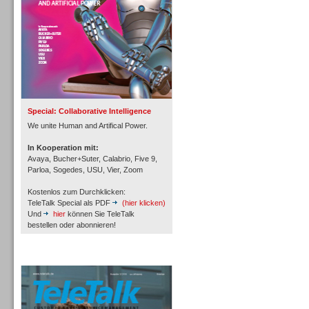
Inbound
Special: Collaborative Intelligence
We unite Human and Artifical Power.
In Kooperation mit:
Avaya, Bucher+Suter, Calabrio, Five 9,
Parloa, Sogedes, USU, Vier, Zoom
Kostenlos zum Durchklicken:
TeleTalk Special als PDF
(hier klicken)
Und
hier
können Sie TeleTalk
bestellen oder abonnieren!
TeleTalk Archiv
Inbound