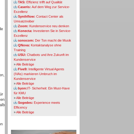
TAS:
Effizienz trifft auf Qualität
Caseris:
Auf dem Weg zur Service-
Exzellenz
Synthflow:
Contact Center als
Umsatztreiber
Zoom:
Kundenservice neu denken
de
Konecta:
Investieren Sie in Service-
Exzellenz
sonocom:
Der Ton macht die Musik
QNova:
Kontaktanalyse ohne
Training
USU:
Chatbots und ihre Zukunft im
Kundenservice
»
Alle Beiträge
Five9:
Intelligente Virtual Agents
(IVAs) markieren Umbruch im
en,
Kundenservice
»
Alle Beiträge
byon:
IT- Sicherheit: Ein Must-Have
für KMU
ür
»
Alle Beiträge
len
Sogedes:
Experience meets
alb
Efficency
»
Alle Beiträge
en
Themen-Specials