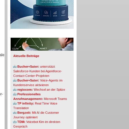
Info-Board
,
ale
Aktuelle Beiträge
Bucher+Suter:
unterstützt
Salesforce-Kunden bei Agentforce-
Contact-Center-Projekten
Bucher+Suter:
Voice-Agents im
Kundenservice aktivieren
regiocom:
Wechsel an der Spitze
r-
Professionelles
Anrufmanagement:
Microsoft Teams
TP infinity:
Real Time Voice
Translation
Bergzeit:
Mit AI die Customer
Journey optimiert
TDM:
Voicebot Kim im direkten
Gespräch