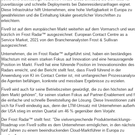
zuverlässige und schnelle Deployments bei Datenresidenzanfragen eignet.
Diese Infrastruktur hilft Unternehmen, eine hohe Verfügbarkeit in Europa zu
gewährleisten und die Einhaltung lokaler gesetzlicher Vorschriften zu
erleichtern.
Five9 ist auf dem europäischen Markt weiterhin auf dem Vormarsch und wur
kürzlich im Frost Radar™ ausgezeichnet: European Contact Centre as a
Service Market, 2021 von den Branchenanalysten Frost & Sullivan
ausgezeichnet.
Unternehmen, die im Frost Radar™ aufgeführt sind, haben ein beständiges
Wachstum mit einem starken Fokus auf Innovation und eine herausragende
Position im Markt. Five9 hat eine führende Position im Innovationsindex des
Radars erreicht, und der Bericht stellt fest, dass Five9 führend in der
Anwendung von KI im Contact Center ist, mit umfangreichen Prozessanalys
die Agenten befähigen, konkrete und messbare Ergebnisse zu erzielen.
Five9 wird auch für seine Betriebszeiten gewürdigt, die zu den höchsten auf
dem Markt gehören", für seinen starken Fokus auf Partner-Enablement und f
die einfache und schnelle Bereitstellung der Lösung. Diese Investitionen zah
sich für Five9 eindeutig aus, denn der LTM-Umsatz mit Unternehmen außerh
der USA stieg im ersten Quartal um 46 % gegenüber dem Vorjahr.
Der Frost Radar™ stellt fest: "Die vielversprechende Produktentwicklungs-
Roadmap von Five9 sollte es dem Unternehmen ermöglichen, in den nächst
fünf Jahren zu einem beeindruckenden Cloud-Marktführer in Europa zu