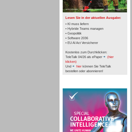
TK- und ACD-Systeme
Lesen Sie in der aktuellen Ausgabe:
• KI muss liefern
• Hybride Teams managen
• Geopolitik
• Software 2036
Workforce-Management
• EU AI Act Versicherer
Kostenlos zum Durchklicken:
TeleTalk 04/26 als ePaper
(hier
klicken)
Und
hier
können Sie TeleTalk
bestellen oder abonnieren!
Personal
TeleTalk Special
Personal