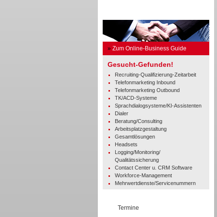
Business Guide
»
Zum Online-Business Guide
Gesucht-Gefunden!
Recruiting-Qualifizierung-Zeitarbeit
Telefonmarketing Inbound
Telefonmarketing Outbound
TK/ACD-Systeme
Sprachdialogsysteme/KI-Assistenten
Dialer
Beratung/Consulting
Arbeitsplatzgestaltung
Gesamtlösungen
Headsets
Logging/Monitoring/
Qualitätssicherung
Contact Center u. CRM Software
Workforce-Management
Mehrwertdienste/Servicenummern
Termine