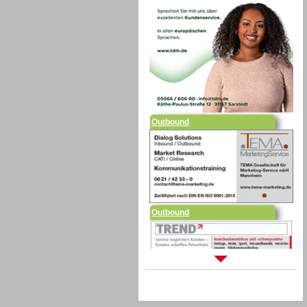
Outbound
Outbound
Sprachdialogsysteme u. Ki/
Sprachassistenten