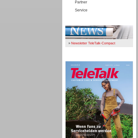
Partner
Service
Immer Up-To-Date
»
Newsletter TeleTalk-Compact
TeleTalk 04/26