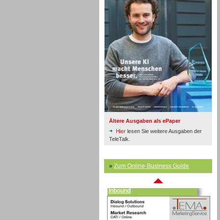
Inbound
Ältere Ausgaben als ePaper
Hier
lesen Sie weitere Ausgaben der
TeleTalk.
»
Zum Online-Business Guide
Inbound