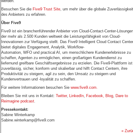
werden."
Besuchen Sie die
Five9 Trust Site
, um mehr über die globale Zuverlässigkei
des Anbieters zu erfahren.
Über Five9
Five9 ist ein branchenführender Anbieter von Cloud-Contact-Center-Lösungen
der mehr als 2.500 Kunden weltweit die Leistungsfähigkeit von Cloud-
Innovationen zur Verfügung stellt. Das Five9 Intelligent Cloud Contact Cente
bietet digitales Engagement, Analytik, Workflow-
Automation, WFO und practical AI, um menschlichere Kundenerlebnisse zu
schaffen, Agenten zu ermöglichen, einen großartigen Kundendienst zu
liefernund greifbare Geschäftsergebnisse zu erzielen. Die Five9-Plattform ist
zuverlässig, sicher, konform und skalierbar und hilft Contact Centern, ihre
Produktivität zu steigern, agil zu sein, den Umsatz zu steigern und
Kundenvertrauen und -loyalität zu schaffen.
Für weitere Informationen besuchen Sie
www.five9.com.
Bleiben Sie mit uns in Kontakt:
Twitter
,
LinkedIn
,
Facebook,
Blog
,
Dare to
Reimagine podcast
.
Pressekontakt:
Sabine Winterkamp
Sabine.winterkamp@five9.com
« Zurü