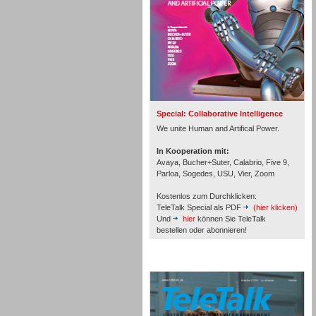
Inbound
Special: Collaborative Intelligence
We unite Human and Artifical Power.
In Kooperation mit:
Avaya, Bucher+Suter, Calabrio, Five 9,
Parloa, Sogedes, USU, Vier, Zoom
Kostenlos zum Durchklicken:
TeleTalk Special als PDF
(hier klicken)
Und
hier
können Sie TeleTalk
bestellen oder abonnieren!
Inbound
TeleTalk Archiv