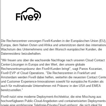
Die Rechenzentren versorgen Five9-Kunden in der Europäischen Union (EU)
Europa, dem Nahen Osten und Afrika und unterstützen damit das internation
Wachstum des Unternehmens und den Wunsch europäischer Kunden, die
Datenresidenz beizubehalten.
"Wir freuen uns über die wachsende Nachfrage nach unseren Cloud Contact
Center-Lösungen in Europa und den Wert, den unsere globale
Rechenzentrumspräsenz den Five9-Kunden bringt", sagt Panos Kozanian,
Five9 EVP of Cloud Operations. "Die Rechenzentren in Frankfurt und
Amsterdam werden Five9 dabei helfen, weiterhin die neuesten Contact Cente
und Customer Experience-Innovationen sowohl für europäische Kunden als
auch für multinationale Unternehmen mit Präsenz in den USA und EMEA
bereitzustellen."
Five9 nutzt eine moderne Deployment-Architektur, die eine Mischung aus
hochverfügbaren Public-Cloud-Angeboten und containerisierten Deployments
sowie eine erstklassige Telefonie-Private-Cloud umfasst, die sich ideal für