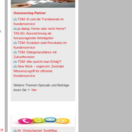
t
Outsourcing-Partner
TDM: KI und die Trendwende im
Kundenservice
ja-dialog: Home oder nicht Home?
,
TAS AG: Auszeichnung als
herausragender Arbeitgeber
r
TDM: Evolution statt Revolution im
Kundenservice
TDM: Dialogmanufaktur mit
Zukunftsvision
TDM: Wie spricht man Erfolg?!
New Work – regiocom: Zentraler
Wissenszugriff für effziente
Kundenservice
Weitere Themen-Specials und Beiträge
lesen Sie
hier
Fachbeiträge & Cases
ck
KI- Omnichannel: Synthflow