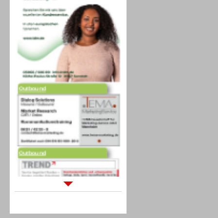
Outbound
Outbound
Sprachdialogsysteme u. Ki/
Sprachassistenten