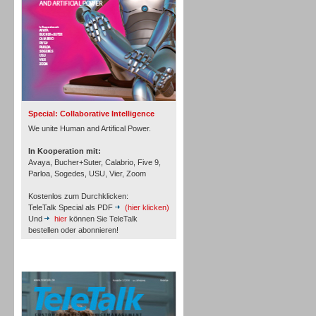
Inbound
Special: Collaborative Intelligence
We unite Human and Artifical Power.
In Kooperation mit:
Avaya, Bucher+Suter, Calabrio, Five 9,
Parloa, Sogedes, USU, Vier, Zoom
Kostenlos zum Durchklicken:
TeleTalk Special als PDF
(hier klicken)
Und
hier
können Sie TeleTalk
bestellen oder abonnieren!
TeleTalk Archiv
Inbound