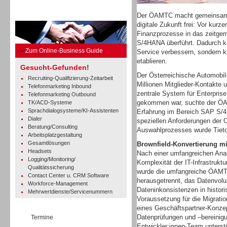
Business Guide
Der ÖAMTC macht gemeinsam mi
digitale Zukunft frei: Vor ku
Finanzprozesse in das zeitg
S/4HANA überführt. Dadurch ka
»
Zum Online-Business Guide
Service verbessern, sondern k
etablieren.
Gesucht-Gefunden!
Der Österreichische Automobil-
Recruiting-Qualifizierung-Zeitarbeit
Millionen Mitglieder-Kontakte
Telefonmarketing Inbound
zentrale System für Enterpris
Telefonmarketing Outbound
gekommen war, suchte der ÖA
TK/ACD-Systeme
Sprachdialogsysteme/KI-Assistenten
Erfahrung im Bereich SAP S/4
Dialer
speziellen Anforderungen der 
Beratung/Consulting
Auswahlprozesses wurde Tietoe
Arbeitsplatzgestaltung
Gesamtlösungen
Brownfield-Konvertierung m
Headsets
Nach einer umfangreichen Analy
Logging/Monitoring/
Komplexität der IT-Infrastrukt
Qualitätssicherung
wurde die umfangreiche ÖAMT
Contact Center u. CRM Software
herausgetrennt, das Datenvolu
Workforce-Management
Dateninkonsistenzen in histori
Mehrwertdienste/Servicenummern
Voraussetzung für die Migrat
eines Geschäftspartner-Konzep
Datenprüfungen und –bereinig
Termine
Entwickler:innen-Team unterstü