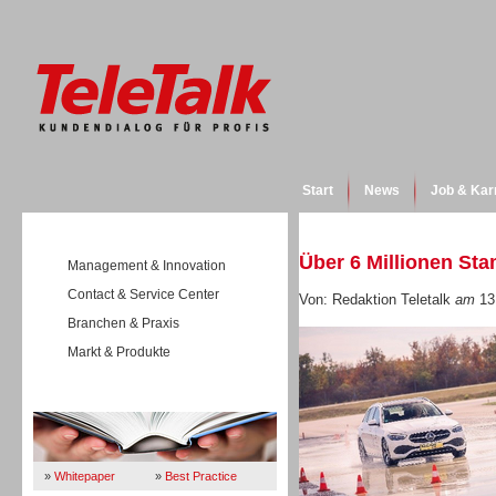
Start
News
Job & Kar
Über 6 Millionen St
Management & Innovation
Contact & Service Center
Von: Redaktion Teletalk
am
13
Branchen & Praxis
Markt & Produkte
Wissen
»
Whitepaper
»
Best Practice