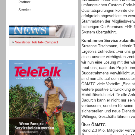
Partner
umfangreichen Custom Code-Ko
Service
Qualitätsprüfungen konnte die
erfolgreich abgeschlossen wer
Stammdaten der Mitgliedsverw
Immer Up-To-Date
bisherigen On Premises-ERP
System übergeführt.
Kund:innen-Service zukunftsf
»
Newsletter TeleTalk-Compact
Susanne Tischmann, Leiterin 
Ergebnis zufrieden: „Für uns 
TeleTalk 04/26
eines unserer wichtigsten ze
wir nun eine Lösung mit der wir
freut uns, dass das Projekt in
Budgetrahmens verwirklicht w
sind nun alle auf dem neueste
ÖAMTC viele Vorteile: „Eine st
weitere positive Entwicklun
Mobilitätsclub jetzt für alle An
Dadurch kann er nicht nur sein
verbessern, sondern für seine 
sicherstellen und neue Dienstle
Wilfinger, Geschäftsführerin 
Über ÖAMTC
Rund 2,3 Mio. Mitglieder vert