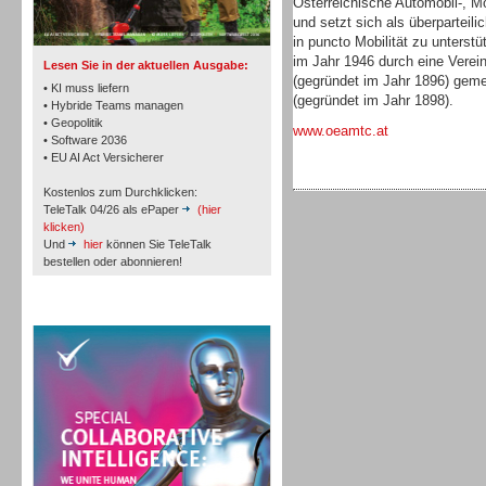
Österreichische Automobil-, Mo
TK- und ACD-Systeme
und setzt sich als überparteil
in puncto Mobilität zu unterstü
im Jahr 1946 durch eine Verei
Lesen Sie in der aktuellen Ausgabe:
(gegründet im Jahr 1896) gem
• KI muss liefern
(gegründet im Jahr 1898).
• Hybride Teams managen
• Geopolitik
www.oeamtc.at
• Software 2036
Workforce-Management
• EU AI Act Versicherer
Kostenlos zum Durchklicken:
TeleTalk 04/26 als ePaper
(hier
klicken)
Und
hier
können Sie TeleTalk
bestellen oder abonnieren!
Personal
TeleTalk Special
Personal