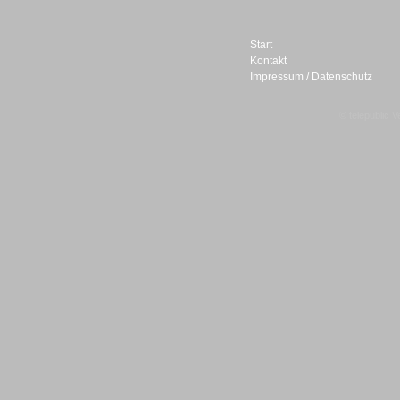
Start
Kontakt
Impressum / Datenschutz
Sprachdialogsysteme u. Ki/
Sprachassistenten
© telepublic V
Sprachdialogsysteme u. Ki/
Sprachassistenten