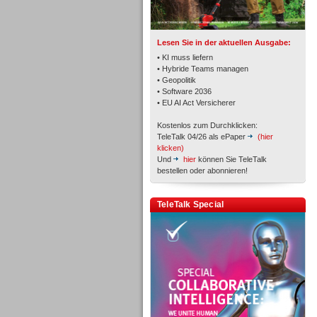
Lesen Sie in der aktuellen Ausgabe:
• KI muss liefern
• Hybride Teams managen
• Geopolitik
Workforce-Management
• Software 2036
• EU AI Act Versicherer
Kostenlos zum Durchklicken:
TeleTalk 04/26 als ePaper
(hier
klicken)
Und
hier
können Sie TeleTalk
bestellen oder abonnieren!
Personal
TeleTalk Special
Personal