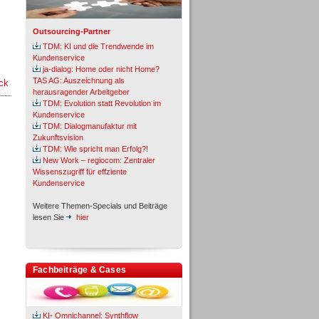
Outsourcing-Partner
TDM: KI und die Trendwende im
Kundenservice
ja-dialog: Home oder nicht Home?
TAS AG: Auszeichnung als
ck
herausragender Arbeitgeber
TDM: Evolution statt Revolution im
Kundenservice
TDM: Dialogmanufaktur mit
Zukunftsvision
TDM: Wie spricht man Erfolg?!
New Work – regiocom: Zentraler
Wissenszugriff für effziente
Kundenservice
Weitere Themen-Specials und Beiträge
lesen Sie
hier
Fachbeiträge & Cases
KI- Omnichannel: Synthflow