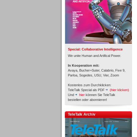
Inbound
Special: Collaborative Intelligence
We unite Human and Artifical Power.
In Kooperation mit:
Avaya, Bucher+Suter, Calabrio, Five 9,
Parloa, Sogedes, USU, Vier, Zoom
Kostenlos zum Durchklicken:
TeleTalk Special als PDF
(hier klicken)
Und
hier
können Sie TeleTalk
bestellen oder abonnieren!
Inbound
TeleTalk Archiv