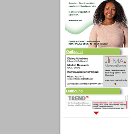
Outbound
Outbound
Sprachdialogsysteme u. Ki/
Sprachassistenten