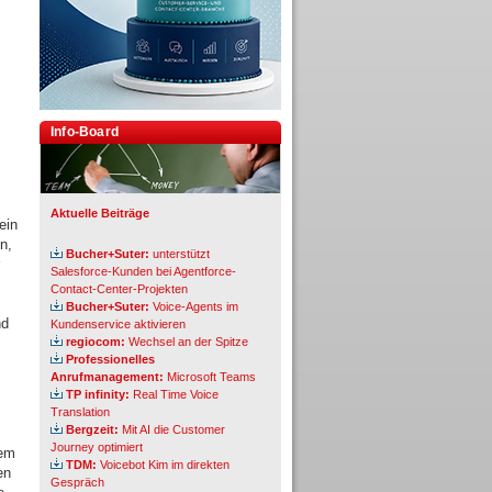
Info-Board
Aktuelle Beiträge
ein
n,
Bucher+Suter:
unterstützt
Salesforce-Kunden bei Agentforce-
Contact-Center-Projekten
Bucher+Suter:
Voice-Agents im
nd
Kundenservice aktivieren
regiocom:
Wechsel an der Spitze
Professionelles
Anrufmanagement:
Microsoft Teams
TP infinity:
Real Time Voice
Translation
Bergzeit:
Mit AI die Customer
Journey optimiert
dem
TDM:
Voicebot Kim im direkten
en
Gespräch