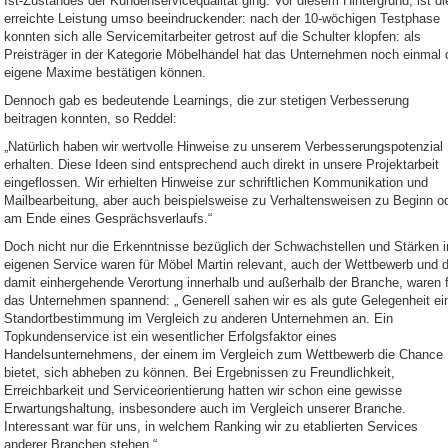
Ist-Zustandes der Kundenservicequalität ging. Vor diesem Hintergrund, ist di
erreichte Leistung umso beeindruckender: nach der 10-wöchigen Testphase
konnten sich alle Servicemitarbeiter getrost auf die Schulter klopfen: als
Preisträger in der Kategorie Möbelhandel hat das Unternehmen noch einmal 
eigene Maxime bestätigen können.
Dennoch gab es bedeutende Learnings, die zur stetigen Verbesserung
beitragen konnten, so Reddel:
„Natürlich haben wir wertvolle Hinweise zu unserem Verbesserungspotenzial
erhalten. Diese Ideen sind entsprechend auch direkt in unsere Projektarbeit
eingeflossen. Wir erhielten Hinweise zur schriftlichen Kommunikation und
Mailbearbeitung, aber auch beispielsweise zu Verhaltensweisen zu Beginn o
am Ende eines Gesprächsverlaufs.“
Doch nicht nur die Erkenntnisse bezüglich der Schwachstellen und Stärken 
eigenen Service waren für Möbel Martin relevant, auch der Wettbewerb und d
damit einhergehende Verortung innerhalb und außerhalb der Branche, waren f
das Unternehmen spannend: „ Generell sahen wir es als gute Gelegenheit ei
Standortbestimmung im Vergleich zu anderen Unternehmen an. Ein
Topkundenservice ist ein wesentlicher Erfolgsfaktor eines
Handelsunternehmens, der einem im Vergleich zum Wettbewerb die Chance
bietet, sich abheben zu können. Bei Ergebnissen zu Freundlichkeit,
Erreichbarkeit und Serviceorientierung hatten wir schon eine gewisse
Erwartungshaltung, insbesondere auch im Vergleich unserer Branche.
Interessant war für uns, in welchem Ranking wir zu etablierten Services
anderer Branchen stehen.“