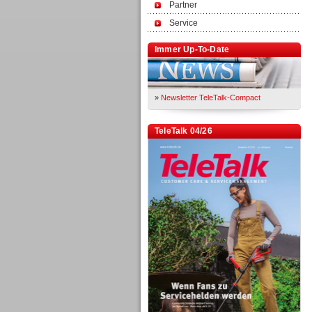
Partner
Service
Immer Up-To-Date
»
Newsletter TeleTalk-Compact
TeleTalk 04/26
TK- und ACD-Systeme