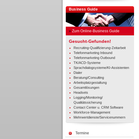
Business Guide
»
Zum Online-Business Guide
Gesucht-Gefunden!
Recruiting-Qualifizierung-Zeitarbeit
Telefonmarketing Inbound
Telefonmarketing Outbound
TK/ACD-Systeme
Sprachdialogsysteme/KI-Assistenten
Dialer
Beratung/Consulting
Arbeitsplatzgestaltung
Gesamtlösungen
Headsets
Logging/Monitoring/
Qualitätssicherung
Contact Center u. CRM Software
Workforce-Management
Mehrwertdienste/Servicenummern
Termine