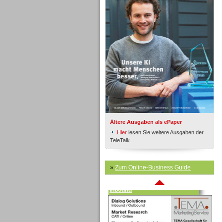
Inbound
Ältere Ausgaben als ePaper
Hier
lesen Sie weitere Ausgaben der
TeleTalk.
»
Zum Online-Business Guide
Inbound