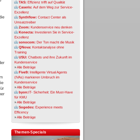
e
TAS:
Effizienz trifft auf Qualität
Caseris:
Auf dem Weg zur Service-
Exzellenz
die
Synthflow:
Contact Center als
Umsatztreiber
Zoom:
Kundenservice neu denken
Konecta:
Investieren Sie in Service-
Exzellenz
sonocom:
Der Ton macht die Musik
QNova:
Kontaktanalyse ohne
Training
USU:
Chatbots und ihre Zukunft im
der
Kundenservice
»
Alle Beiträge
Five9:
Intelligente Virtual Agents
im
(IVAs) markieren Umbruch im
ie
Kundenservice
»
Alle Beiträge
ür
byon:
IT- Sicherheit: Ein Must-Have
ner
für KMU
»
Alle Beiträge
Sogedes:
Experience meets
Efficency
»
Alle Beiträge
Themen-Specials