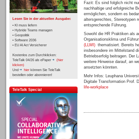
TK- und ACD-Systeme
Fazit: Es sind folglich nicht 
nachhaltige und erfolgreiche
ermöglichen, sondern es beda
Lesen Sie in der aktuellen Ausgabe:
altersgerechtes, Stereotypen
entsprechende Führung.
• KI muss liefern
• Hybride Teams managen
Sowohl die HR Praktiken als 
• Geopolitik
Organisationsklima und Führu
• Software 2036
Workforce-Management
(LLWI)
thematisiert. Bereits he
• EU AI Act Versicherer
insbesondere im Mittelstand d
Kostenlos zum Durchklicken:
Betriebserfolg beitragen. Der 
TeleTalk 04/26 als ePaper
(hier
weitere Hinweise darauf, an we
klicken)
ansetzten könnten.
Und
hier
können Sie TeleTalk
bestellen oder abonnieren!
Mehr Infos: Leuphana Universi
Digitale Transformation Prof. 
Personal
life-workplace
TeleTalk Special
Personal