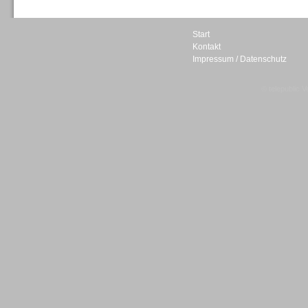
Start
Kontakt
Impressum / Datenschutz
Sprachdialogsysteme u. Ki/
Sprachassistenten
© telepublic V
Sprachdialogsysteme u. Ki/
Sprachassistenten