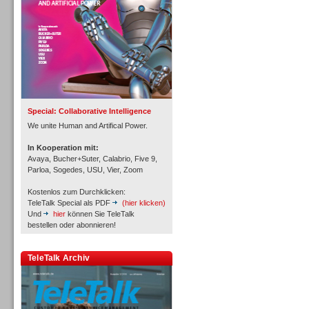
Inbound
Special: Collaborative Intelligence
We unite Human and Artifical Power.
In Kooperation mit:
Avaya, Bucher+Suter, Calabrio, Five 9,
Parloa, Sogedes, USU, Vier, Zoom
Kostenlos zum Durchklicken:
TeleTalk Special als PDF
(hier klicken)
Und
hier
können Sie TeleTalk
bestellen oder abonnieren!
TeleTalk Archiv
Inbound