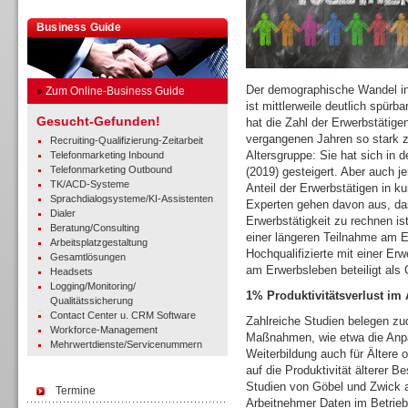
Business Guide
Der demographische Wandel in
»
Zum Online-Business Guide
ist mittlerweile deutlich spü
Gesucht-Gefunden!
hat die Zahl der Erwerbstätigen
vergangenen Jahren so stark 
Recruiting-Qualifizierung-Zeitarbeit
Altersgruppe: Sie hat sich in
Telefonmarketing Inbound
Telefonmarketing Outbound
(2019) gesteigert. Aber auch je
TK/ACD-Systeme
Anteil der Erwerbstätigen in k
Sprachdialogsysteme/KI-Assistenten
Experten gehen davon aus, das
Dialer
Erwerbstätigkeit zu rechnen is
Beratung/Consulting
einer längeren Teilnahme am 
Arbeitsplatzgestaltung
Hochqualifizierte mit einer Er
Gesamtlösungen
am Erwerbsleben beteiligt als G
Headsets
Logging/Monitoring/
1% Produktivitätsverlust im
Qualitätssicherung
Contact Center u. CRM Software
Zahlreiche Studien belegen zud
Workforce-Management
Maßnahmen, wie etwa die Anpa
Mehrwertdienste/Servicenummern
Weiterbildung auch für Ältere 
auf die Produktivität älterer B
Studien von Göbel und Zwick a
Termine
Arbeitnehmer Daten im Betriebs