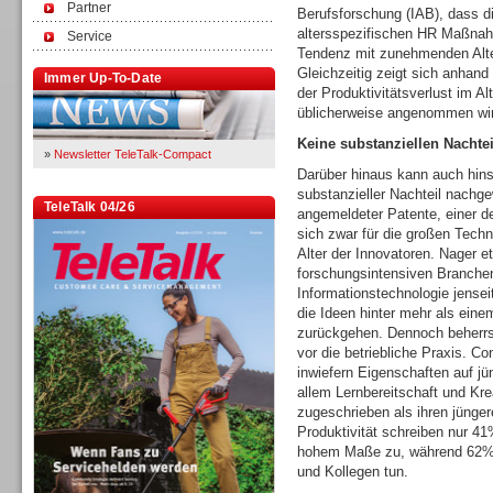
Partner
Berufsforschung (IAB), dass d
altersspezifischen HR Maßnahm
Service
Tendenz mit zunehmenden Alte
Gleichzeitig zeigt sich anhand
Immer Up-To-Date
der Produktivitätsverlust im Al
üblicherweise angenommen wi
Keine substanziellen Nachtei
»
Newsletter TeleTalk-Compact
Darüber hinaus kann auch hinsi
substanzieller Nachteil nach
TeleTalk 04/26
angemeldeter Patente, einer der
sich zwar für die großen Techn
Alter der Innovatoren. Nager et 
forschungsintensiven Branchen
Informationstechnologie jense
die Ideen hinter mehr als einem
zurückgehen. Dennoch beherrs
vor die betriebliche Praxis. Co
inwiefern Eigenschaften auf jü
allem Lernbereitschaft und Krea
zugeschrieben als ihren jünge
Produktivität schreiben nur 4
hohem Maße zu, während 62% d
und Kollegen tun.