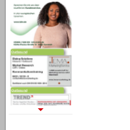
Outbound
Outbound
Sprachdialogsysteme u. Ki/
Sprachassistenten