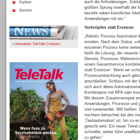
auch die Anforderungen. Zuletz
Partner
größten Sprung innerhalb der 
Service
bezieht neben künstlicher Inte
Anwendungen mit ein.“
Immer Up-To-Date
Verknüpfen statt Ersetzen
„Robotic Process Automation k
erzielen. Nach dem Status ‚voll
»
Newsletter TeleTalk-Compact
einzelnen Prozess keine weite
heißt die Lösung, der neueste 
Dienste, Prozesse, Webservi
TeleTalk 04/26
einem Gesamtservice kombinie
statt Ersetzen‘. Wenn wir scho
Prozessentwicklung auch gleic
anschließen: Schluss mit der 
sich auch ältere Automatisieru
Kombination mit RPA oder küns
Mit diesem Zusammenspiel ersc
Anwendungen, Prozesse und ga
und voneinander. Will heißen:
nüchtern betrachtet bei den m
‚Taskautomation‘ ist, hin zu 
gerecht wird. Ein neuer Trend
schneller, weiter führt unwillkü
zu gehen.“