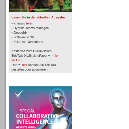
TK- und ACD-Systeme
Lesen Sie in der aktuellen Ausgabe:
• KI muss liefern
• Hybride Teams managen
• Geopolitik
• Software 2036
Workforce-Management
• EU AI Act Versicherer
Kostenlos zum Durchklicken:
TeleTalk 04/26 als ePaper
(hier
klicken)
Und
hier
können Sie TeleTalk
bestellen oder abonnieren!
Personal
TeleTalk Special
Personal