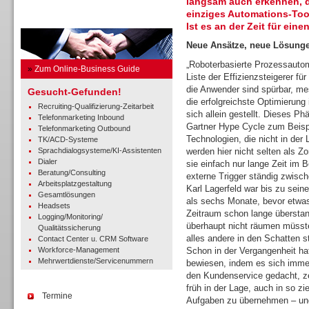
langsam auch erkennen, d
einziges Automations-Tool
Business Guide
Ist es an der Zeit für ein
Neue Ansätze, neue Lösung
„Roboterbasierte Prozessautoma
»
Zum Online-Business Guide
Liste der Effizienzsteigerer für
die Anwender sind spürbar, m
Gesucht-Gefunden!
die erfolgreichste Optimierun
Recruiting-Qualifizierung-Zeitarbeit
sich allein gestellt. Dieses P
Telefonmarketing Inbound
Gartner Hype Cycle zum Beispi
Telefonmarketing Outbound
Technologien, die nicht in der
TK/ACD-Systeme
Sprachdialogsysteme/KI-Assistenten
werden hier nicht selten als Z
Dialer
sie einfach nur lange Zeit im 
Beratung/Consulting
externe Trigger ständig zwisch
Arbeitsplatzgestaltung
Karl Lagerfeld war bis zu sein
Gesamtlösungen
als sechs Monate, bevor etwas
Headsets
Zeitraum schon lange überstan
Logging/Monitoring/
überhaupt nicht räumen müsste
Qualitätssicherung
alles andere in den Schatten s
Contact Center u. CRM Software
Workforce-Management
Schon in der Vergangenheit ha
Mehrwertdienste/Servicenummern
bewiesen, indem es sich immer 
den Kundenservice gedacht, z
früh in der Lage, auch in so zi
Termine
Aufgaben zu übernehmen – und