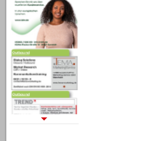
Outbound
Outbound
Sprachdialogsysteme u. Ki/
Sprachassistenten