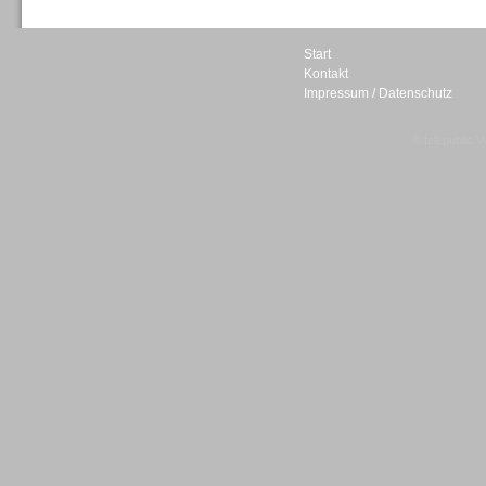
Start
Kontakt
Impressum / Datenschutz
Sprachdialogsysteme u. Ki/
Sprachassistenten
© telepublic V
Sprachdialogsysteme u. Ki/
Sprachassistenten