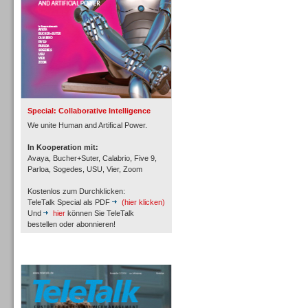
Inbound
Special: Collaborative Intelligence
We unite Human and Artifical Power.
In Kooperation mit:
Avaya, Bucher+Suter, Calabrio, Five 9,
Parloa, Sogedes, USU, Vier, Zoom
Kostenlos zum Durchklicken:
TeleTalk Special als PDF
(hier klicken)
Und
hier
können Sie TeleTalk
bestellen oder abonnieren!
TeleTalk Archiv
Inbound