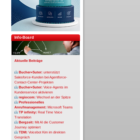
Info-Board
Aktuelle Beiträge
Bucher+Suter:
unterstützt
Salesforce-Kunden bei Agentforce-
Contact-Center-Projekten
Bucher+Suter:
Voice-Agents im
Kundenservice aktivieren
regiocom:
Wechsel an der Spitze
Professionelles
Anrufmanagement:
Microsoft Teams
TP infinity:
Real Time Voice
Translation
Bergzeit:
Mit AI die Customer
Journey optimiert
TDM:
Voicebot Kim im direkten
Gespräch