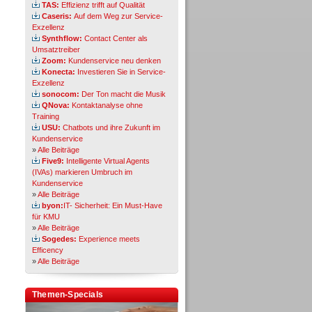
TAS:
Effizienz trifft auf Qualität
Caseris:
Auf dem Weg zur Service-
Exzellenz
Synthflow:
Contact Center als
Umsatztreiber
Zoom:
Kundenservice neu denken
Konecta:
Investieren Sie in Service-
Exzellenz
sonocom:
Der Ton macht die Musik
QNova:
Kontaktanalyse ohne
Training
USU:
Chatbots und ihre Zukunft im
Kundenservice
»
Alle Beiträge
Five9:
Intelligente Virtual Agents
(IVAs) markieren Umbruch im
Kundenservice
»
Alle Beiträge
byon:
IT- Sicherheit: Ein Must-Have
für KMU
»
Alle Beiträge
Sogedes:
Experience meets
Efficency
»
Alle Beiträge
Themen-Specials