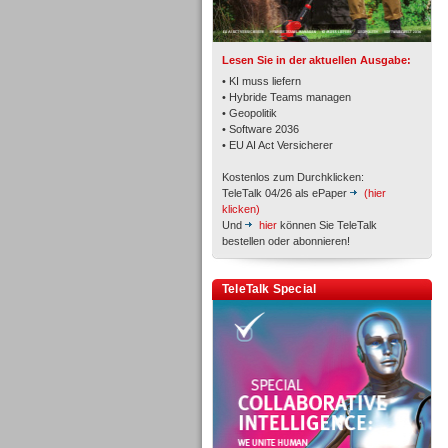
TK- und ACD-Systeme
Lesen Sie in der aktuellen Ausgabe:
• KI muss liefern
• Hybride Teams managen
• Geopolitik
• Software 2036
Workforce-Management
• EU AI Act Versicherer
Kostenlos zum Durchklicken:
TeleTalk 04/26 als ePaper
(hier
klicken)
Und
hier
können Sie TeleTalk
bestellen oder abonnieren!
Personal
TeleTalk Special
Personal