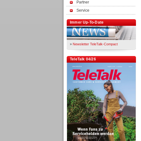
Partner
Service
Immer Up-To-Date
»
Newsletter TeleTalk-Compact
TeleTalk 04/26