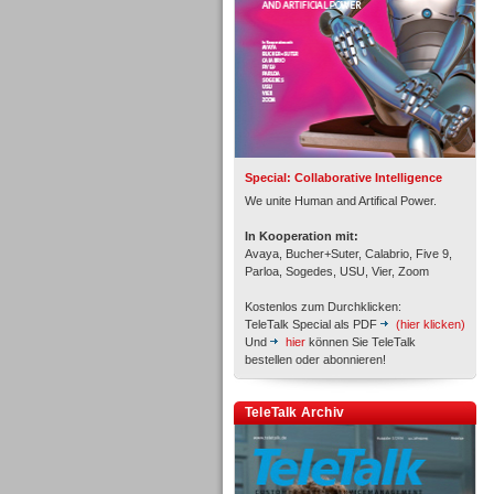
Inbound
Special: Collaborative Intelligence
We unite Human and Artifical Power.
In Kooperation mit:
Avaya, Bucher+Suter, Calabrio, Five 9,
Parloa, Sogedes, USU, Vier, Zoom
Kostenlos zum Durchklicken:
TeleTalk Special als PDF
(hier klicken)
Und
hier
können Sie TeleTalk
bestellen oder abonnieren!
TeleTalk Archiv
Inbound