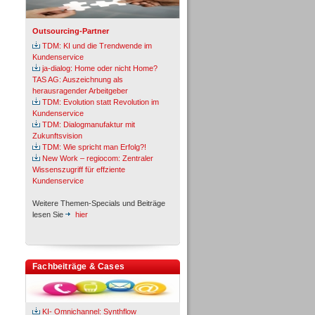
Outsourcing-Partner
TDM: KI und die Trendwende im
Kundenservice
ja-dialog: Home oder nicht Home?
TAS AG: Auszeichnung als
herausragender Arbeitgeber
TDM: Evolution statt Revolution im
Kundenservice
TDM: Dialogmanufaktur mit
Zukunftsvision
TDM: Wie spricht man Erfolg?!
New Work – regiocom: Zentraler
Wissenszugriff für effziente
Kundenservice
Weitere Themen-Specials und Beiträge
lesen Sie
hier
Fachbeiträge & Cases
KI- Omnichannel: Synthflow