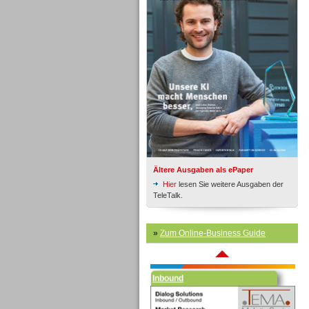
Inbound
Ältere Ausgaben als ePaper
Hier
lesen Sie weitere Ausgaben der
TeleTalk.
»
Zum Online-Business Guide
Inbound