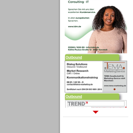
Outbound
Outbound
Sprachdialogsysteme u. Ki/
Sprachassistenten