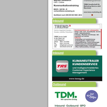
Inbound
Inbound
Outbound