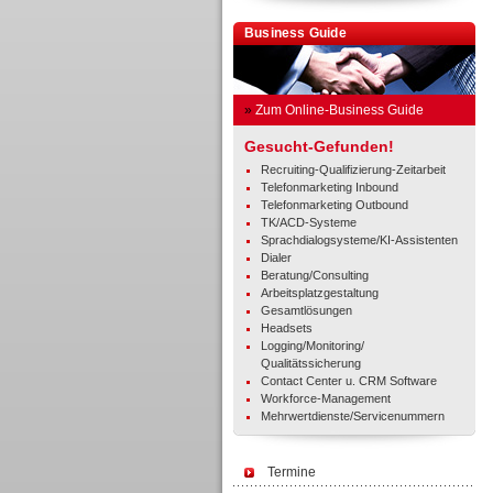
Business Guide
»
Zum Online-Business Guide
Gesucht-Gefunden!
Recruiting-Qualifizierung-Zeitarbeit
Telefonmarketing Inbound
Telefonmarketing Outbound
TK/ACD-Systeme
Sprachdialogsysteme/KI-Assistenten
Dialer
Beratung/Consulting
Arbeitsplatzgestaltung
Gesamtlösungen
Headsets
Logging/Monitoring/
Qualitätssicherung
Contact Center u. CRM Software
Workforce-Management
Mehrwertdienste/Servicenummern
Termine