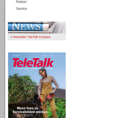
Partner
Service
Immer Up-To-Date
»
Newsletter TeleTalk-Compact
TeleTalk 04/26