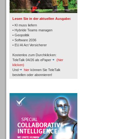
TK- und ACD-Systeme
Lesen Sie in der aktuellen Ausgabe:
• KI muss liefern
• Hybride Teams managen
• Geopolitik
• Software 2036
Workforce-Management
• EU AI Act Versicherer
Kostenlos zum Durchklicken:
TeleTalk 04/26 als ePaper
(hier
klicken)
Und
hier
können Sie TeleTalk
bestellen oder abonnieren!
Personal
TeleTalk Special
Personal