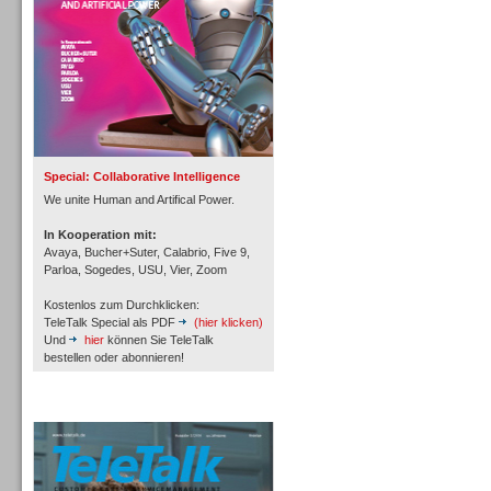
Inbound
Special: Collaborative Intelligence
We unite Human and Artifical Power.
In Kooperation mit:
Avaya, Bucher+Suter, Calabrio, Five 9,
Parloa, Sogedes, USU, Vier, Zoom
Kostenlos zum Durchklicken:
TeleTalk Special als PDF
(hier klicken)
Und
hier
können Sie TeleTalk
bestellen oder abonnieren!
TeleTalk Archiv
Inbound