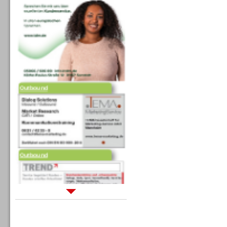
Outbound
Outbound
Sprachdialogsysteme u. Ki/
Sprachassistenten