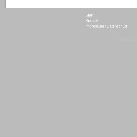
Start
Kontakt
Impressum / Datenschutz
Sprachdialogsysteme u. Ki/
Sprachassistenten
© telepublic V
Sprachdialogsysteme u. Ki/
Sprachassistenten