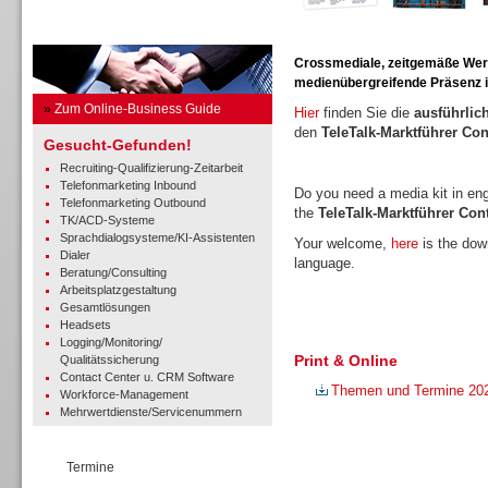
Business Guide
Crossmediale, zeitgemäße Werbe
medienübergreifende Präsenz in
»
Zum Online-Business Guide
Hier
finden Sie die
ausführlic
den
TeleTalk-Marktführer Co
Gesucht-Gefunden!
Recruiting-Qualifizierung-Zeitarbeit
Telefonmarketing Inbound
Do you need a media kit in en
Telefonmarketing Outbound
the
TeleTalk-Marktführer Co
TK/ACD-Systeme
Sprachdialogsysteme/KI-Assistenten
Your welcome,
here
is the down
Dialer
language.
Beratung/Consulting
Arbeitsplatzgestaltung
Gesamtlösungen
Headsets
Logging/Monitoring/
Print & Online
Qualitätssicherung
Contact Center u. CRM Software
Themen und Termine 20
Workforce-Management
Mehrwertdienste/Servicenummern
Termine