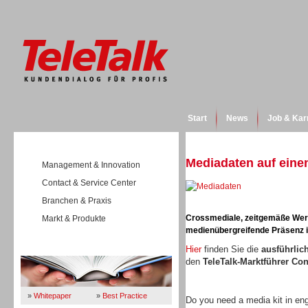
Start
News
Job & Kar
Mediadaten auf einen
Management & Innovation
Contact & Service Center
Branchen & Praxis
Crossmediale, zeitgemäße Werbe
Markt & Produkte
medienübergreifende Präsenz in
Wissen
Hier
finden Sie die
ausführlic
den
TeleTalk-Marktführer Co
»
Whitepaper
»
Best Practice
Do you need a media kit in en