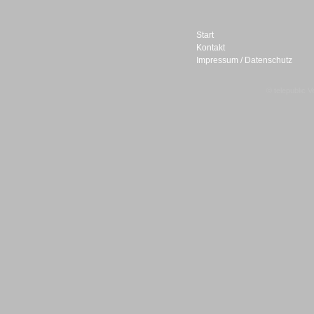
Start
Kontakt
Impressum / Datenschutz
Sprachdialogsysteme u. Ki/
Sprachassistenten
© telepublic V
Sprachdialogsysteme u. Ki/
Sprachassistenten