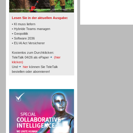
TK- und ACD-Systeme
Lesen Sie in der aktuellen Ausgabe:
• KI muss liefern
• Hybride Teams managen
• Geopolitik
• Software 2036
Workforce-Management
• EU AI Act Versicherer
Kostenlos zum Durchklicken:
TeleTalk 04/26 als ePaper
(hier
klicken)
Und
hier
können Sie TeleTalk
bestellen oder abonnieren!
Personal
TeleTalk Special
Personal