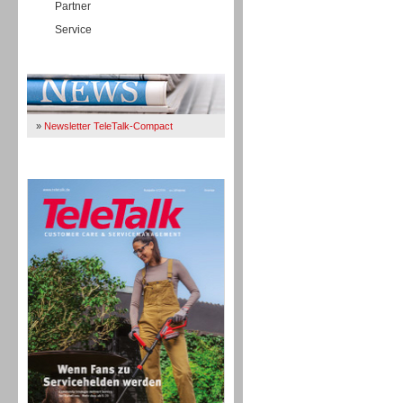
Partner
Service
Immer Up-To-Date
»
Newsletter TeleTalk-Compact
TeleTalk 04/26