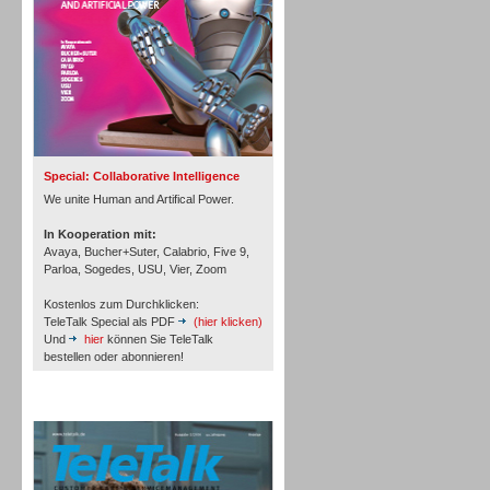
Inbound
Special: Collaborative Intelligence
We unite Human and Artifical Power.
In Kooperation mit:
Avaya, Bucher+Suter, Calabrio, Five 9,
Parloa, Sogedes, USU, Vier, Zoom
Kostenlos zum Durchklicken:
TeleTalk Special als PDF
(hier klicken)
Und
hier
können Sie TeleTalk
bestellen oder abonnieren!
TeleTalk Archiv
Inbound