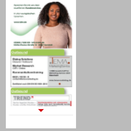
Outbound
Outbound
Sprachdialogsysteme u. Ki/
Sprachassistenten