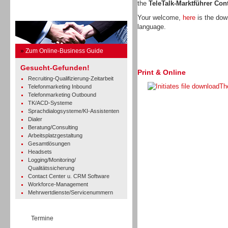
the
TeleTalk-Marktführer Co
Business Guide
Your welcome,
here
is the down
language.
»
Zum Online-Business Guide
Gesucht-Gefunden!
Print & Online
Recruiting-Qualifizierung-Zeitarbeit
Th
Telefonmarketing Inbound
Telefonmarketing Outbound
TK/ACD-Systeme
Sprachdialogsysteme/KI-Assistenten
Dialer
Beratung/Consulting
Arbeitsplatzgestaltung
Gesamtlösungen
Headsets
Logging/Monitoring/
Qualitätssicherung
Contact Center u. CRM Software
Workforce-Management
Mehrwertdienste/Servicenummern
Termine