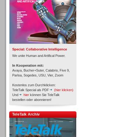
Inbound
Special: Collaborative Intelligence
We unite Human and Artifical Power.
In Kooperation mit:
Avaya, Bucher+Suter, Calabrio, Five 9,
Parloa, Sogedes, USU, Vier, Zoom
Kostenlos zum Durchklicken:
TeleTalk Special als PDF
(hier klicken)
Und
hier
können Sie TeleTalk
bestellen oder abonnieren!
TeleTalk Archiv
Inbound