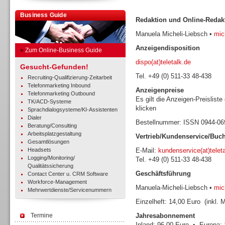
Business Guide
Redaktion und Online-Redak
Manuela Micheli-Liebsch •
mich
Anzeigendisposition
»
Zum Online-Business Guide
dispo(at)teletalk.de
Gesucht-Gefunden!
Tel. +49 (0) 511-33 48-438
Recruiting-Qualifizierung-Zeitarbeit
Telefonmarketing Inbound
Anzeigenpreise
Telefonmarketing Outbound
Es gilt die Anzeigen-Preisliste
TK/ACD-Systeme
klicken
Sprachdialogsysteme/KI-Assistenten
Dialer
Bestellnummer: ISSN 0944-0
Beratung/Consulting
Arbeitsplatzgestaltung
Vertrieb/Kundenservice/Buc
Gesamtlösungen
Headsets
E-Mail:
kundenservice(at)telet
Logging/Monitoring/
Tel. +49 (0) 511-33 48-438
Qualitätssicherung
Geschäftsführung
Contact Center u. CRM Software
Workforce-Management
Manuela-Micheli-Liebsch •
mich
Mehrwertdienste/Servicenummern
Einzelheft: 14,00 Euro (inkl. 
Termine
Jahresabonnement
Inland: 96,00 Euro • Europa: