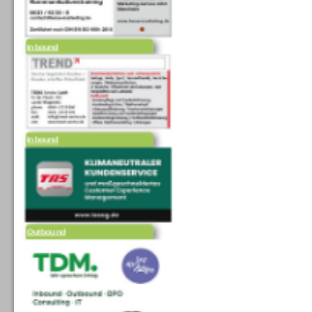
Inbound
Inbound
Outbound