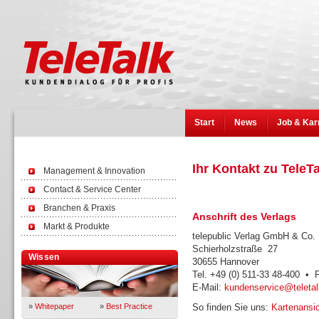
Start
News
Job & Kar
Ihr Kontakt zu TeleT
Management & Innovation
Contact & Service Center
Branchen & Praxis
Anschrift des Verlags
Markt & Produkte
telepublic Verlag GmbH & Co
Schierholzstraße 27
Wissen
30655 Hannover
Tel. +49 (0) 511-33 48-400 • 
E-Mail:
kundenservice@teletal
»
Whitepaper
»
Best Practice
So finden Sie uns:
Kartenansic