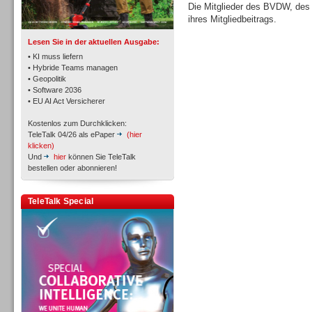
TK- und ACD-Systeme
Die Mitglieder des BVDW, de
ihres Mitgliedbeitrags.
Lesen Sie in der aktuellen Ausgabe:
• KI muss liefern
• Hybride Teams managen
• Geopolitik
• Software 2036
Workforce-Management
• EU AI Act Versicherer
Kostenlos zum Durchklicken:
TeleTalk 04/26 als ePaper
(hier
klicken)
Und
hier
können Sie TeleTalk
bestellen oder abonnieren!
Personal
TeleTalk Special
Personal