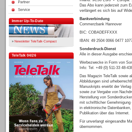
Partner
Das Abo kann jederzeit zum E
Service
verlängert es sich bis auf Wide
Bankverbindung
Immer Up-To-Date
Commerzbank Hannover
BIC: COBADEFFXXX
IBAN: 49 2504 0066 0477 107
»
Newsletter TeleTalk-Compact
Sonderdruck-Dienst
Alle in dieser Ausgabe erschi
TeleTalk 04/26
Werbezwecke in Form von Sond
Info: Tel. +49 (0) 511-33 48-4
Das Magazin TeleTalk sowie al
Abbildungen sind urheberrecht
Manuskripts erwirbt der Verlag
sowie zur Vergabe von Nachdru
Herstellung von Sonderdrucke
mit schriftlicher Genehmigung 
in elektronische Datenbanken
Publikation über das Internet.
Für unverlangt eingesandte Ma
übernommen.