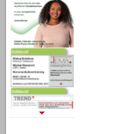
Outbound
Outbound
Sprachdialogsysteme u. Ki/
Sprachassistenten