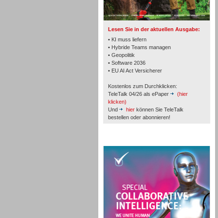
Lesen Sie in der aktuellen Ausgabe:
• KI muss liefern
• Hybride Teams managen
• Geopolitik
• Software 2036
Workforce-Management
• EU AI Act Versicherer
Kostenlos zum Durchklicken:
TeleTalk 04/26 als ePaper
(hier
klicken)
Und
hier
können Sie TeleTalk
bestellen oder abonnieren!
Personal
TeleTalk Special
Personal