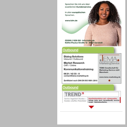
Outbound
Outbound
Sprachdialogsysteme u. Ki/
Sprachassistenten