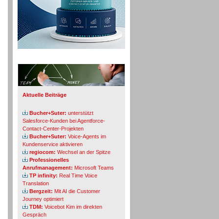
Info-Board
Aktuelle Beiträge
Bucher+Suter:
unterstützt
Salesforce-Kunden bei Agentforce-
Contact-Center-Projekten
Bucher+Suter:
Voice-Agents im
Kundenservice aktivieren
regiocom:
Wechsel an der Spitze
Professionelles
Anrufmanagement:
Microsoft Teams
TP infinity:
Real Time Voice
Translation
Bergzeit:
Mit AI die Customer
Journey optimiert
TDM:
Voicebot Kim im direkten
Gespräch