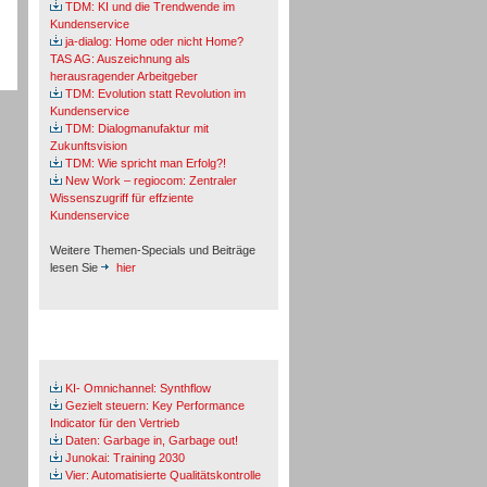
TDM: KI und die Trendwende im
Kundenservice
ja-dialog: Home oder nicht Home?
TAS AG: Auszeichnung als
herausragender Arbeitgeber
TDM: Evolution statt Revolution im
Kundenservice
TDM: Dialogmanufaktur mit
Zukunftsvision
TDM: Wie spricht man Erfolg?!
New Work – regiocom: Zentraler
Wissenszugriff für effziente
Kundenservice
Weitere Themen-Specials und Beiträge
lesen Sie
hier
Fachbeiträge & Cases
KI- Omnichannel: Synthflow
Gezielt steuern: Key Performance
Indicator für den Vertrieb
Daten: Garbage in, Garbage out!
Junokai: Training 2030
Vier: Automatisierte Qualitätskontrolle