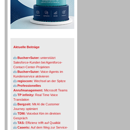
Info-Board
Aktuelle Beiträge
Bucher+Suter:
unterstützt
Salesforce-Kunden bei Agentforce-
Contact-Center-Projekten
Bucher+Suter:
Voice-Agents im
Kundenservice aktivieren
regiocom:
Wechsel an der Spitze
Professionelles
Anrufmanagement:
Microsoft Teams
TP infinity:
Real Time Voice
Translation
Bergzeit:
Mit AI die Customer
Journey optimiert
TDM:
Voicebot Kim im direkten
Gespräch
TAS:
Effizienz trifft auf Qualität
Caseris:
Auf dem Weg zur Service-