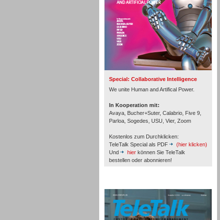
Inbound
Special: Collaborative Intelligence
We unite Human and Artifical Power.
In Kooperation mit:
Avaya, Bucher+Suter, Calabrio, Five 9,
Parloa, Sogedes, USU, Vier, Zoom
Kostenlos zum Durchklicken:
TeleTalk Special als PDF
(hier klicken)
Und
hier
können Sie TeleTalk
bestellen oder abonnieren!
TeleTalk Archiv
Inbound