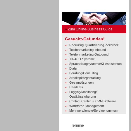
Business Guide
»
Zum Online-Business Guide
Gesucht-Gefunden!
Recruiting-Qualifizierung-Zeitarbeit
Telefonmarketing Inbound
Telefonmarketing Outbound
TK/ACD-Systeme
Sprachdialogsysteme/KI-Assistenten
Dialer
Beratung/Consulting
Arbeitsplatzgestaltung
Gesamtlösungen
Headsets
Logging/Monitoring/
Qualitätssicherung
Contact Center u. CRM Software
Workforce-Management
Mehrwertdienste/Servicenummern
Termine