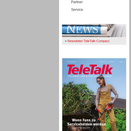
Partner
Service
Immer Up-To-Date
»
Newsletter TeleTalk-Compact
TeleTalk 04/26