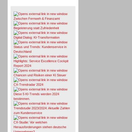
Whitepaper & Studien
Zwischen Fernweh & Finanzamt
Begeisterung statt Zufriedenheit
Digital Dialog: KI-Transformation
Status und Trends: Kundenservice in
Deutschland
Highlights: Service Excellence Cockpit
Report 2024
Chancen und Risiken einer KI Steuer
CX-Trendradar 2024
Diese 5 KI-Trends werden 2024
bestimmen.
Trendstudie 2023/2024: Aktuelle Zahlen
zum Kundenservice
CX-Studie: Vor welchen
Herausforderungen stehen deutsche
Unternehmen?