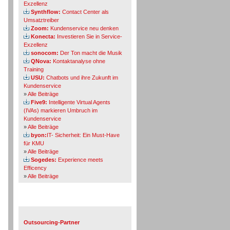
Exzellenz
Synthflow:
Contact Center als
Umsatztreiber
Zoom:
Kundenservice neu denken
Konecta:
Investieren Sie in Service-
Exzellenz
sonocom:
Der Ton macht die Musik
QNova:
Kontaktanalyse ohne
Training
USU:
Chatbots und ihre Zukunft im
Kundenservice
»
Alle Beiträge
Five9:
Intelligente Virtual Agents
(IVAs) markieren Umbruch im
Kundenservice
»
Alle Beiträge
byon:
IT- Sicherheit: Ein Must-Have
für KMU
»
Alle Beiträge
Sogedes:
Experience meets
Efficency
»
Alle Beiträge
Themen-Specials
Outsourcing-Partner