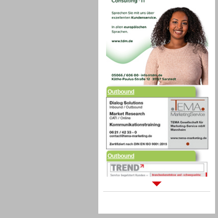
Outbound
Outbound
Sprachdialogsysteme u. Ki/
Sprachassistenten