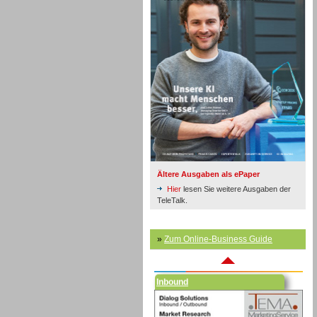
Inbound
Ältere Ausgaben als ePaper
Hier
lesen Sie weitere Ausgaben der
TeleTalk.
»
Zum Online-Business Guide
Inbound