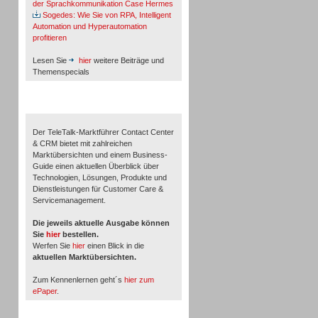
der Sprachkommunikation Case Hermes
Sogedes: Wie Sie von RPA, Intelligent
Automation und Hyperautomation
profitieren
Lesen Sie
hier
weitere Beiträge und
Themenspecials
TeleTalk-Marktführer 1/2026
Der TeleTalk-Marktführer Contact Center
& CRM bietet mit zahlreichen
Marktübersichten und einem Business-
Guide einen aktuellen Überblick über
Technologien, Lösungen, Produkte und
Dienstleistungen für Customer Care &
Servicemanagement.
Die jeweils aktuelle Ausgabe können
Sie
hier
bestellen.
Werfen Sie
hier
einen Blick in die
aktuellen Marktübersichten.
Zum Kennenlernen geht´s
hier zum
ePaper
.