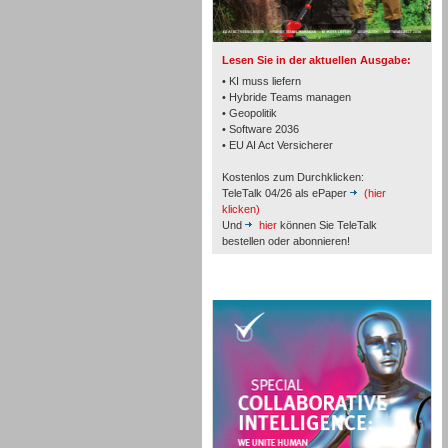
TK- und ACD-Systeme
Lesen Sie in der aktuellen Ausgabe:
• KI muss liefern
• Hybride Teams managen
• Geopolitik
• Software 2036
Workforce-Management
• EU AI Act Versicherer
Kostenlos zum Durchklicken:
TeleTalk 04/26 als ePaper
(hier
klicken)
Und
hier
können Sie TeleTalk
bestellen oder abonnieren!
Personal
TeleTalk Special
Personal