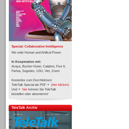
Inbound
Special: Collaborative Intelligence
We unite Human and Artifical Power.
In Kooperation mit:
Avaya, Bucher+Suter, Calabrio, Five 9,
Parloa, Sogedes, USU, Vier, Zoom
Kostenlos zum Durchklicken:
TeleTalk Special als PDF
(hier klicken)
Und
hier
können Sie TeleTalk
bestellen oder abonnieren!
TeleTalk Archiv
Inbound