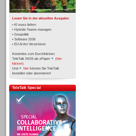
TK- und ACD-Systeme
Lesen Sie in der aktuellen Ausgabe:
• KI muss liefern
• Hybride Teams managen
• Geopolitik
• Software 2036
Workforce-Management
• EU AI Act Versicherer
Kostenlos zum Durchklicken:
TeleTalk 04/26 als ePaper
(hier
klicken)
Und
hier
können Sie TeleTalk
bestellen oder abonnieren!
Personal
TeleTalk Special
Personal