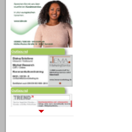
Outbound
Outbound
Sprachdialogsysteme u. Ki/
Sprachassistenten