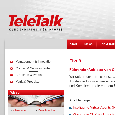
Start
News
Job & Kar
Five9
Management & Innovation
Contact & Service Center
Führender Anbieter von C
Branchen & Praxis
Wir setzen uns mit Leidenschaf
Kundenbindungszentren umzuw
Markt & Produkte
und Komplexität, die mit dem 
Wissen
Alle Beiträge
Intelligente Virtual Agents
»
Whitepaper
»
Best Practice
Warum die CEX bei Entschei