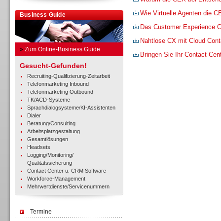
Wie Virtuelle Agenten die 
Business Guide
Das Customer Experience C
Nahtlose CX mit Cloud Cont
»
Zum Online-Business Guide
Bringen Sie Ihr Contact Cent
Gesucht-Gefunden!
Recruiting-Qualifizierung-Zeitarbeit
Telefonmarketing Inbound
Telefonmarketing Outbound
TK/ACD-Systeme
Sprachdialogsysteme/KI-Assistenten
Dialer
Beratung/Consulting
Arbeitsplatzgestaltung
Gesamtlösungen
Headsets
Logging/Monitoring/
Qualitätssicherung
Contact Center u. CRM Software
Workforce-Management
Mehrwertdienste/Servicenummern
Termine