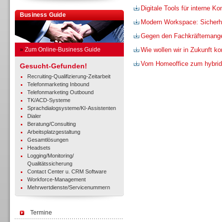
Digitale Tools für interne K
Business Guide
Modern Workspace: Sicherhe
Gegen den Fachkräftemang
»
Zum Online-Business Guide
Wie wollen wir in Zukunft 
Vom Homeoffice zum hybrid
Gesucht-Gefunden!
Recruiting-Qualifizierung-Zeitarbeit
Telefonmarketing Inbound
Telefonmarketing Outbound
TK/ACD-Systeme
Sprachdialogsysteme/KI-Assistenten
Dialer
Beratung/Consulting
Arbeitsplatzgestaltung
Gesamtlösungen
Headsets
Logging/Monitoring/
Qualitätssicherung
Contact Center u. CRM Software
Workforce-Management
Mehrwertdienste/Servicenummern
Termine