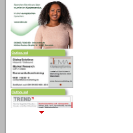
Outbound
Outbound
Sprachdialogsysteme u. Ki/
Sprachassistenten