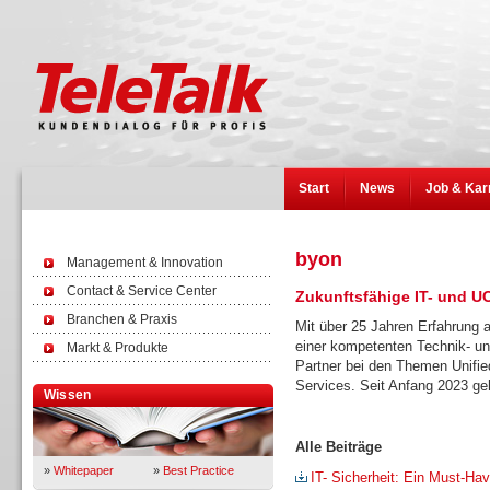
Start
News
Job & Kar
byon
Management & Innovation
Contact & Service Center
Zukunftsfähige IT- und U
Branchen & Praxis
Mit über 25 Jahren Erfahrung
einer kompetenten Technik- und
Markt & Produkte
Partner bei den Themen Unifi
Services. Seit Anfang 2023 g
Wissen
Alle Beiträge
»
Whitepaper
»
Best Practice
IT- Sicherheit: Ein Must-Ha