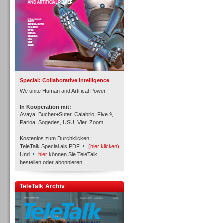
Inbound
Special: Collaborative Intelligence
We unite Human and Artifical Power.
In Kooperation mit:
Avaya, Bucher+Suter, Calabrio, Five 9,
Parloa, Sogedes, USU, Vier, Zoom
Kostenlos zum Durchklicken:
TeleTalk Special als PDF
(hier klicken)
Und
hier
können Sie TeleTalk
bestellen oder abonnieren!
TeleTalk Archiv
Inbound