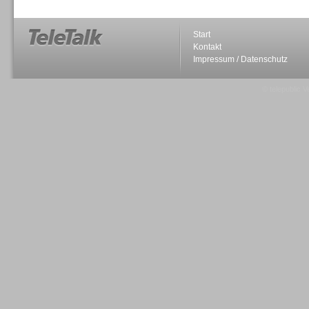
Start
Kontakt
Impressum / Datenschutz
Sprachdialogsysteme u. Ki/
Sprachassistenten
© telepublic V
Sprachdialogsysteme u. Ki/
Sprachassistenten