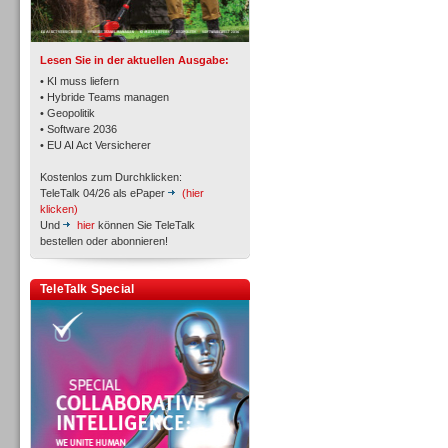
TK- und ACD-Systeme
Lesen Sie in der aktuellen Ausgabe:
• KI muss liefern
• Hybride Teams managen
• Geopolitik
• Software 2036
Workforce-Management
• EU AI Act Versicherer
Kostenlos zum Durchklicken:
TeleTalk 04/26 als ePaper
(hier
klicken)
Und
hier
können Sie TeleTalk
bestellen oder abonnieren!
Personal
TeleTalk Special
Personal