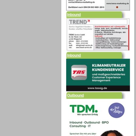
Inbound
Inbound
Outbound