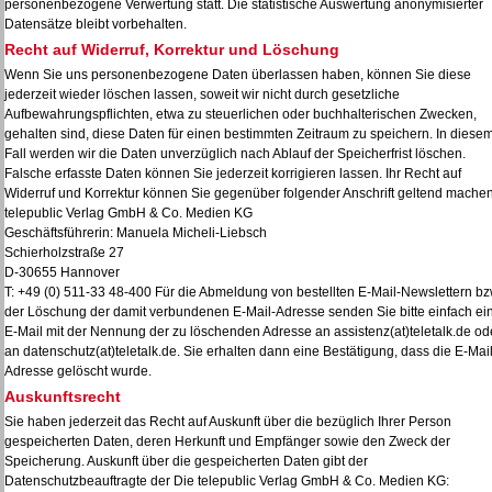
personenbezogene Verwertung statt. Die statistische Auswertung anonymisierter
Datensätze bleibt vorbehalten.
Recht auf Widerruf, Korrektur und Löschung
Wenn Sie uns personenbezogene Daten überlassen haben, können Sie diese
jederzeit wieder löschen lassen, soweit wir nicht durch gesetzliche
Aufbewahrungspflichten, etwa zu steuerlichen oder buchhalterischen Zwecken,
gehalten sind, diese Daten für einen bestimmten Zeitraum zu speichern. In diese
Fall werden wir die Daten unverzüglich nach Ablauf der Speicherfrist löschen.
Falsche erfasste Daten können Sie jederzeit korrigieren lassen. Ihr Recht auf
Widerruf und Korrektur können Sie gegenüber folgender Anschrift geltend machen
telepublic Verlag GmbH & Co. Medien KG
Geschäftsführerin: Manuela Micheli-Liebsch
Schierholzstraße 27
D-30655 Hannover
T: +49 (0) 511-33 48-400 Für die Abmeldung von bestellten E-Mail-Newslettern bz
der Löschung der damit verbundenen E-Mail-Adresse senden Sie bitte einfach ei
E-Mail mit der Nennung der zu löschenden Adresse an
assistenz(at)teletalk.de od
an
datenschutz(at)teletalk.de. Sie erhalten dann eine Bestätigung, dass die E-Mail
Adresse gelöscht wurde.
Auskunftsrecht
Sie haben jederzeit das Recht auf Auskunft über die bezüglich Ihrer Person
gespeicherten Daten, deren Herkunft und Empfänger sowie den Zweck der
Speicherung. Auskunft über die gespeicherten Daten gibt der
Datenschutzbeauftragte der Die telepublic Verlag GmbH & Co. Medien KG: