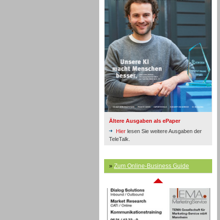
Inbound
Ältere Ausgaben als ePaper
Hier
lesen Sie weitere Ausgaben der
TeleTalk.
Inbound
»
Zum Online-Business Guide