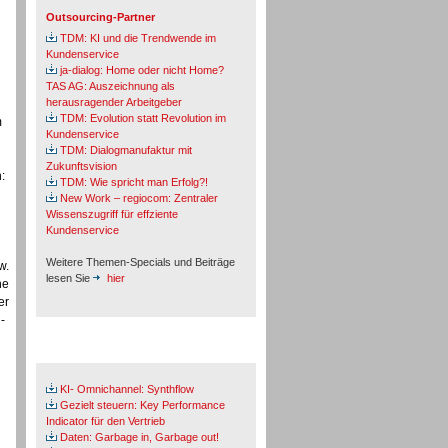
Outsourcing-Partner
TDM: KI und die Trendwende im
Kundenservice
ja-dialog: Home oder nicht Home?
TAS AG: Auszeichnung als
herausragender Arbeitgeber
TDM: Evolution statt Revolution im
m
Kundenservice
TDM: Dialogmanufaktur mit
Zukunftsvision
:
TDM: Wie spricht man Erfolg?!
New Work – regiocom: Zentraler
Wissenszugriff für effziente
Kundenservice
Weitere Themen-Specials und Beiträge
w.
lesen Sie
hier
ne
er
-
Fachbeiträge & Cases
KI- Omnichannel: Synthflow
Gezielt steuern: Key Performance
Indicator für den Vertrieb
Daten: Garbage in, Garbage out!