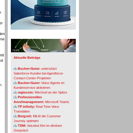
n
er
ten
Info-Board
ine
mit
Aktuelle Beiträge
st
Bucher+Suter:
unterstützt
Salesforce-Kunden bei Agentforce-
Contact-Center-Projekten
Bucher+Suter:
Voice-Agents im
n.
Kundenservice aktivieren
regiocom:
Wechsel an der Spitze
Professionelles
Anrufmanagement:
Microsoft Teams
TP infinity:
Real Time Voice
Translation
Bergzeit:
Mit AI die Customer
Journey optimiert
TDM:
Voicebot Kim im direkten
Gespräch