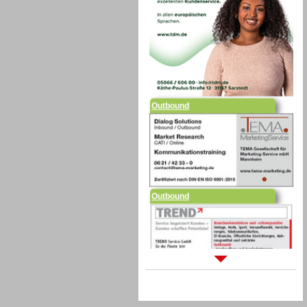
Outbound
Outbound
Sprachdialogsysteme u. Ki/
Sprachassistenten