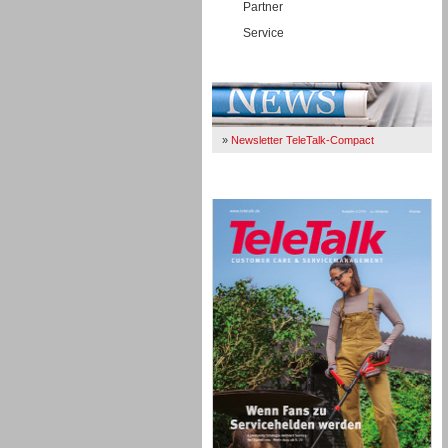
Partner
Service
Immer Up-To-Date
»
Newsletter TeleTalk-Compact
TeleTalk 04/26
TK- und ACD-Systeme