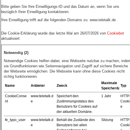
Bitte geben Sie Ihre Einwilligungs-ID und das Datum an, wenn Sie uns
bezüglich Ihrer Einwilligung kontaktieren.
Ihre Einwilligung trifft auf die folgenden Domains zu: www.teletalk.de
Die Cookie-Erklärung wurde das letzte Mal am 26/07/2026 von
Cookiebot
aktualisiert:
Notwendig (2)
Notwendige Cookies helfen dabei, eine Webseite nutzbar zu machen, inde
sie Grundfunktionen wie Seitennavigation und Zugriff auf sichere Bereiche
der Webseite ermöglichen. Die Webseite kann ohne diese Cookies nicht
richtig funktionieren.
Maximale
Name
Anbieter
Zweck
Typ
Speicherdauer
CookieConse
www.teletalk.d
Speichert den
1 Jahr
HTTP
nt
e
Zustimmungsstatus des
Cooki
Benutzers für Cookies auf
e
der aktuellen Domäne.
fe_typo_user
www.teletalk.d
Behält die Zustände des
Sitzung
HTTP
e
Benutzers bei allen
Cooki