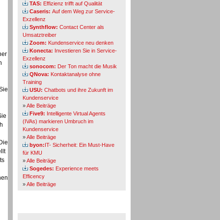
TAS:
Effizienz trifft auf Qualität
Caseris:
Auf dem Weg zur Service-
Exzellenz
Synthflow:
Contact Center als
Umsatztreiber
Zoom:
Kundenservice neu denken
Konecta:
Investieren Sie in Service-
ner
Exzellenz
n
sonocom:
Der Ton macht die Musik
QNova:
Kontaktanalyse ohne
Training
Sie
USU:
Chatbots und ihre Zukunft im
Kundenservice
»
Alle Beiträge
Five9:
Intelligente Virtual Agents
Sie
(IVAs) markieren Umbruch im
ch
Kundenservice
»
Alle Beiträge
Die
byon:
IT- Sicherheit: Ein Must-Have
llt
für KMU
ts
»
Alle Beiträge
Sogedes:
Experience meets
Efficency
hen
»
Alle Beiträge
Themen-Specials