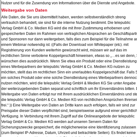
Nutzer und für die Zusendung von Informationen über die Dienste und Angebote.
Weitergabe von Daten
Alle Daten, die Sie uns übermittelt haben, werden selbstverständlich streng
vertraulich behandelt, sie sind für die interne Nutzung bestimmt. Die telepublic
Verlag GmbH & Co. Medien KG wird die mit Ihrer Zustimmung erhobenen und
gespeicherten Daten im Rahmen von vertraglichen Absprachen an Geschäftspart
und Sponsoren nur dann weitergeben, falls dies zum Beispiel für die Teilnahme a
einem Webinar notwendig ist. ((Falls der Download von Whitepaper (etc). mit
Registrierung von Kunden weiterhin gewünscht wird, müssen wir auf das im
rechtlichen Sinne verbotene Koppelgeschäft hinweisen, etwas so „…es sei denn, 
wünschen dies ausdrücklich. Wenn Sie etwa ein Produkt oder eine Dienstleistung
eines Werbepartners der telepublic Verlag GmbH & Co. Medien KG nutzen zu
möchten, stellt das im rechtlichen Sinn ein unerlaubtes Koppelgeschäft dar. Falls 
ein solches Produkt oder eine solche Dienstleistung eines Werbepartners denno
nutzen möchten, wird die telepublic Verlag GmbH & Medien KG Sie unter Angabe
der weiterzugebenden Daten separat und schriftlich um Ihr Einverständnis bitten. 
Weitergabe von Daten erfolgt nur mit Ihrem ausdrücklichen Einverständnis und ste
die telepublic Verlag GmbH & Co. Medien KG von rechtlichen Ansprüchen Ihrersei
frei.“ )) Eine Weitergabe von Daten an Dritte kann auch erfolgen, falls wir sind zur
Preisgabe dieser Daten verpflichtet sind, beispielsweise aufgrund einer gerichtlic
Verfügung. In Verbindung mit Ihrem Zugriff auf die Onlineangebote der telepublic
Verlag GmbH & Co. Medien KG werden auf unseren Servern Daten für
Sicherungszwecke gespeichert, die möglicherweise eine Identifizierung zulassen
(zum Beispiel IP-Adresse, Datum, Uhrzeit und betrachtete Seiten). Es findet keine