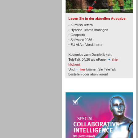
Lesen Sie in der aktuellen Ausgabe:
• KI muss liefern
• Hybride Teams managen
• Geopolitik
Workforce-Management
• Software 2036
• EU AI Act Versicherer
Kostenlos zum Durchklicken:
TeleTalk 04/26 als ePaper
(hier
klicken)
Und
hier
können Sie TeleTalk
bestellen oder abonnieren!
Personal
TeleTalk Special
Personal