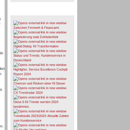
Whitepaper & Studien
n
r
Zwischen Fernweh & Finanzamt
Begeisterung statt Zufriedenheit
Digital Dialog: KI-Transformation
ie
Status und Trends: Kundenservice in
Deutschland
den
Highlights: Service Excellence Cockpit
n
Report 2024
Chancen und Risiken einer KI Steuer
en
CX-Trendradar 2024
Diese 5 KI-Trends werden 2024
bestimmen.
Trendstudie 2023/2024: Aktuelle Zahlen
zum Kundenservice
n.
CX-Studie: Vor welchen