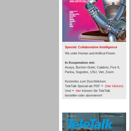
Inbound
Special: Collaborative Intelligence
We unite Human and Artifical Power.
In Kooperation mit:
Avaya, Bucher+Suter, Calabrio, Five 9,
Parloa, Sogedes, USU, Vier, Zoom
Kostenlos zum Durchklicken:
TeleTalk Special als PDF
(hier klicken)
Und
hier
können Sie TeleTalk
bestellen oder abonnieren!
Inbound
TeleTalk Archiv