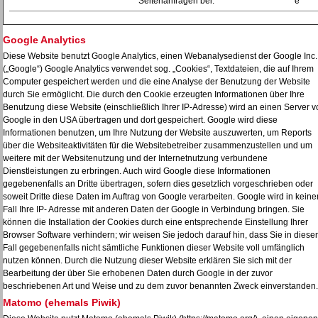
Seitenanfragen bei.
e
Google Analytics
Diese Website benutzt Google Analytics, einen Webanalysedienst der Google Inc.
(„Google“) Google Analytics verwendet sog. „Cookies“, Textdateien, die auf Ihrem
Computer gespeichert werden und die eine Analyse der Benutzung der Website
durch Sie ermöglicht. Die durch den Cookie erzeugten Informationen über Ihre
Benutzung diese Website (einschließlich Ihrer IP-Adresse) wird an einen Server v
Google in den USA übertragen und dort gespeichert. Google wird diese
Informationen benutzen, um Ihre Nutzung der Website auszuwerten, um Reports
über die Websiteaktivitäten für die Websitebetreiber zusammenzustellen und um
weitere mit der Websitenutzung und der Internetnutzung verbundene
Dienstleistungen zu erbringen. Auch wird Google diese Informationen
gegebenenfalls an Dritte übertragen, sofern dies gesetzlich vorgeschrieben oder
soweit Dritte diese Daten im Auftrag von Google verarbeiten. Google wird in kein
Fall Ihre IP- Adresse mit anderen Daten der Google in Verbindung bringen. Sie
können die Installation der Cookies durch eine entsprechende Einstellung Ihrer
Browser Software verhindern; wir weisen Sie jedoch darauf hin, dass Sie in dies
Fall gegebenenfalls nicht sämtliche Funktionen dieser Website voll umfänglich
nutzen können. Durch die Nutzung dieser Website erklären Sie sich mit der
Bearbeitung der über Sie erhobenen Daten durch Google in der zuvor
beschriebenen Art und Weise und zu dem zuvor benannten Zweck einverstanden.
Matomo (ehemals Piwik)