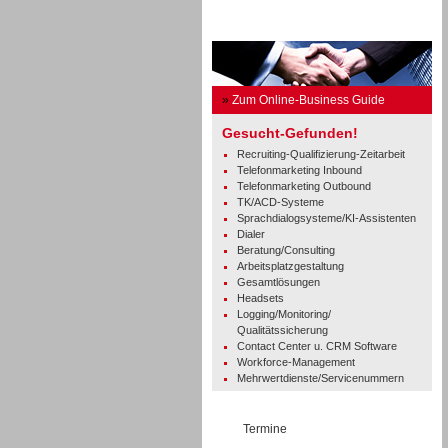
Business Guide
»
Zum Online-Business Guide
Gesucht-Gefunden!
Recruiting-Qualifizierung-Zeitarbeit
Telefonmarketing Inbound
Telefonmarketing Outbound
TK/ACD-Systeme
Sprachdialogsysteme/KI-Assistenten
Dialer
Beratung/Consulting
Arbeitsplatzgestaltung
Gesamtlösungen
Headsets
Logging/Monitoring/
Qualitätssicherung
Contact Center u. CRM Software
Workforce-Management
Mehrwertdienste/Servicenummern
Termine