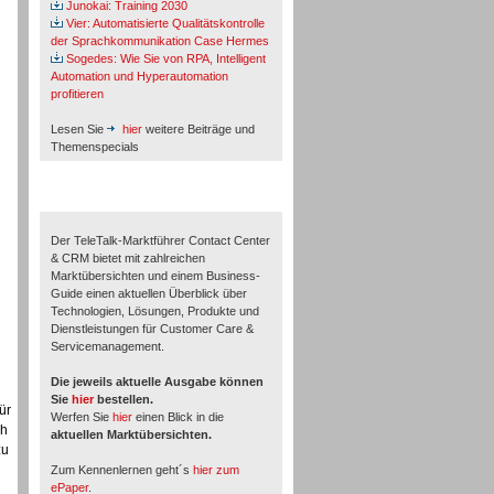
Junokai: Training 2030
Vier: Automatisierte Qualitätskontrolle
der Sprachkommunikation Case Hermes
Sogedes: Wie Sie von RPA, Intelligent
Automation und Hyperautomation
profitieren
Lesen Sie
hier
weitere Beiträge und
Themenspecials
TeleTalk-Marktführer 1/2026
Der TeleTalk-Marktführer Contact Center
& CRM bietet mit zahlreichen
Marktübersichten und einem Business-
Guide einen aktuellen Überblick über
Technologien, Lösungen, Produkte und
Dienstleistungen für Customer Care &
Servicemanagement.
Die jeweils aktuelle Ausgabe können
Sie
hier
bestellen.
ür
Werfen Sie
hier
einen Blick in die
ch
aktuellen Marktübersichten.
zu
Zum Kennenlernen geht´s
hier zum
ePaper
.