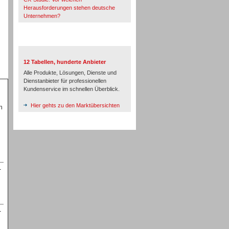
Herausforderungen stehen deutsche
Unternehmen?
TeleTalk-Marktübersichten
12 Tabellen, hunderte Anbieter
Alle Produkte, Lösungen, Dienste und
Dienstanbieter für professionellen
Kundenservice im schnellen Überblick.
Hier gehts zu den Marktübersichten
m
-
-