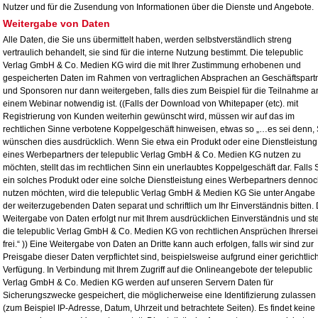
Nutzer und für die Zusendung von Informationen über die Dienste und Angebote.
Weitergabe von Daten
Alle Daten, die Sie uns übermittelt haben, werden selbstverständlich streng
vertraulich behandelt, sie sind für die interne Nutzung bestimmt. Die telepublic
Verlag GmbH & Co. Medien KG wird die mit Ihrer Zustimmung erhobenen und
gespeicherten Daten im Rahmen von vertraglichen Absprachen an Geschäftspart
und Sponsoren nur dann weitergeben, falls dies zum Beispiel für die Teilnahme a
einem Webinar notwendig ist. ((Falls der Download von Whitepaper (etc). mit
Registrierung von Kunden weiterhin gewünscht wird, müssen wir auf das im
rechtlichen Sinne verbotene Koppelgeschäft hinweisen, etwas so „…es sei denn, 
wünschen dies ausdrücklich. Wenn Sie etwa ein Produkt oder eine Dienstleistung
eines Werbepartners der telepublic Verlag GmbH & Co. Medien KG nutzen zu
möchten, stellt das im rechtlichen Sinn ein unerlaubtes Koppelgeschäft dar. Falls 
ein solches Produkt oder eine solche Dienstleistung eines Werbepartners denno
nutzen möchten, wird die telepublic Verlag GmbH & Medien KG Sie unter Angabe
der weiterzugebenden Daten separat und schriftlich um Ihr Einverständnis bitten. 
Weitergabe von Daten erfolgt nur mit Ihrem ausdrücklichen Einverständnis und ste
die telepublic Verlag GmbH & Co. Medien KG von rechtlichen Ansprüchen Ihrersei
frei.“ )) Eine Weitergabe von Daten an Dritte kann auch erfolgen, falls wir sind zur
Preisgabe dieser Daten verpflichtet sind, beispielsweise aufgrund einer gerichtlic
Verfügung. In Verbindung mit Ihrem Zugriff auf die Onlineangebote der telepublic
Verlag GmbH & Co. Medien KG werden auf unseren Servern Daten für
Sicherungszwecke gespeichert, die möglicherweise eine Identifizierung zulassen
(zum Beispiel IP-Adresse, Datum, Uhrzeit und betrachtete Seiten). Es findet keine