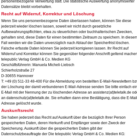
personenbezogene Verwertung statt. Die statistische Auswertung anonymisierter
Datensätze bleibt vorbehalten.
Recht auf Widerruf, Korrektur und Löschung
Wenn Sie uns personenbezogene Daten überlassen haben, können Sie diese
jederzeit wieder löschen lassen, soweit wir nicht durch gesetzliche
Aufbewahrungspflichten, etwa zu steuerlichen oder buchhalterischen Zwecken,
gehalten sind, diese Daten für einen bestimmten Zeitraum zu speichern. In diese
Fall werden wir die Daten unverzüglich nach Ablauf der Speicherfrist löschen.
Falsche erfasste Daten können Sie jederzeit korrigieren lassen. Ihr Recht auf
Widerruf und Korrektur können Sie gegenüber folgender Anschrift geltend machen
telepublic Verlag GmbH & Co. Medien KG
Geschäftsführerin: Manuela Micheli-Liebsch
Schierholzstraße 27
D-30655 Hannover
T: +49 (0) 511-33 48-400 Für die Abmeldung von bestellten E-Mail-Newslettern bz
der Löschung der damit verbundenen E-Mail-Adresse senden Sie bitte einfach ei
E-Mail mit der Nennung der zu löschenden Adresse an
assistenz(at)teletalk.de od
an
datenschutz(at)teletalk.de. Sie erhalten dann eine Bestätigung, dass die E-Mail
Adresse gelöscht wurde.
Auskunftsrecht
Sie haben jederzeit das Recht auf Auskunft über die bezüglich Ihrer Person
gespeicherten Daten, deren Herkunft und Empfänger sowie den Zweck der
Speicherung. Auskunft über die gespeicherten Daten gibt der
Datenschutzbeauftragte der Die telepublic Verlag GmbH & Co. Medien KG: