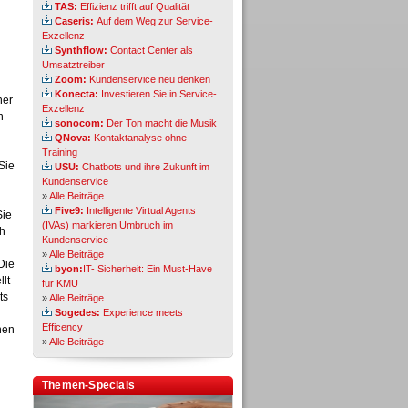
TAS:
Effizienz trifft auf Qualität
Caseris:
Auf dem Weg zur Service-
Exzellenz
Synthflow:
Contact Center als
Umsatztreiber
Zoom:
Kundenservice neu denken
Konecta:
Investieren Sie in Service-
ner
Exzellenz
n
sonocom:
Der Ton macht die Musik
QNova:
Kontaktanalyse ohne
Training
Sie
USU:
Chatbots und ihre Zukunft im
Kundenservice
»
Alle Beiträge
Five9:
Intelligente Virtual Agents
Sie
(IVAs) markieren Umbruch im
ch
Kundenservice
»
Alle Beiträge
Die
byon:
IT- Sicherheit: Ein Must-Have
llt
für KMU
ts
»
Alle Beiträge
Sogedes:
Experience meets
Efficency
hen
»
Alle Beiträge
Themen-Specials