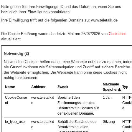
Bitte geben Sie Ihre Einwilligungs-ID und das Datum an, wenn Sie uns
bezüglich Ihrer Einwilligung kontaktieren.
Ihre Einwilligung trifft auf die folgenden Domains zu: www.teletalk.de
Die Cookie-Erklärung wurde das letzte Mal am 26/07/2026 von
Cookiebot
aktualisiert:
Notwendig (2)
Notwendige Cookies helfen dabei, eine Webseite nutzbar zu machen, inde
sie Grundfunktionen wie Seitennavigation und Zugriff auf sichere Bereiche
der Webseite ermöglichen. Die Webseite kann ohne diese Cookies nicht
richtig funktionieren.
Maximale
Name
Anbieter
Zweck
Typ
Speicherdauer
CookieConse
www.teletalk.d
Speichert den
1 Jahr
HTTP
nt
e
Zustimmungsstatus des
Cooki
Benutzers für Cookies auf
e
der aktuellen Domäne.
fe_typo_user
www.teletalk.d
Behält die Zustände des
Sitzung
HTTP
e
Benutzers bei allen
Cooki