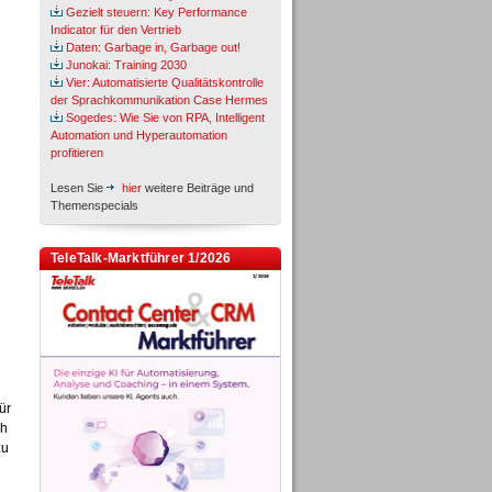
Gezielt steuern: Key Performance
Indicator für den Vertrieb
Daten: Garbage in, Garbage out!
Junokai: Training 2030
Vier: Automatisierte Qualitätskontrolle
der Sprachkommunikation Case Hermes
Sogedes: Wie Sie von RPA, Intelligent
Automation und Hyperautomation
profitieren
Lesen Sie
hier
weitere Beiträge und
Themenspecials
TeleTalk-Marktführer 1/2026
ür
ch
zu