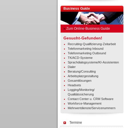
Business Guide
»
Zum Online-Business Guide
Gesucht-Gefunden!
Recruiting-Qualifizierung-Zeitarbeit
Telefonmarketing Inbound
Telefonmarketing Outbound
TK/ACD-Systeme
Sprachdialogsysteme/KI-Assistenten
Dialer
Beratung/Consulting
Arbeitsplatzgestaltung
Gesamtlösungen
Headsets
Logging/Monitoring/
Qualitätssicherung
Contact Center u. CRM Software
Workforce-Management
Mehrwertdienste/Servicenummern
Termine