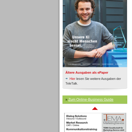
Inbound
Ältere Ausgaben als ePaper
Hier
lesen Sie weitere Ausgaben der
TeleTalk.
Inbound
»
Zum Online-Business Guide