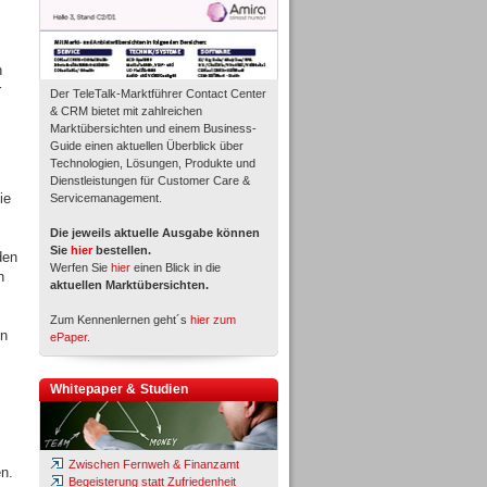
n
r
Der TeleTalk-Marktführer Contact Center
& CRM bietet mit zahlreichen
Marktübersichten und einem Business-
Guide einen aktuellen Überblick über
Technologien, Lösungen, Produkte und
Dienstleistungen für Customer Care &
ie
Servicemanagement.
Die jeweils aktuelle Ausgabe können
Sie
hier
bestellen.
den
Werfen Sie
hier
einen Blick in die
n
aktuellen Marktübersichten.
Zum Kennenlernen geht´s
hier zum
en
ePaper
.
Whitepaper & Studien
Zwischen Fernweh & Finanzamt
n.
Begeisterung statt Zufriedenheit