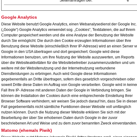
Seitenanfragen bei.
e
Google Analytics
Diese Website benutzt Google Analytics, einen Webanalysedienst der Google Inc.
(„Google“) Google Analytics verwendet sog. „Cookies“, Textdateien, die auf Ihrem
Computer gespeichert werden und die eine Analyse der Benutzung der Website
durch Sie ermöglicht. Die durch den Cookie erzeugten Informationen über Ihre
Benutzung diese Website (einschließlich Ihrer IP-Adresse) wird an einen Server v
Google in den USA übertragen und dort gespeichert. Google wird diese
Informationen benutzen, um Ihre Nutzung der Website auszuwerten, um Reports
über die Websiteaktivitäten für die Websitebetreiber zusammenzustellen und um
weitere mit der Websitenutzung und der Internetnutzung verbundene
Dienstleistungen zu erbringen. Auch wird Google diese Informationen
gegebenenfalls an Dritte übertragen, sofern dies gesetzlich vorgeschrieben oder
soweit Dritte diese Daten im Auftrag von Google verarbeiten. Google wird in kein
Fall Ihre IP- Adresse mit anderen Daten der Google in Verbindung bringen. Sie
können die Installation der Cookies durch eine entsprechende Einstellung Ihrer
Browser Software verhindern; wir weisen Sie jedoch darauf hin, dass Sie in dies
Fall gegebenenfalls nicht sämtliche Funktionen dieser Website voll umfänglich
nutzen können. Durch die Nutzung dieser Website erklären Sie sich mit der
Bearbeitung der über Sie erhobenen Daten durch Google in der zuvor
beschriebenen Art und Weise und zu dem zuvor benannten Zweck einverstanden.
Matomo (ehemals Piwik)