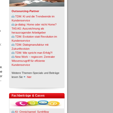
Outsourcing-Partner
TDM: KI und die Trendwende im
Kundenservice
ja-dialog: Home oder nicht Home?
TAS AG: Auszeichnung als
m
herausragender Arbeitgeber
TDM: Evolution statt Revolution im
Kundenservice
:
TDM: Dialogmanufaktur mit
Zukunftsvision
TDM: Wie spricht man Erfolg?!
New Work – regiocom: Zentraler
Wissenszugriff für effziente
Kundenservice
w.
ne
Weitere Themen-Specials und Beiträge
er
lesen Sie
hier
-
Fachbeiträge & Cases
KI- Omnichannel: Synthflow