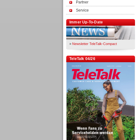
Partner
Service
Immer Up-To-Date
»
Newsletter TeleTalk-Compact
TeleTalk 04/26
TK- und ACD-Systeme