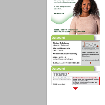
Outbound
Outbound
Sprachdialogsysteme u. Ki/
Sprachassistenten