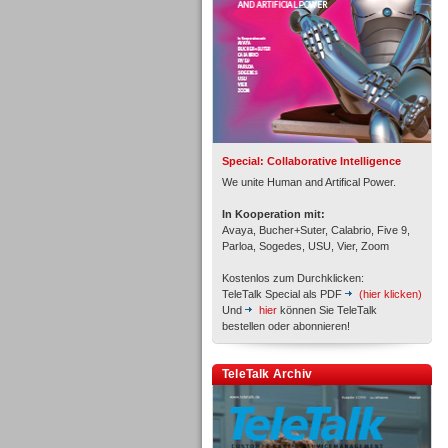
Inbound
Special: Collaborative Intelligence
We unite Human and Artifical Power.
In Kooperation mit:
Avaya, Bucher+Suter, Calabrio, Five 9,
Parloa, Sogedes, USU, Vier, Zoom
Kostenlos zum Durchklicken:
TeleTalk Special als PDF
(hier klicken)
Und
hier
können Sie TeleTalk
bestellen oder abonnieren!
Inbound
TeleTalk Archiv