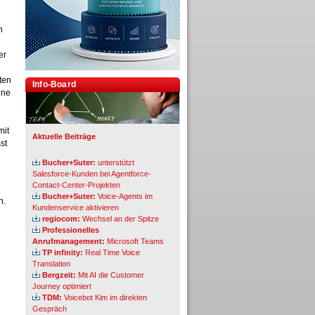
n
er
ten
Info-Board
ine
mit
Aktuelle Beiträge
st
Bucher+Suter:
unterstützt
Salesforce-Kunden bei Agentforce-
Contact-Center-Projekten
Bucher+Suter:
Voice-Agents im
n.
Kundenservice aktivieren
regiocom:
Wechsel an der Spitze
Professionelles
Anrufmanagement:
Microsoft Teams
TP infinity:
Real Time Voice
Translation
Bergzeit:
Mit AI die Customer
Journey optimiert
TDM:
Voicebot Kim im direkten
Gespräch