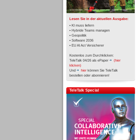
Lesen Sie in der aktuellen Ausgabe:
• KI muss liefern
• Hybride Teams managen
• Geopolitik
Workforce-Management
• Software 2036
• EU AI Act Versicherer
Kostenlos zum Durchklicken:
TeleTalk 04/26 als ePaper
(hier
klicken)
Und
hier
können Sie TeleTalk
bestellen oder abonnieren!
Personal
TeleTalk Special
Personal