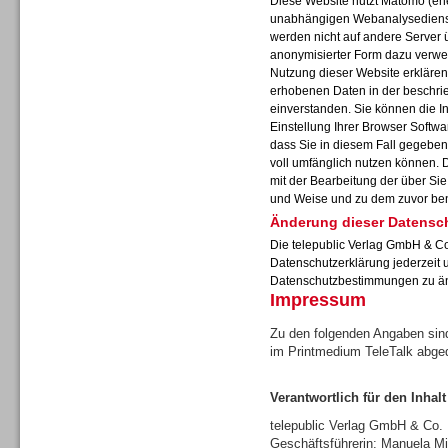
Diese Website nutzt Matomo (ehe
unabhängigen Webanalysedienst
werden nicht auf andere Server 
anonymisierter Form dazu verwe
Nutzung dieser Website erklären 
erhobenen Daten in der beschr
Sprachdialogsysteme u. Ki/
einverstanden. Sie können die I
Sprachassistenten
Einstellung Ihrer Browser Softwa
dass Sie in diesem Fall gegeben
voll umfänglich nutzen können. 
mit der Bearbeitung der über Si
und Weise und zu dem zuvor be
Änderung dieser Datensc
Die telepublic Verlag GmbH & Co
Datenschutzerklärung jederzeit 
Datenschutzbestimmungen zu ä
Impressum
Zu den folgenden Angaben sind
im Printmedium TeleTalk abge
Verantwortlich für den Inhalt
Sprachdialogsysteme u. Ki/
Sprachassistenten
telepublic Verlag GmbH & Co
Geschäftsführerin: Manuela Mi