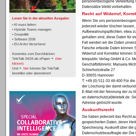
personenbezogene Verwertung sta
Datensätze bleibt vorbehalten.
Recht auf Widerruf, Korr
Lesen Sie in der aktuellen Ausgabe:
Wenn Sie uns personenbezogene
• KI muss liefern
jederzeit wieder löschen lassen, 
• Hybride Teams managen
Aufbewahrungspflichten, etwa zu
• Geopolitik
gehalten sind, diese Daten für 
Workforce-Management
• Software 2036
Fall werden wir die Daten unverz
• EU AI Act Versicherer
Falsche erfasste Daten können Si
Widerruf und Korrektur können S
Kostenlos zum Durchklicken:
TeleTalk 04/26 als ePaper
(hier
telepublic Verlag GmbH & Co. 
klicken)
Geschäftsführerin: Manuela Mich
Und
hier
können Sie TeleTalk
Schierholzstraße 27
bestellen oder abonnieren!
D-30655 Hannover
Personal
T: +49 (0) 511-33 48-400 Für di
der Löschung der damit verbunde
TeleTalk Special
E-Mail mit der Nennung der zu 
an
datenschutz(at)teletalk.de. S
Adresse gelöscht wurde.
Auskunftsrecht
Sie haben jederzeit das Recht au
Personal
gespeicherten Daten, deren Her
Speicherung. Auskunft über die 
Datenschutzbeauftragte der Die