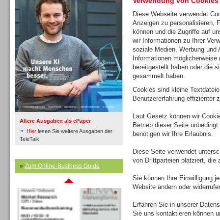
Verwendung von Cookies
Diese Webseite verwendet Coo
Anzeigen zu personalisieren, 
Inbound
können und die Zugriffe auf u
wir Informationen zu Ihrer Ver
soziale Medien, Werbung und A
Informationen möglicherweise 
bereitgestellt haben oder die 
gesammelt haben.
Cookies sind kleine Textdatei
Benutzererfahrung effizienter z
Laut Gesetz können wir Cookie
Ältere Ausgaben als ePaper
Betrieb dieser Seite unbedingt
Hier
lesen Sie weitere Ausgaben der
benötigen wir Ihre Erlaubnis.
TeleTalk.
Diese Seite verwendet untersc
von Drittparteien platziert, di
Inbound
»
Zum Online-Business Guide
Sie können Ihre Einwilligung j
Website ändern oder widerrufe
Erfahren Sie in unserer Datensc
Sie uns kontaktieren können u