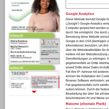
Google Analytics
Diese Website benutzt Google An
(„Google“) Google Analytics verw
Computer gespeichert werden un
Outbound
durch Sie ermöglicht. Die durch
Benutzung diese Website (einschl
Google in den USA übertragen un
Informationen benutzen, um Ihr
über die Websiteaktivitäten für
weitere mit der Websitenutzung 
Dienstleistungen zu erbringen. 
gegebenenfalls an Dritte übertra
Outbound
soweit Dritte diese Daten im Auf
Fall Ihre IP- Adresse mit andere
können die Installation der Cook
Browser Software verhindern; wir
Fall gegebenenfalls nicht sämtli
nutzen können. Durch die Nutzun
Bearbeitung der über Sie erhob
Sprachdialogsysteme u. Ki/
beschriebenen Art und Weise un
Sprachassistenten
Matomo (ehemals Piwik)