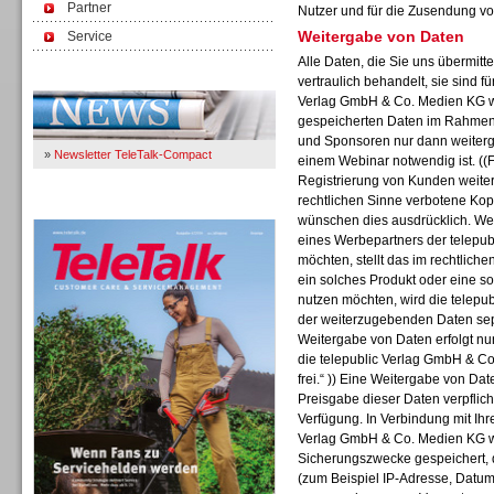
Partner
Nutzer und für die Zusendung vo
Weitergabe von Daten
Service
Alle Daten, die Sie uns übermitt
Immer Up-To-Date
vertraulich behandelt, sie sind f
Verlag GmbH & Co. Medien KG wi
gespeicherten Daten im Rahmen 
und Sponsoren nur dann weiterge
»
Newsletter TeleTalk-Compact
einem Webinar notwendig ist. ((F
Registrierung von Kunden weiter
rechtlichen Sinne verbotene Kop
TeleTalk 04/26
wünschen dies ausdrücklich. Wen
eines Werbepartners der telepu
möchten, stellt das im rechtliche
ein solches Produkt oder eine s
nutzen möchten, wird die telep
der weiterzugebenden Daten separ
Weitergabe von Daten erfolgt nur
die telepublic Verlag GmbH & Co
frei.“ )) Eine Weitergabe von Date
Preisgabe dieser Daten verpflich
Verfügung. In Verbindung mit Ihr
Verlag GmbH & Co. Medien KG w
Sicherungszwecke gespeichert, d
(zum Beispiel IP-Adresse, Datum,
TK- und ACD-Systeme