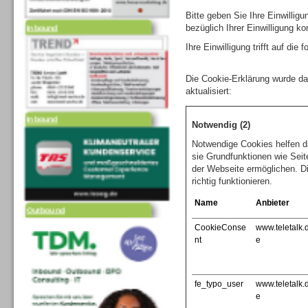
Inbound
Bitte geben Sie Ihre Einwilli
bezüglich Ihrer Einwilligung ko
Ihre Einwilligung trifft auf di
Die Cookie-Erklärung wurde d
aktualisiert:
Inbound
Notwendig (2)
Notwendige Cookies helfen d
sie Grundfunktionen wie Seit
der Webseite ermöglichen. D
richtig funktionieren.
Outbound
Name
Anbieter
CookieConse
www.teletalk.
nt
e
fe_typo_user
www.teletalk.
e