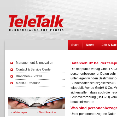
Start
News
Job & Kar
Management & Innovation
Datenschutz bei der tele
Die telepublic Verlag GmbH & C
Contact & Service Center
personenbezogener Daten sehr er
Branchen & Praxis
unterliegen wir den Bestimmunge
Markt & Produkte
Bundesdatenschutzgesetzes (BD
telepublic Verlag GmbH & Co. M
sicherstellen, dass auch die neu
Wissen
Grundverordnung (DSGVO) vom V
beachtet werden.
Was sind personenbezog
»
Whitepaper
»
Best Practice
Unter personenbezogene Daten f