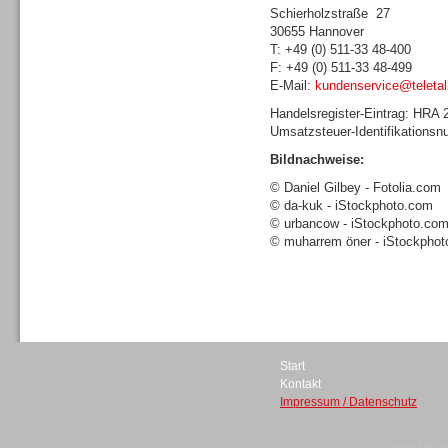
Schierholzstraße 27
30655 Hannover
T: +49 (0) 511-33 48-400
F: +49 (0) 511-33 48-499
E-Mail:
kundenservice@teletal
Sprachdialogsysteme u. Ki/
Handelsregister-Eintrag: HRA
Sprachassistenten
Umsatzsteuer-Identifikations
Bildnachweise:
© Daniel Gilbey - Fotolia.com
© da-kuk - iStockphoto.com
© urbancow - iStockphoto.co
© muharrem öner - iStockpho
Dialer
Start
Kontakt
Dialer
Impressum / Datenschutz
© telepublic V