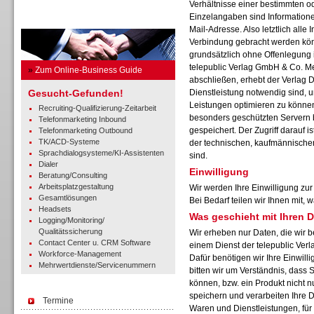
Verhältnisse einer bestimmten o
Einzelangaben sind Informatione
Business Guide
Mail-Adresse. Also letztlich alle I
Verbindung gebracht werden kön
grundsätzlich ohne Offenlegung i
telepublic Verlag GmbH & Co. M
»
Zum Online-Business Guide
abschließen, erhebt der Verlag D
Gesucht-Gefunden!
Dienstleistung notwendig sind, u
Leistungen optimieren zu können
Recruiting-Qualifizierung-Zeitarbeit
besonders geschützten Servern 
Telefonmarketing Inbound
gespeichert. Der Zugriff darauf 
Telefonmarketing Outbound
TK/ACD-Systeme
der technischen, kaufmännischen
Sprachdialogsysteme/KI-Assistenten
sind.
Dialer
Einwilligung
Beratung/Consulting
Arbeitsplatzgestaltung
Wir werden Ihre Einwilligung zu
Gesamtlösungen
Bei Bedarf teilen wir Ihnen mit,
Headsets
Was geschieht mit Ihren 
Logging/Monitoring/
Qualitätssicherung
Wir erheben nur Daten, die wir b
Contact Center u. CRM Software
einem Dienst der telepublic Ve
Workforce-Management
Dafür benötigen wir Ihre Einwilli
Mehrwertdienste/Servicenummern
bitten wir um Verständnis, dass 
können, bzw. ein Produkt nicht n
speichern und verarbeiten Ihre 
Termine
Waren und Dienstleistungen, für