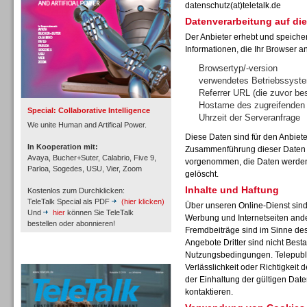
datenschutz(at)teletalk.de
Datenverarbeitung auf die
Der Anbieter erhebt und speiche
Informationen, die Ihr Browser an
Inbound
Browsertyp/-version
verwendetes Betriebssyst
Referrer URL (die zuvor be
Hostame des zugreifenden
Special: Collaborative Intelligence
Uhrzeit der Serveranfrage
We unite Human and Artifical Power.
Diese Daten sind für den Anbiet
In Kooperation mit:
Zusammenführung dieser Daten m
Avaya, Bucher+Suter, Calabrio, Five 9,
vorgenommen, die Daten werden 
Parloa, Sogedes, USU, Vier, Zoom
gelöscht.
Inhalte und Haftung
Kostenlos zum Durchklicken:
TeleTalk Special als PDF
(hier klicken)
Über unseren Online-Dienst sin
Und
hier
können Sie TeleTalk
Werbung und Internetseiten and
bestellen oder abonnieren!
Fremdbeiträge sind im Sinne de
Angebote Dritter sind nicht Best
Inbound
Nutzungsbedingungen. Telepubli
TeleTalk Archiv
Verlässlichkeit oder Richtigkeit 
der Einhaltung der gültigen Dat
kontaktieren.