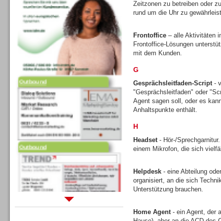
Zeitzonen zu betreiben oder zu
rund um die Uhr zu gewährleis
Frontoffice
– alle Aktivitäten
Frontoffice-Lösungen unterstütz
mit dem Kunden.
G
Outbound
Gesprächsleitfaden-Script
- v
"Gesprächsleitfaden" oder "Scr
Agent sagen soll, oder es kann 
Anhaltspunkte enthält.
H
Headset
- Hör-/Sprechgarnitur
Outbound
einem Mikrofon, die sich vielfä
Helpdesk
- eine Abteilung ode
organisiert, an die sich Tech
Unterstützung brauchen.
Sprachdialogsysteme u. Ki/
Home Agent
- ein Agent, der 
Sprachassistenten
Hause), aber an die ACD des C