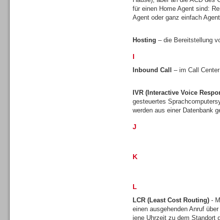
für einen Home Agent sind: Re
Agent oder ganz einfach Agen
Hosting
– die Bereitstellung v
I
Sprachdialogsysteme u. Ki/
Sprachassistenten
Inbound Call
– im Call Center
IVR (Interactive Voice Respo
gesteuertes Sprachcomputersy
werden aus einer Datenbank ge
J
K
L
LCR (Least Cost Routing)
- M
einen ausgehenden Anruf über
Sprachdialogsysteme u. Ki/
jene Uhrzeit zu dem Standort gü
Sprachassistenten