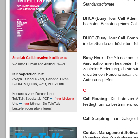
Standardsoftware.
BHCA (Busy Hour Call Attem
höchsten Belastung eines Call
Inbound
BHCC (Busy Hour Call Compl
in der Stunde der höchsten Bel
Busy Hour
- Die Stunde am Tag
Special: Collaborative Intelligence
Anrufaufkommen bearbeitet. Fü
We unite Human and Artifical Power.
zentraler Bedeutung, da sie w
In Kooperation mit:
erwartenden Personalbedarf, 
Avaya, Bucher+Suter, Calabrio, Five 9,
Aufrüstung liefert.
Parloa, Sogedes, USU, Vier, Zoom
C
Kostenlos zum Durchklicken:
Call Routing
- Die Liste von M
TeleTalk Special als PDF
(hier klicken)
Und
hier
können Sie TeleTalk
festlegt, um zu bestimmen, wo
bestellen oder abonnieren!
Call Scripting
– ein Dialoglei
Inbound
TeleTalk Archiv
Contact Management-Softwa