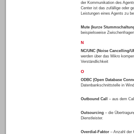
der Kommunikation des Agents
Center ist das zufällige oder 
Leistungen eines Agents zu be
Mute (kurze Stummschaltun
Dialer
beispielsweise Zwischenfragen
N
NC/UNC (Noise Cancelling/Ul
werden über das Mikro kompens
Verständlichkeit
Beratung /Consulting
O
ODBC (Open Database Connec
Datenbankschnittstelle in Wi
Outbound Call
– aus dem Call
Beratung /Consulting
Outsourcing
– die Übertragun
Dienstleister.
Overdial-Faktor
– Anzahl der 