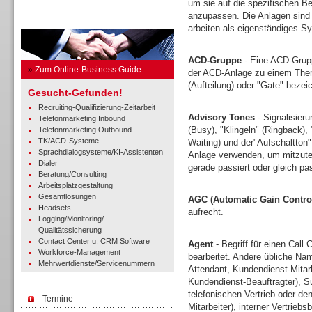
um sie auf die spezifischen Be
anzupassen. Die Anlagen sind 
Business Guide
arbeiten als eigenständiges Sy
ACD-Gruppe
- Eine ACD-Grupp
»
Zum Online-Business Guide
der ACD-Anlage zu einem Thema
(Aufteilung) oder "Gate" bezei
Gesucht-Gefunden!
Recruiting-Qualifizierung-Zeitarbeit
Advisory Tones
- Signalisieru
Telefonmarketing Inbound
(Busy), "Klingeln" (Ringback),
Telefonmarketing Outbound
TK/ACD-Systeme
Waiting) und der"Aufschaltton
Sprachdialogsysteme/KI-Assistenten
Anlage verwenden, um mitzutei
Dialer
gerade passiert oder gleich pa
Beratung/Consulting
Arbeitsplatzgestaltung
Gesamtlösungen
AGC (Automatic Gain Contro
Headsets
aufrecht.
Logging/Monitoring/
Qualitätssicherung
Contact Center u. CRM Software
Agent
- Begriff für einen Call 
Workforce-Management
bearbeitet. Andere übliche Nam
Mehrwertdienste/Servicenummern
Attendant, Kundendienst-Mitar
Kundendienst-Beauftragter), Sup
telefonischen Vertrieb oder d
Termine
Mitarbeiter), interner Vertrieb