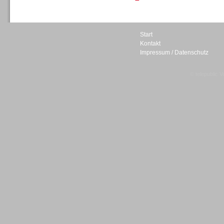
Personal
Start
Kontakt
Impressum / Datenschutz
© telepublic V
Inbound
Inbound