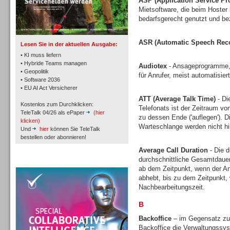
ASP (Application Service Pr
TK- und ACD-Systeme
Mietsoftware, die beim Hoster l
bedarfsgerecht genutzt und bez
ASR (Automatic Speech Reco
Lesen Sie in der aktuellen Ausgabe:
• KI muss liefern
• Hybride Teams managen
Audiotex
- Ansageprogramme, 
• Geopolitik
für Anrufer, meist automatisie
Workforce-Management
• Software 2036
• EU AI Act Versicherer
ATT (Average Talk Time)
- Di
Kostenlos zum Durchklicken:
Telefonats ist der Zeitraum vo
TeleTalk 04/26 als ePaper
(hier
zu dessen Ende ('auflegen'). D
klicken)
Warteschlange werden nicht h
Und
hier
können Sie TeleTalk
bestellen oder abonnieren!
Personal
Average Call Duration
- Die d
durchschnittliche Gesamtdauer
TeleTalk Special
ab dem Zeitpunkt, wenn der An
abhebt, bis zu dem Zeitpunkt, 
Nachbearbeitungszeit.
B
Personal
Backoffice
– im Gegensatz zu 
Backoffice die Verwaltungssys