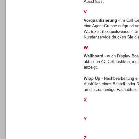
Abschluss.
V
Vorqualifizierung
- im Call Ce
TK- und ACD-Systeme
eine Agent-Gruppe aufgrund vo
Wartezeit (beispielsweise: "für 
Kundenservice drücken Sie die
W
Wallboard
- auch Display Boar
aktuellen ACD-Statistiken, ins
Workforce-Management
anzeigt.
Wrap Up
- Nachbearbeitung ei
Ausfüllen eines Bestell- oder
an die zuständige Fachabteilu
X
Personal
Y
Z