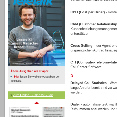
Verwalten des Kundenkontakte
CPO (Cost per Order)
- Koste
Inbound
CRM (Customer Relationshi
Kundenbeziehungsmanagement v
unterstützen
Cross Selling
– der Agent err
ursprünglichen Auftrag hinausg
CTI (Computer-Telefonie-Inte
Call Center-Software
Ältere Ausgaben als ePaper
D
Hier
lesen Sie weitere Ausgaben der
TeleTalk.
Delayed Call Statistics
- Wart
lange Anrufer bereit sind zu w
werden.
Inbound
»
Zum Online-Business Guide
Dialer
- automatisierte Anwahlh
Rufnummern anzuwählen und s