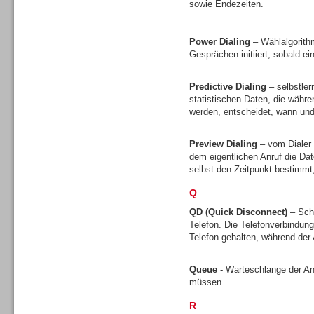
sowie Endezeiten.
Gesamtlösungen
Power Dialing
– Wählalgorith
Gesprächen initiiert, sobald ei
Predictive Dialing
– selbstler
statistischen Daten, die währ
Gesamtlösungen
werden, entscheidet, wann und 
Preview Dialing
– vom Dialer 
dem eigentlichen Anruf die D
selbst den Zeitpunkt bestimmt
Q
Headsets
QD (Quick Disconnect)
– Sch
Telefon. Die Telefonverbindun
Telefon gehalten, während de
Queue
- Warteschlange der A
müssen.
Headsets
R