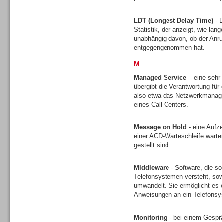
LDT (Longest Delay Time)
- D
Statistik, der anzeigt, wie lan
unabhängig davon, ob der Anruf
entgegengenommen hat.
M
Sprachdialogsysteme u. Ki/
Sprachassistenten
Managed Service
– eine sehr
übergibt die Verantwortung für 
also etwa das Netzwerkmanagem
eines Call Centers.
Message on Hold
- eine Aufz
einer ACD-Warteschleife wart
Dialer
gestellt sind.
Middleware
- Software, die s
Telefonsystemen versteht, sow
umwandelt. Sie ermöglicht es 
Anweisungen an ein Telefons
Dialer
Monitoring
- bei einem Gesprä