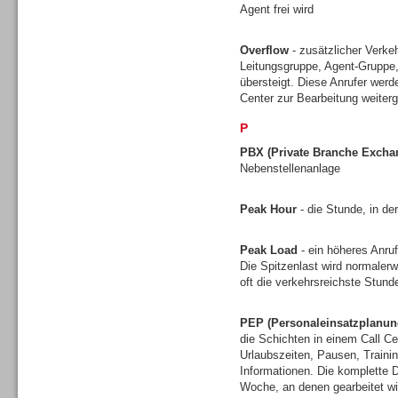
Agent frei wird
Gesamtlösungen
Overflow
- zusätzlicher Verkeh
Leitungsgruppe, Agent-Gruppe,
übersteigt. Diese Anrufer werd
Center zur Bearbeitung weiterg
P
PBX (Private Branche Excha
Nebenstellenanlage
Peak Hour
- die Stunde, in de
Peak Load
- ein höheres Anruf
Die Spitzenlast wird normalerw
oft die verkehrsreichste Stun
Gesamtlösungen
PEP (Personaleinsatzplanun
die Schichten in einem Call Ce
Urlaubszeiten, Pausen, Traini
Informationen. Die komplette D
Woche, an denen gearbeitet wi