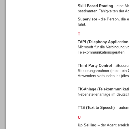
Skill Based Routing
- eine Me
bestimmten Fähigkeiten der Ag
Supervisor
- die Person, die 
führt.
Contact Center u. CRM
Software
T
TAPI (Telephony Applicatio
Microsoft für die Verbindung
Telekommunikationsgeräten
Third Party Control
- Steueru
Contact Center u. CRM
Steuerungsrechner (meist ein C
Software
Anwenders verbunden ist (dies 
TK-Anlage (Telekommunikati
Nebenstellenanlage im deuts
TTS (Text to Speech)
– autom
Personal
U
Up Selling
– der Agent erreic