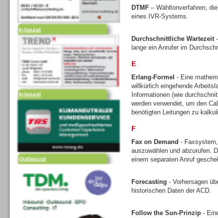
DTMF
– Wähltonverfahren, die
eines IVR-Systems.
Inbound
Durchschnittliche Wartezeit
-
lange ein Anrufer im Durchschni
E
Erlang-Formel
- Eine mathem
willkürlich eingehende Arbeits
Inbound
Informationen (wie durchschni
werden verwendet, um den Call
benötigten Leitungen zu kalkul
F
Fax on Demand
- Faxsystem,
auszuwählen und abzurufen. Di
Outbound
einem separaten Anruf gesche
Forecasting
- Vorhersagen üb
historischen Daten der ACD.
Follow the Sun-Prinzip
- Ein