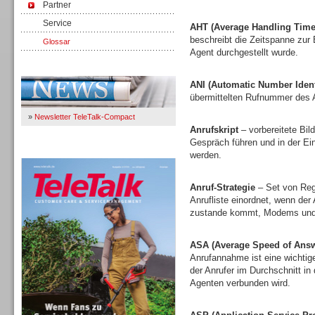
Partner
Service
AHT (Average Handling Time
beschreibt die Zeitspanne zur
Glossar
Agent durchgestellt wurde.
Immer Up-To-Date
ANI (Automatic Number Identi
übermittelten Rufnummer des A
»
Newsletter TeleTalk-Compact
Anrufskript
– vorbereitete Bi
Gespräch führen und in der E
TeleTalk 04/26
werden.
Anruf-Strategie
– Set von Rege
Anrufliste einordnet, wenn der
zustande kommt, Modems und 
ASA (Average Speed of Answ
Anrufannahme ist eine wichtige
der Anrufer im Durchschnitt in
Agenten verbunden wird.