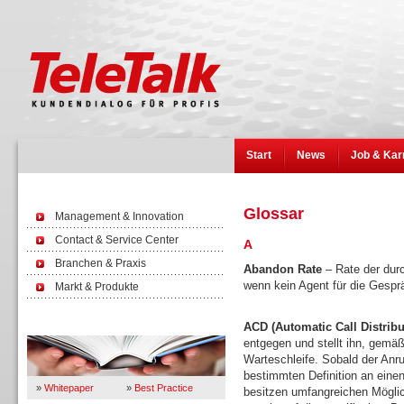
Start
News
Job & Kar
Glossar
Management & Innovation
Contact & Service Center
A
Branchen & Praxis
Abandon Rate
– Rate der durc
wenn kein Agent für die Gespr
Markt & Produkte
Wissen
ACD (Automatic Call Distribu
entgegen und stellt ihn, gemäß
Warteschleife. Sobald der Anruf
bestimmten Definition an eine
»
Whitepaper
»
Best Practice
besitzen umfangreichen Mögli