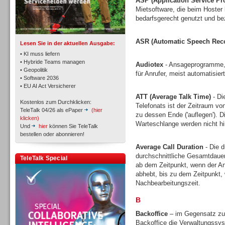
ASP (Application Service Pr
TK- und ACD-Systeme
Mietsoftware, die beim Hoster l
bedarfsgerecht genutzt und bez
ASR (Automatic Speech Reco
Lesen Sie in der aktuellen Ausgabe:
• KI muss liefern
• Hybride Teams managen
Audiotex
- Ansageprogramme, 
• Geopolitik
für Anrufer, meist automatisie
Workforce-Management
• Software 2036
• EU AI Act Versicherer
ATT (Average Talk Time)
- Di
Kostenlos zum Durchklicken:
Telefonats ist der Zeitraum vo
TeleTalk 04/26 als ePaper
(hier
zu dessen Ende ('auflegen'). D
klicken)
Warteschlange werden nicht h
Und
hier
können Sie TeleTalk
bestellen oder abonnieren!
Personal
Average Call Duration
- Die d
durchschnittliche Gesamtdauer
TeleTalk Special
ab dem Zeitpunkt, wenn der An
abhebt, bis zu dem Zeitpunkt, 
Nachbearbeitungszeit.
B
Personal
Backoffice
– im Gegensatz zu 
Backoffice die Verwaltungssys