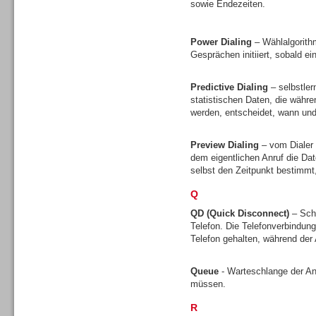
sowie Endezeiten.
Gesamtlösungen
Power Dialing
– Wählalgorith
Gesprächen initiiert, sobald ei
Predictive Dialing
– selbstler
statistischen Daten, die währ
Gesamtlösungen
werden, entscheidet, wann und 
Preview Dialing
– vom Dialer 
dem eigentlichen Anruf die D
selbst den Zeitpunkt bestimmt
Q
Headsets
QD (Quick Disconnect)
– Sch
Telefon. Die Telefonverbindun
Telefon gehalten, während de
Queue
- Warteschlange der A
müssen.
Headsets
R