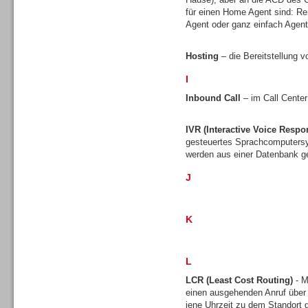
für einen Home Agent sind: Re
Agent oder ganz einfach Agen
Hosting
– die Bereitstellung v
I
Sprachdialogsysteme u. Ki/
Sprachassistenten
Inbound Call
– im Call Center
IVR (Interactive Voice Respo
gesteuertes Sprachcomputersy
werden aus einer Datenbank ge
J
K
L
LCR (Least Cost Routing)
- M
Sprachdialogsysteme u. Ki/
einen ausgehenden Anruf über
Sprachassistenten
jene Uhrzeit zu dem Standort gü