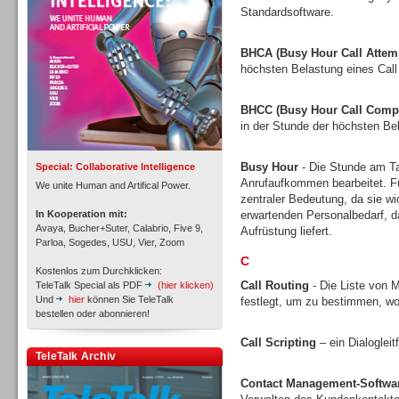
Standardsoftware.
BHCA (Busy Hour Call Attem
höchsten Belastung eines Call
Inbound
BHCC (Busy Hour Call Compl
in der Stunde der höchsten Bel
Busy Hour
- Die Stunde am Tag
Special: Collaborative Intelligence
Anrufaufkommen bearbeitet. Fü
We unite Human and Artifical Power.
zentraler Bedeutung, da sie w
In Kooperation mit:
erwartenden Personalbedarf, 
Avaya, Bucher+Suter, Calabrio, Five 9,
Aufrüstung liefert.
Parloa, Sogedes, USU, Vier, Zoom
C
Kostenlos zum Durchklicken:
Call Routing
- Die Liste von M
TeleTalk Special als PDF
(hier klicken)
Und
hier
können Sie TeleTalk
festlegt, um zu bestimmen, wo
bestellen oder abonnieren!
Call Scripting
– ein Dialoglei
Inbound
TeleTalk Archiv
Contact Management-Softwa