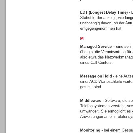
LDT (Longest Delay Time)
- D
Statistik, der anzeigt, wie lan
unabhängig davon, ob der Anruf
entgegengenommen hat.
M
Sprachdialogsysteme u. Ki/
Sprachassistenten
Managed Service
– eine sehr
übergibt die Verantwortung für 
also etwa das Netzwerkmanagem
eines Call Centers.
Message on Hold
- eine Aufz
einer ACD-Warteschleife wart
Dialer
gestellt sind.
Middleware
- Software, die s
Telefonsystemen versteht, sow
umwandelt. Sie ermöglicht es 
Anweisungen an ein Telefons
Dialer
Monitoring
- bei einem Gesprä