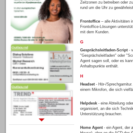
Zeitzonen zu betreiben oder zu
rund um die Uhr zu gewährleis
Frontoffice
– alle Aktivitäten
Frontoffice-Lösungen unterstütz
mit dem Kunden.
G
Outbound
Gesprächsleitfaden-Script
- v
"Gesprächsleitfaden" oder "Scr
Agent sagen soll, oder es kann 
Anhaltspunkte enthält.
H
Outbound
Headset
- Hör-/Sprechgarnitur
einem Mikrofon, die sich vielfä
Helpdesk
- eine Abteilung ode
organisiert, an die sich Tech
Unterstützung brauchen.
Sprachdialogsysteme u. Ki/
Home Agent
- ein Agent, der 
Sprachassistenten
Hause), aber an die ACD des C