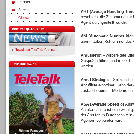
Partner
Service
AHT (Average Handling Time
beschreibt die Zeitspanne zur
Glossar
Agent durchgestellt wurde.
Immer Up-To-Date
ANI (Automatic Number Identi
übermittelten Rufnummer des A
»
Newsletter TeleTalk-Compact
Anrufskript
– vorbereitete Bi
Gespräch führen und in der E
TeleTalk 04/26
werden.
Anruf-Strategie
– Set von Rege
Anrufliste einordnet, wenn der
zustande kommt, Modems und 
ASA (Average Speed of Answ
Anrufannahme ist eine wichtige
der Anrufer im Durchschnitt in
Agenten verbunden wird.