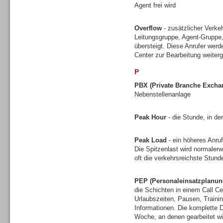
Agent frei wird
Gesamtlösungen
Overflow
- zusätzlicher Verkeh
Leitungsgruppe, Agent-Gruppe,
übersteigt. Diese Anrufer werd
Center zur Bearbeitung weiterg
P
PBX (Private Branche Excha
Nebenstellenanlage
Peak Hour
- die Stunde, in de
Peak Load
- ein höheres Anruf
Die Spitzenlast wird normalerw
oft die verkehrsreichste Stun
Gesamtlösungen
PEP (Personaleinsatzplanun
die Schichten in einem Call Ce
Urlaubszeiten, Pausen, Traini
Informationen. Die komplette D
Woche, an denen gearbeitet wi