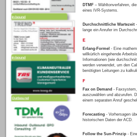
DTMF
– Wähltonverfahren, die
eines IVR-Systems.
Inbound
Durchschnittliche Wartezeit
-
lange ein Anrufer im Durchschni
E
Erlang-Formel
- Eine mathem
willkürlich eingehende Arbeits
Inbound
Informationen (wie durchschni
werden verwendet, um den Call
benötigten Leitungen zu kalkul
F
Fax on Demand
- Faxsystem,
auszuwählen und abzurufen. Di
Outbound
einem separaten Anruf gesche
Forecasting
- Vorhersagen üb
historischen Daten der ACD.
Follow the Sun-Prinzip
- Ein