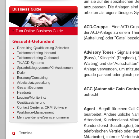
um sie auf die spezifischen Be
anzupassen. Die Anlagen sind 
Business Guide
arbeiten als eigenständiges Sy
ACD-Gruppe
- Eine ACD-Grupp
»
Zum Online-Business Guide
der ACD-Anlage zu einem Thema
(Aufteilung) oder "Gate" bezei
Gesucht-Gefunden!
Recruiting-Qualifizierung-Zeitarbeit
Advisory Tones
- Signalisieru
Telefonmarketing Inbound
(Busy), "Klingeln" (Ringback),
Telefonmarketing Outbound
TK/ACD-Systeme
Waiting) und der"Aufschaltton
Sprachdialogsysteme/KI-Assistenten
Anlage verwenden, um mitzutei
Dialer
gerade passiert oder gleich pa
Beratung/Consulting
Arbeitsplatzgestaltung
Gesamtlösungen
AGC (Automatic Gain Contro
Headsets
aufrecht.
Logging/Monitoring/
Qualitätssicherung
Contact Center u. CRM Software
Agent
- Begriff für einen Call 
Workforce-Management
bearbeitet. Andere übliche Nam
Mehrwertdienste/Servicenummern
Attendant, Kundendienst-Mitar
Kundendienst-Beauftragter), Sup
telefonischen Vertrieb oder d
Termine
Mitarbeiter), interner Vertrieb