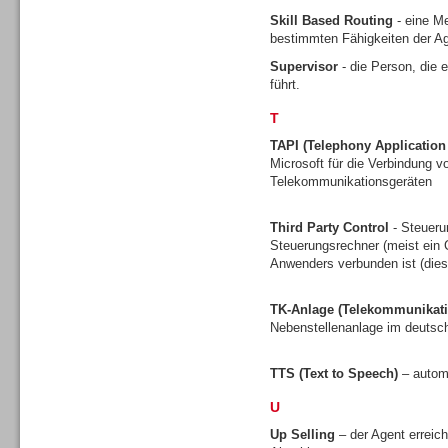
Skill Based Routing
- eine Me
bestimmten Fähigkeiten der Ag
Supervisor
- die Person, die 
führt.
Contact Center u. CRM
Software
T
TAPI (Telephony Applicatio
Microsoft für die Verbindung
Telekommunikationsgeräten
Third Party Control
- Steueru
Contact Center u. CRM
Steuerungsrechner (meist ein C
Software
Anwenders verbunden ist (dies 
TK-Anlage (Telekommunikati
Nebenstellenanlage im deuts
TTS (Text to Speech)
– autom
Personal
U
Up Selling
– der Agent erreic