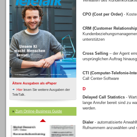
Verwalten des Kundenkontakte
CPO (Cost per Order)
- Koste
Inbound
CRM (Customer Relationshi
Kundenbeziehungsmanagement v
unterstützen
Cross Selling
– der Agent err
ursprünglichen Auftrag hinausg
CTI (Computer-Telefonie-Inte
Call Center-Software
Ältere Ausgaben als ePaper
D
Hier
lesen Sie weitere Ausgaben der
TeleTalk.
Delayed Call Statistics
- Wart
lange Anrufer bereit sind zu w
werden.
Inbound
»
Zum Online-Business Guide
Dialer
- automatisierte Anwahlh
Rufnummern anzuwählen und s