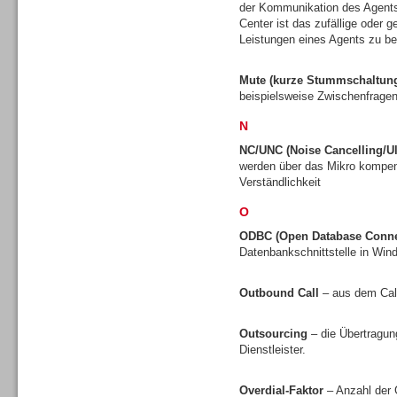
der Kommunikation des Agents
Center ist das zufällige oder 
Leistungen eines Agents zu be
Mute (kurze Stummschaltun
Dialer
beispielsweise Zwischenfragen
N
NC/UNC (Noise Cancelling/Ul
werden über das Mikro kompens
Verständlichkeit
Beratung /Consulting
O
ODBC (Open Database Connec
Datenbankschnittstelle in Wi
Outbound Call
– aus dem Call
Beratung /Consulting
Outsourcing
– die Übertragun
Dienstleister.
Overdial-Faktor
– Anzahl der 