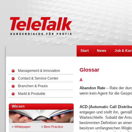
Start
News
Job & Kar
Glossar
Management & Innovation
Contact & Service Center
A
Branchen & Praxis
Abandon Rate
– Rate der durc
wenn kein Agent für die Gespr
Markt & Produkte
Wissen
ACD (Automatic Call Distribu
entgegen und stellt ihn, gemäß
Warteschleife. Sobald der Anruf
bestimmten Definition an eine
»
Whitepaper
»
Best Practice
besitzen umfangreichen Mögli