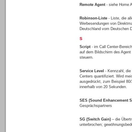
Remote Agent
- siehe Home 
Robinson-Liste
- Liste, die a
Werbesendungen von Direktmark
Headsets
Deutschland vom Deutschen Di
S
Script
- im Call Center-Bereich
auf dem Bildschirm des Agent 
steuern.
Logging / Monitoring /
Service Level
- Kennzahl, die
Qualitätssicherung
Centers quantifiziert. Wird mei
ausgedrückt, zum Beispiel 80
innerhalb von 20 Sekunden.
SES (Sound Enhancement S
Gesprächspartners
SG (Switch Gain)
– die Übert
unterbrochen; gewöhnungsbedü