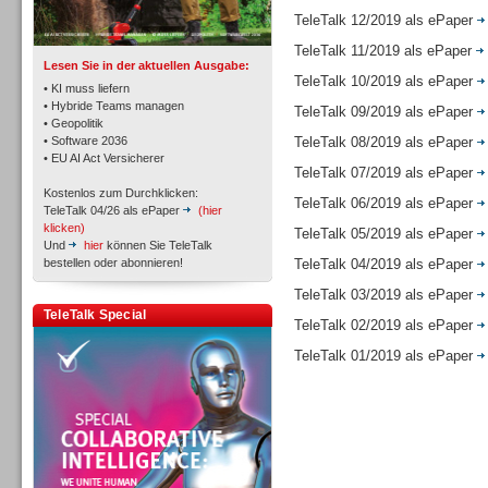
TK- und ACD-Systeme
TeleTalk 12/2019 als ePaper
TeleTalk 11/2019 als ePaper
Lesen Sie in der aktuellen Ausgabe:
TeleTalk 10/2019 als ePaper
• KI muss liefern
• Hybride Teams managen
TeleTalk 09/2019 als ePaper
• Geopolitik
• Software 2036
TeleTalk 08/2019 als ePaper
Workforce-Management
• EU AI Act Versicherer
TeleTalk 07/2019 als ePaper
Kostenlos zum Durchklicken:
TeleTalk 06/2019 als ePaper
TeleTalk 04/26 als ePaper
(hier
klicken)
TeleTalk 05/2019 als ePaper
Und
hier
können Sie TeleTalk
bestellen oder abonnieren!
TeleTalk 04/2019 als ePaper
Personal
TeleTalk 03/2019 als ePaper
TeleTalk Special
TeleTalk 02/2019 als ePaper
TeleTalk 01/2019 als ePaper
Personal