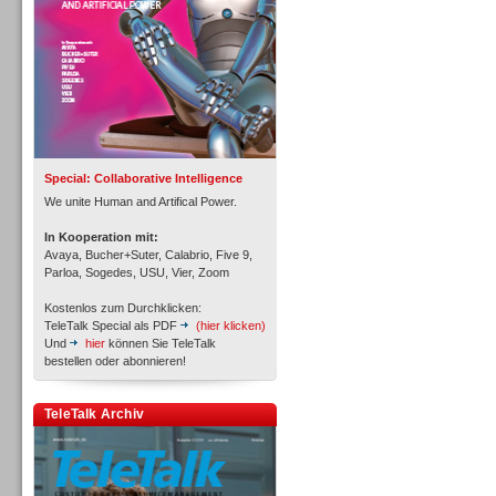
Inbound
Special: Collaborative Intelligence
We unite Human and Artifical Power.
In Kooperation mit:
Avaya, Bucher+Suter, Calabrio, Five 9,
Parloa, Sogedes, USU, Vier, Zoom
Kostenlos zum Durchklicken:
TeleTalk Special als PDF
(hier klicken)
Und
hier
können Sie TeleTalk
bestellen oder abonnieren!
TeleTalk Archiv
Inbound