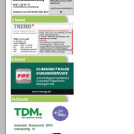
Inbound
Inbound
Outbound