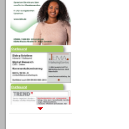
Outbound
Outbound
Sprachdialogsysteme u. Ki/
Sprachassistenten