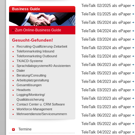
TeleTalk 02/2025 als ePaper
Business Guide
TeleTalk 01/2025 als ePaper
TeleTalk 05/2024 als ePaper
»
Zum Online-Business Guide
TeleTalk 04/2024 als ePaper
TeleTalk 03/2024 als ePaper
Gesucht-Gefunden!
Recruiting-Qualifizierung-Zeitarbeit
TeleTalk 02/2024 als ePaper
Telefonmarketing Inbound
TeleTalk 01/2024 als ePaper
Telefonmarketing Outbound
TK/ACD-Systeme
TeleTalk 06/2023 als ePaper
Sprachdialogsysteme/KI-Assistenten
Dialer
TeleTalk 05/2023 als ePaper
Beratung/Consulting
Arbeitsplatzgestaltung
TeleTalk 04/2023 als ePaper
Gesamtlösungen
TeleTalk 03/2023 als ePaper
Headsets
Logging/Monitoring/
TeleTalk 02/2023 als ePaper
Qualitätssicherung
Contact Center u. CRM Software
TeleTalk 01/2023 als ePaper
Workforce-Management
Mehrwertdienste/Servicenummern
TeleTalk 06/2022 als ePaper
TeleTalk 05/2022 als ePaper
Termine
TeleTalk 04/2022 als ePaper