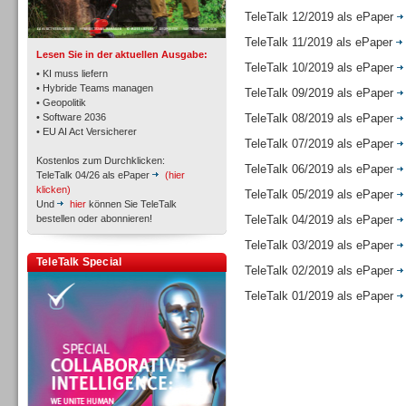
TK- und ACD-Systeme
TeleTalk 12/2019 als ePaper
TeleTalk 11/2019 als ePaper
Lesen Sie in der aktuellen Ausgabe:
TeleTalk 10/2019 als ePaper
• KI muss liefern
• Hybride Teams managen
TeleTalk 09/2019 als ePaper
• Geopolitik
• Software 2036
TeleTalk 08/2019 als ePaper
Workforce-Management
• EU AI Act Versicherer
TeleTalk 07/2019 als ePaper
Kostenlos zum Durchklicken:
TeleTalk 06/2019 als ePaper
TeleTalk 04/26 als ePaper
(hier
klicken)
TeleTalk 05/2019 als ePaper
Und
hier
können Sie TeleTalk
bestellen oder abonnieren!
TeleTalk 04/2019 als ePaper
Personal
TeleTalk 03/2019 als ePaper
TeleTalk Special
TeleTalk 02/2019 als ePaper
TeleTalk 01/2019 als ePaper
Personal