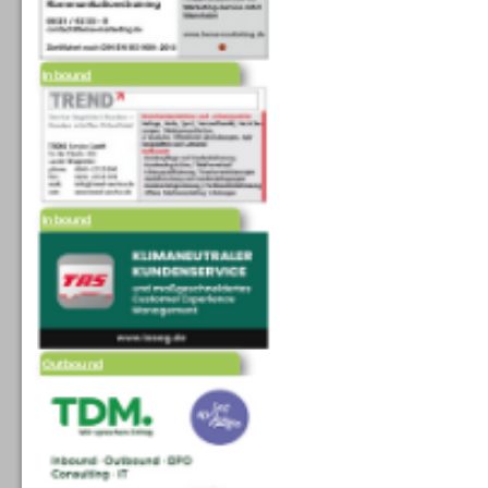
Inbound
Inbound
Outbound