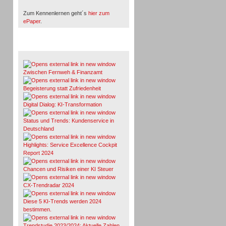
Zum Kennenlernen geht´s
hier zum
ePaper
.
Whitepaper & Studien
Zwischen Fernweh & Finanzamt
Begeisterung statt Zufriedenheit
Digital Dialog: KI-Transformation
Status und Trends: Kundenservice in
Deutschland
Highlights: Service Excellence Cockpit
Report 2024
Chancen und Risiken einer KI Steuer
CX-Trendradar 2024
Diese 5 KI-Trends werden 2024
bestimmen.
Trendstudie 2023/2024: Aktuelle Zahlen