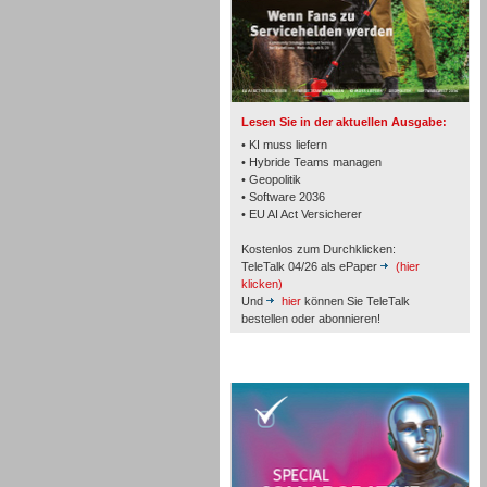
TK- und ACD-Systeme
Lesen Sie in der aktuellen Ausgabe:
• KI muss liefern
• Hybride Teams managen
• Geopolitik
• Software 2036
Workforce-Management
• EU AI Act Versicherer
Kostenlos zum Durchklicken:
TeleTalk 04/26 als ePaper
(hier
klicken)
Und
hier
können Sie TeleTalk
bestellen oder abonnieren!
Personal
TeleTalk Special