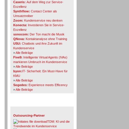
Caseris:
Auf dem Weg zur Service-
Exzellenz
Synthflow:
Contact Center als
Umsatztreiber
Zoom:
Kundenservice neu denken
Konecta:
Investieren Sie in Service-
Exzellenz
sonocom:
Der Ton macht die Musik
QNova:
Kontaktanalyse ohne Training
USU:
Chatbots und ihre Zukunft im
Kundenservice
»
Alle Beiträge
Five9:
Intelligente Virtual Agents (IVAs)
markieren Umbruch im Kundenservice
»
Alle Beiträge
byon:
IT- Sicherheit: Ein Must-Have für
KMU
»
Alle Beiträge
Sogedes:
Experience meets Efficency
»
Alle Beiträge
Themen-Specials
Outsourcing-Partner
TDM: KI und die
Trendwende im Kundenservice