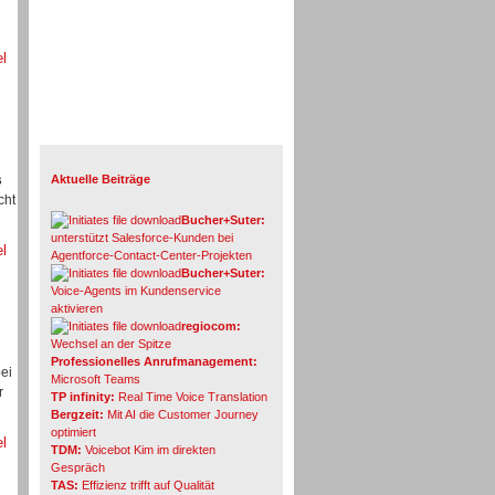
el
Info-Board
s
Aktuelle Beiträge
cht
Bucher+Suter:
unterstützt Salesforce-Kunden bei
el
Agentforce-Contact-Center-Projekten
Bucher+Suter:
Voice-Agents im Kundenservice
aktivieren
regiocom:
Wechsel an der Spitze
Professionelles Anrufmanagement:
ei
Microsoft Teams
r
TP infinity:
Real Time Voice Translation
Bergzeit:
Mit AI die Customer Journey
optimiert
el
TDM:
Voicebot Kim im direkten
Gespräch
TAS:
Effizienz trifft auf Qualität