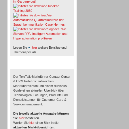
in, Garbage out!
Junokai:
Training 2030
Vier:
Automatisierte Qualitätskontrolle der
Sprachkommunikation Case Hermes
Sogedes: Wie
Sie von RPA, Intelligent Automation und
Hyperautomation profitieren
Lesen Sie
hier
weitere Beiträge und
Themenspecials
TeleTalk-Marktführer 1/2026
Der TeleTalk-Marktführer Contact Center
& CRM bietet mit zahlreichen
Marktübersichten und einem Business-
Guide einen aktuellen Überblick über
Technologien, Lösungen, Produkte und
Dienstleistungen für Customer Care &
Servicemanagement.
Die jeweils aktuelle Ausgabe können
Sie
hier
bestellen.
Werfen Sie
hier
einen Blick in die
aktuellen Marktübersichten.