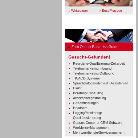
»
Whitepaper
»
Best Practice
Business Guide
»
Zum Online-Business Guide
Gesucht-Gefunden!
Recruiting-Qualifizierung-Zeitarbeit
Telefonmarketing Inbound
Telefonmarketing Outbound
TK/ACD-Systeme
Sprachdialogsysteme/KI-Assistenten
Dialer
Beratung/Consulting
Arbeitsplatzgestaltung
Gesamtlösungen
Headsets
Logging/Monitoring/
Qualitätssicherung
Contact Center u. CRM Software
Workforce-Management
Mehrwertdienste/Servicenummern