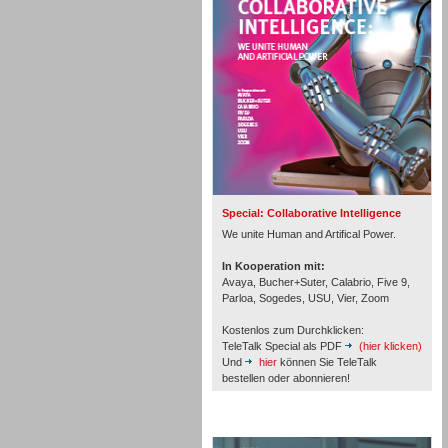
Personal
Inbound
Special: Collaborative Intelligence
We unite Human and Artifical Power.
In Kooperation mit:
Avaya, Bucher+Suter, Calabrio, Five 9,
Parloa, Sogedes, USU, Vier, Zoom
Kostenlos zum Durchklicken:
TeleTalk Special als PDF
(hier klicken)
Und
hier
können Sie TeleTalk
bestellen oder abonnieren!
Inbound
TeleTalk Archiv