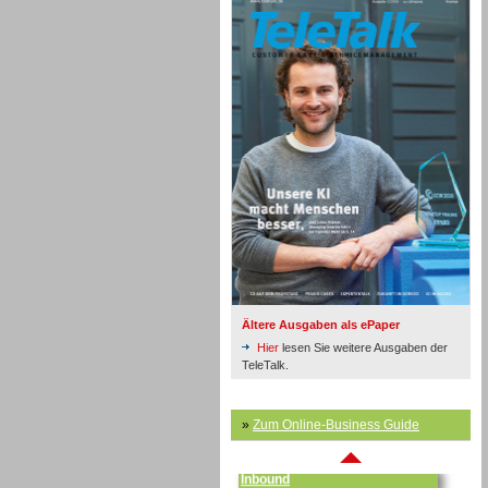
Inbound
Ältere Ausgaben als ePaper
Hier
lesen Sie weitere Ausgaben der
TeleTalk.
»
Zum Online-Business Guide
Inbound