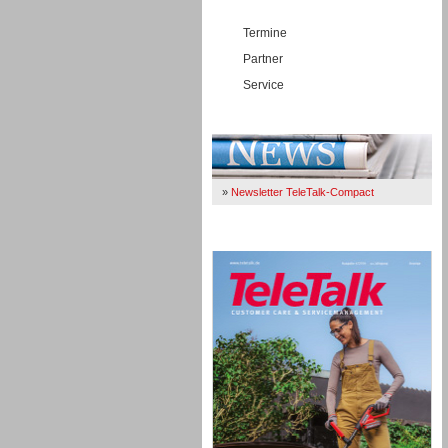
Termine
Partner
Service
Immer Up-To-Date
»
Newsletter TeleTalk-Compact
TeleTalk 04/26