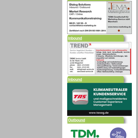
Inbound
Inbound
Outbound