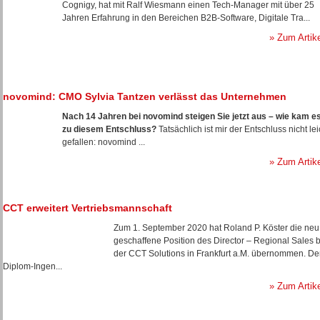
Cognigy, hat mit Ralf Wiesmann einen Tech-Manager mit über 25
Jahren Erfahrung in den Bereichen B2B-Software, Digitale Tra...
» Zum Artik
novomind: CMO Sylvia Tantzen verlässt das Unternehmen
Nach 14 Jahren bei novomind steigen Sie jetzt aus – wie kam e
zu diesem Entschluss?
Tatsächlich ist mir der Entschluss nicht lei
gefallen: novomind ...
» Zum Artik
CCT erweitert Vertriebsmannschaft
Zum 1. September 2020 hat Roland P. Köster die neu
geschaffene Position des Director – Regional Sales b
der CCT Solutions in Frankfurt a.M. übernommen. De
Diplom-Ingen...
» Zum Artik