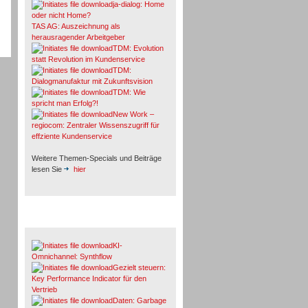
ja-dialog: Home
oder nicht Home?
TAS AG: Auszeichnung als
herausragender Arbeitgeber
TDM: Evolution
statt Revolution im Kundenservice
TDM:
Dialogmanufaktur mit Zukunftsvision
TDM: Wie
spricht man Erfolg?!
New Work –
regiocom: Zentraler Wissenszugriff für
effziente Kundenservice
Weitere Themen-Specials und Beiträge
lesen Sie
hier
Fachbeiträge & Cases
KI-
Omnichannel: Synthflow
Gezielt steuern:
Key Performance Indicator für den
Vertrieb
Daten: Garbage