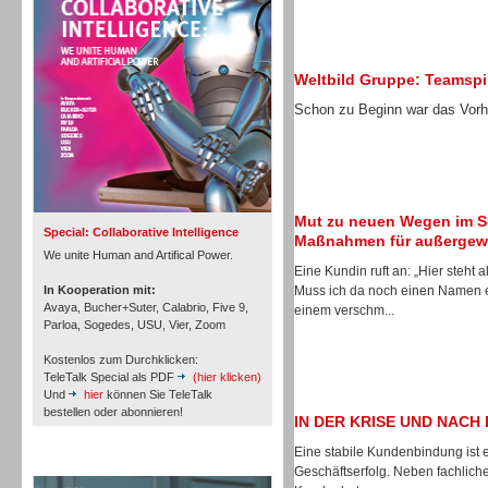
Personal
Weltbild Gruppe: Teamspir
Schon zu Beginn war das Vorha
Inbound
Mut zu neuen Wegen im S
Special: Collaborative Intelligence
Maßnahmen für außergewö
We unite Human and Artifical Power.
Eine Kundin ruft an: „Hier steht
In Kooperation mit:
Muss ich da noch einen Namen e
Avaya, Bucher+Suter, Calabrio, Five 9,
einem verschm...
Parloa, Sogedes, USU, Vier, Zoom
Kostenlos zum Durchklicken:
TeleTalk Special als PDF
(hier klicken)
Und
hier
können Sie TeleTalk
bestellen oder abonnieren!
IN DER KRISE UND NACH 
Eine stabile Kundenbindung ist 
TeleTalk Archiv
Inbound
Geschäftserfolg. Neben fachlich