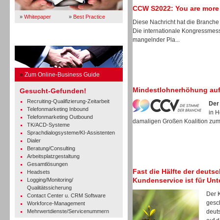
CCW S2022: You are more
»
Whitepaper
»
Best Practice
Diese Nachricht hat die Branche 
Die internationale Kongressmes
mangelnder Pla...
Business Guide
»
Zum Online-Business Guide
Mindestlohnerhöhung auf
Gesucht-Gefunden!
Recruiting-Qualifizierung-Zeitarbeit
Der
Telefonmarketing Inbound
in 
Telefonmarketing Outbound
damaligen Großen Koalition zum 
TK/ACD-Systeme
Sprachdialogsysteme/KI-Assistenten
Dialer
Beratung/Consulting
Arbeitsplatzgestaltung
Gesamtlösungen
Fast die Hälfte der deuts
Headsets
Kundenservice ist für Un
Logging/Monitoring/
Qualitätssicherung
Der 
Contact Center u. CRM Software
gesch
Workforce-Management
Mehrwertdienste/Servicenummern
deut