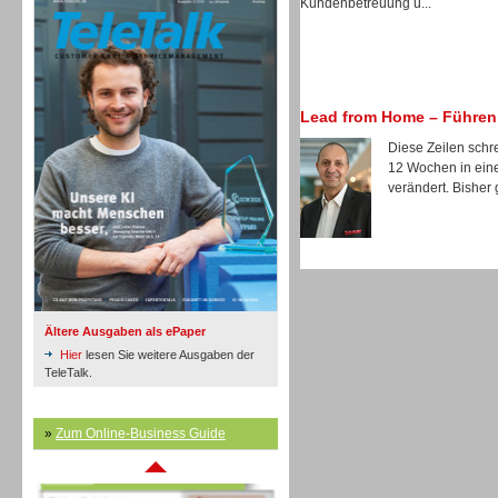
Kundenbetreuung u...
Lead from Home – Führen 
Inbound
Diese Zeilen schre
12 Wochen in einer
verändert. Bisher 
Ältere Ausgaben als ePaper
Hier
lesen Sie weitere Ausgaben der
TeleTalk.
»
Zum Online-Business Guide
Inbound