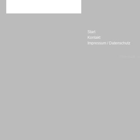
Sprachdialogsysteme u. Ki/
Sprachassistenten
Start
Kontakt
Impressum / Datenschutz
Sprachdialogsysteme u. Ki/
Sprachassistenten
© telepublic V