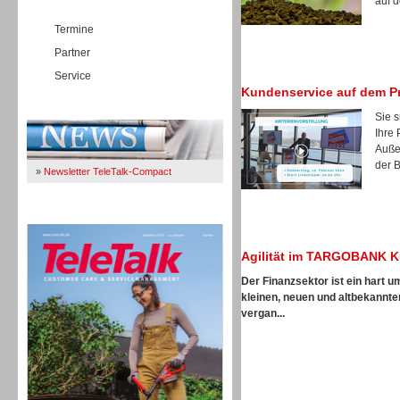
auf d
Termine
Partner
Service
Kundenservice auf dem P
Immer Up-To-Date
Sie 
Ihre
Auße
der B
»
Newsletter TeleTalk-Compact
TeleTalk 04/26
Agilität im TARGOBANK K
Der Finanzsektor ist ein hart 
kleinen, neuen und altbekannte
vergan...