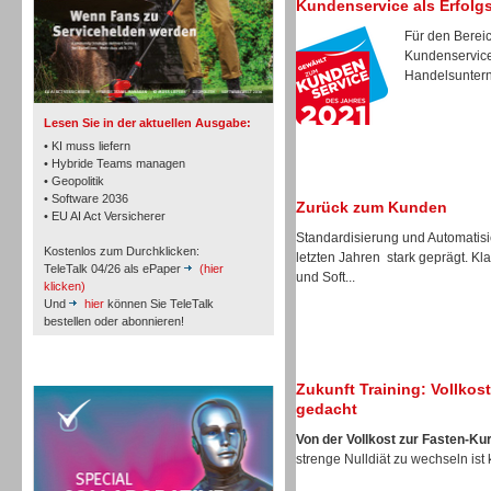
Kundenservice als Erfolg
Für den Bereic
Kundenservice 
TK- und ACD-Systeme
Handelsunterne
Lesen Sie in der aktuellen Ausgabe:
• KI muss liefern
• Hybride Teams managen
• Geopolitik
• Software 2036
Workforce-Management
Zurück zum Kunden
• EU AI Act Versicherer
Standardisierung und Automatis
Kostenlos zum Durchklicken:
letzten Jahren stark geprägt. K
TeleTalk 04/26 als ePaper
(hier
und Soft...
klicken)
Und
hier
können Sie TeleTalk
bestellen oder abonnieren!
Personal
TeleTalk Special
Zukunft Training: Vollko
gedacht
Von der Vollkost zur Fasten-Ku
strenge Nulldiät zu wechseln ist 