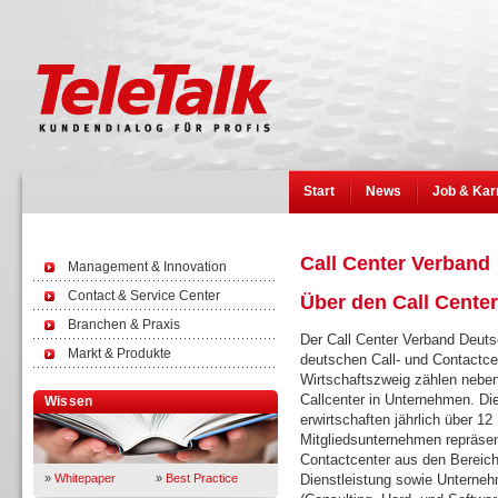
Start
News
Job & Kar
Call Center Verband
Management & Innovation
Contact & Service Center
Über den Call Cente
Branchen & Praxis
Der Call Center Verband Deuts
Markt & Produkte
deutschen Call- und Contactcen
Wirtschaftszweig zählen neben
Callcenter in Unternehmen. Di
Wissen
erwirtschaften jährlich über 12
Mitgliedsunternehmen repräsen
Contactcenter aus den Bereich
»
Whitepaper
»
Best Practice
Dienstleistung sowie Unternehm