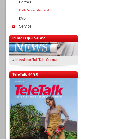
Partner
Call Center Verband
KVD
Service
Immer Up-To-Date
»
Newsletter TeleTalk-Compact
TeleTalk 04/26