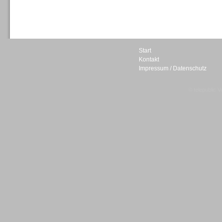
Sprachdialogsysteme u. Ki/
Sprachassistenten
Start
Kontakt
Impressum / Datenschutz
Sprachdialogsysteme u. Ki/
Sprachassistenten
© telepublic V