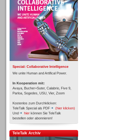
Personal
Inbound
Special: Collaborative Intelligence
We unite Human and Artifical Power.
In Kooperation mit:
Avaya, Bucher+Suter, Calabrio, Five 9,
Parloa, Sogedes, USU, Vier, Zoom
Kostenlos zum Durchklicken:
TeleTalk Special als PDF
(hier klicken)
Und
hier
können Sie TeleTalk
bestellen oder abonnieren!
Inbound
TeleTalk Archiv