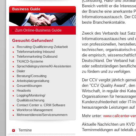
(Consulting, Hard- und Softwar
Bereich vertritt er die Interes
Business Guide
der Branche eine anerkannte Pl
Informationsaustausch. Der C
beste Branchenkontakte.
»
Zum Online-Business Guide
Zweck des Verbands laut Satzu
Informationsaustausches und d
Gesucht-Gefunden!
von professionellen, herstelle
Recruiting-Qualifizierung-Zeitarbeit
technischen, organisatorisch-s
Telefonmarketing Inbound
die empirisch, wissenschaftli
Telefonmarketing Outbound
Deutschland. Der Verband hat 
TK/ACD-Systeme
oder selbstständigen beruflich
Sprachdialogsysteme/KI-Assistenten
Dialer
zu fördern und zu verfolgen.
Beratung/Consulting
Der CCV vergibt jährlich gemei
Arbeitsplatzgestaltung
den "CCV Quality Award", den 
Gesamtlösungen
Headsets
Wirtschaft, in regulär drei Ka
Logging/Monitoring/
Organisationen für herausrage
Qualitätssicherung
Kundenzufriedenheit oder IT-In
Contact Center u. CRM Software
herausragende Leistungen auf 
Workforce-Management
Mehrwertdienste/Servicenummern
Mehr unter:
www.callcenter-ve
Aktuelle Nachrichten um KVD 
Terminmeldungen auf teletalk.
Termine