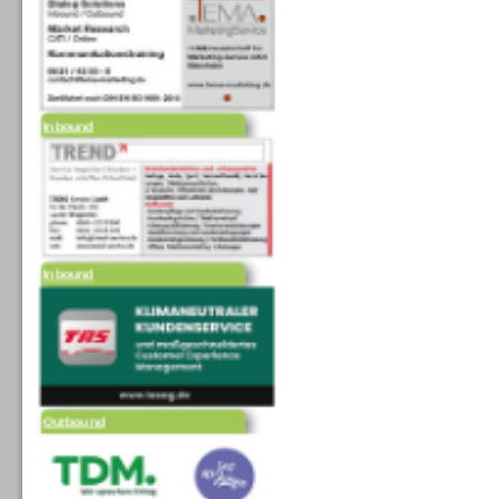
Inbound
Inbound
Outbound