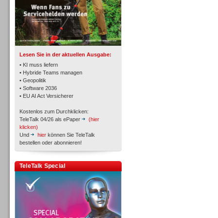
TK- und ACD-Systeme
Lesen Sie in der aktuellen Ausgabe:
• KI muss liefern
• Hybride Teams managen
• Geopolitik
• Software 2036
Workforce-Management
• EU AI Act Versicherer
Kostenlos zum Durchklicken:
TeleTalk 04/26 als ePaper
(hier
klicken)
Und
hier
können Sie TeleTalk
bestellen oder abonnieren!
Personal
TeleTalk Special