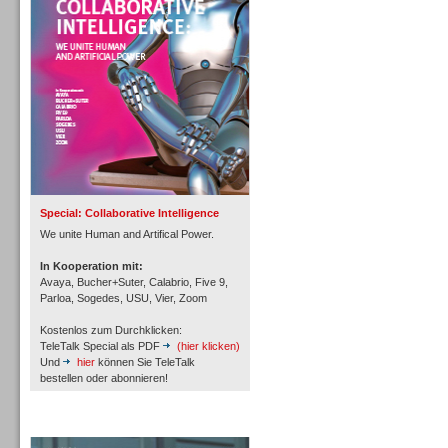
Personal
Inbound
Special: Collaborative Intelligence
We unite Human and Artifical Power.
In Kooperation mit:
Avaya, Bucher+Suter, Calabrio, Five 9,
Parloa, Sogedes, USU, Vier, Zoom
Kostenlos zum Durchklicken:
TeleTalk Special als PDF
(hier klicken)
Und
hier
können Sie TeleTalk
bestellen oder abonnieren!
TeleTalk Archiv
Inbound