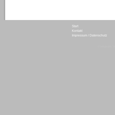
Sprachdialogsysteme u. Ki/
Sprachassistenten
Start
Kontakt
Impressum / Datenschutz
Sprachdialogsysteme u. Ki/
Sprachassistenten
© telepublic V