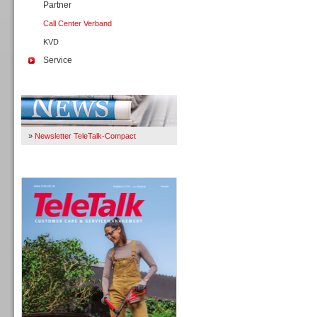
Partner
Call Center Verband
KVD
Service
Immer Up-To-Date
»
Newsletter TeleTalk-Compact
TeleTalk 04/26