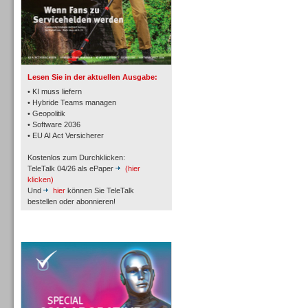
TK- und ACD-Systeme
Lesen Sie in der aktuellen Ausgabe:
• KI muss liefern
• Hybride Teams managen
• Geopolitik
• Software 2036
Workforce-Management
• EU AI Act Versicherer
Kostenlos zum Durchklicken:
TeleTalk 04/26 als ePaper
(hier
klicken)
Und
hier
können Sie TeleTalk
bestellen oder abonnieren!
Personal
TeleTalk Special