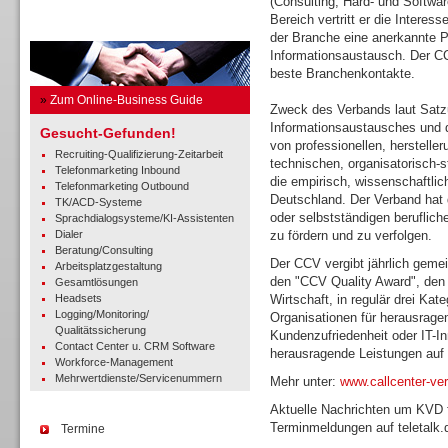
(Consulting, Hard- und Softwar
Bereich vertritt er die Interes
Business Guide
der Branche eine anerkannte Pl
Informationsaustausch. Der C
beste Branchenkontakte.
»
Zum Online-Business Guide
Zweck des Verbands laut Satzu
Informationsaustausches und d
Gesucht-Gefunden!
von professionellen, herstelle
Recruiting-Qualifizierung-Zeitarbeit
technischen, organisatorisch-s
Telefonmarketing Inbound
die empirisch, wissenschaftli
Telefonmarketing Outbound
Deutschland. Der Verband hat 
TK/ACD-Systeme
oder selbstständigen beruflich
Sprachdialogsysteme/KI-Assistenten
Dialer
zu fördern und zu verfolgen.
Beratung/Consulting
Der CCV vergibt jährlich gemei
Arbeitsplatzgestaltung
den "CCV Quality Award", den 
Gesamtlösungen
Headsets
Wirtschaft, in regulär drei Ka
Logging/Monitoring/
Organisationen für herausrage
Qualitätssicherung
Kundenzufriedenheit oder IT-In
Contact Center u. CRM Software
herausragende Leistungen auf 
Workforce-Management
Mehrwertdienste/Servicenummern
Mehr unter:
www.callcenter-ve
Aktuelle Nachrichten um KVD 
Terminmeldungen auf teletalk.
Termine