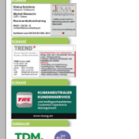
Inbound
Inbound
Outbound