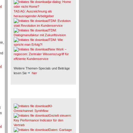
ja-dialog: Home
el
oder nicht Home?
TAS AG: Auszeichnung als
herausragender Arbeitgeber
TDM: Evolution
statt Revolution im Kundenservice
TDM:
Dialogmanufaktur mit Zukunftsvision
TDM: Wie
he,
spricht man Erfolg?!
New Work –
nd
regiocom: Zentraler Wissenszugriff für
effziente Kundenservice
el
Weitere Themen-Specials und Beiträge
lesen Sie
hier
Fachbeiträge & Cases
KI-
d
Omnichannel: Synthflow
um
Gezielt steuern:
Key Performance Indicator für den
Vertrieb
el
Daten: Garbage