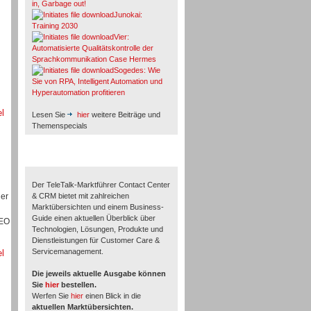
in, Garbage out!
Junokai:
Training 2030
Vier:
Automatisierte Qualitätskontrolle der
Sprachkommunikation Case Hermes
u
Sogedes: Wie
Sie von RPA, Intelligent Automation und
Hyperautomation profitieren
el
Lesen Sie
hier
weitere Beiträge und
Themenspecials
TeleTalk-Marktführer 1/2026
Der TeleTalk-Marktführer Contact Center
der
& CRM bietet mit zahlreichen
Marktübersichten und einem Business-
Guide einen aktuellen Überblick über
CEO
Technologien, Lösungen, Produkte und
Dienstleistungen für Customer Care &
Servicemanagement.
el
Die jeweils aktuelle Ausgabe können
Sie
hier
bestellen.
Werfen Sie
hier
einen Blick in die
aktuellen Marktübersichten.