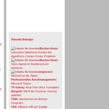
Info-Board
Aktuelle Beiträge
el
Bucher+Suter:
unterstützt Salesforce-Kunden bei
Agentforce-Contact-Center-Projekten
Bucher+Suter:
Voice-Agents im Kundenservice
aktivieren
n
regiocom:
Wechsel an der Spitze
Professionelles Anrufmanagement:
Microsoft Teams
TP infinity:
Real Time Voice Translation
el
Bergzeit:
Mit AI die Customer Journey
optimiert
TDM:
Voicebot Kim im direkten
Gespräch
TAS:
Effizienz trifft auf Qualität