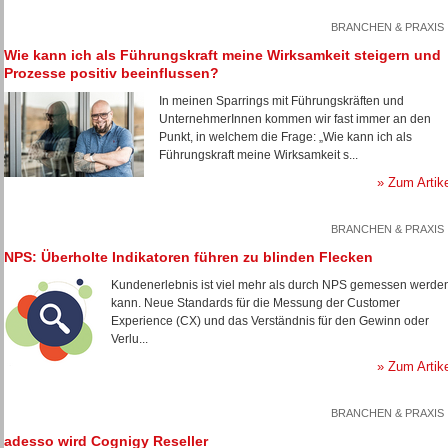
BRANCHEN & PRAXIS
Wie kann ich als Führungskraft meine Wirksamkeit steigern und
Prozesse positiv beeinflussen?
In meinen Sparrings mit Führungskräften und
UnternehmerInnen kommen wir fast immer an den
Punkt, in welchem die Frage: „Wie kann ich als
Führungskraft meine Wirksamkeit s...
» Zum Artik
BRANCHEN & PRAXIS
NPS: Überholte Indikatoren führen zu blinden Flecken
Kundenerlebnis ist viel mehr als durch NPS gemessen werde
kann. Neue Standards für die Messung der Customer
Experience (CX) und das Verständnis für den Gewinn oder
Verlu...
» Zum Artik
BRANCHEN & PRAXIS
adesso wird Cognigy Reseller