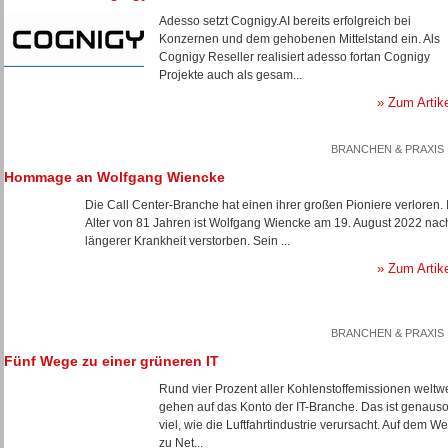
Adesso setzt Cognigy.AI bereits erfolgreich bei
Konzernen und dem gehobenen Mittelstand ein. Als
Cognigy Reseller realisiert adesso fortan Cognigy
Projekte auch als gesam...
» Zum Artik
BRANCHEN & PRAXIS
Hommage an Wolfgang Wiencke
Die Call Center-Branche hat einen ihrer großen Pioniere verloren. 
Alter von 81 Jahren ist Wolfgang Wiencke am 19. August 2022 nac
längerer Krankheit verstorben. Sein ...
» Zum Artik
BRANCHEN & PRAXIS
Fünf Wege zu einer grüneren IT
Rund vier Prozent aller Kohlenstoffemissionen weltwe
gehen auf das Konto der IT-Branche. Das ist genaus
viel, wie die Luftfahrtindustrie verursacht. Auf dem W
zu Net...