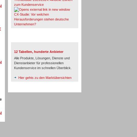
zum Kundenservice
l
CX-Studie: Vor welchen
Herausforderungen stehen deutsche
Unternehmen?
E
TeleTalk-Marktübersichten
12 Tabellen, hunderte Anbieter
Alle Produkte, Lösungen, Dienste und
l
Dienstanbieter für professionellen
Kundenservice im schnellen Überblick.
Hier gehts zu den Marktübersichten
de
l