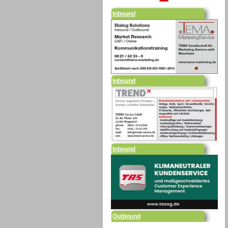
Inbound
Inbound
Outbound