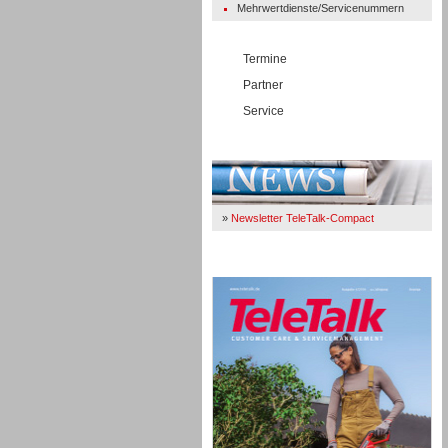
Mehrwertdienste/Servicenummern
Termine
Partner
Service
Immer Up-To-Date
»
Newsletter TeleTalk-Compact
TeleTalk 04/26