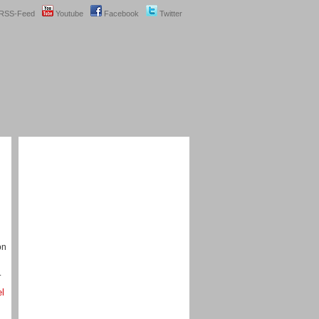
RSS-Feed
Youtube
Facebook
Twitter
on
.
el