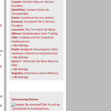
Caseris:
Auf dem Weg zur Service-
Exzellenz
Synthflow:
Contact Center als
Umsatztreiber
Zoom:
Kundenservice neu denken
Konecta:
Investieren Sie in Service-
el
Exzellenz
sonocom:
Der Ton macht die Musik
QNova:
Kontaktanalyse ohne Training
USU:
Chatbots und ihre Zukunft im
Kundenservice
»
Alle Beiträge
Five9:
Intelligente Virtual Agents (IVAs)
Im
markieren Umbruch im Kundenservice
h
»
Alle Beiträge
byon:
IT- Sicherheit: Ein Must-Have für
KMU
el
»
Alle Beiträge
Sogedes:
Experience meets Efficency
»
Alle Beiträge
Themen-Specials
it
Outsourcing-Partner
o
TDM: KI und die
eg
Trendwende im Kundenservice