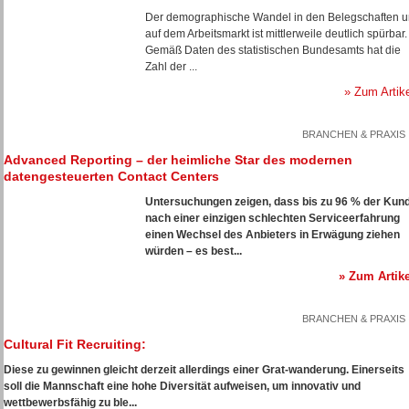
Der demographische Wandel in den Belegschaften 
auf dem Arbeitsmarkt ist mittlerweile deutlich spürbar.
Gemäß Daten des statistischen Bundesamts hat die
Zahl der ...
» Zum Artik
BRANCHEN & PRAXIS
Advanced Reporting – der heimliche Star des modernen
datengesteuerten Contact Centers
Untersuchungen zeigen, dass bis zu 96 % der Kun
nach einer einzigen schlechten Serviceerfahrung
einen Wechsel des Anbieters in Erwägung ziehen
würden – es best...
» Zum Artike
BRANCHEN & PRAXIS
Cultural Fit Recruiting:
Diese zu gewinnen gleicht derzeit allerdings einer Grat-wanderung. Einerseits
soll die Mannschaft eine hohe Diversität aufweisen, um innovativ und
wettbewerbsfähig zu ble...