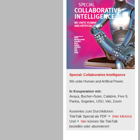
Personal
Inbound
Special: Collaborative Intelligence
We unite Human and Artifical Power.
In Kooperation mit:
Avaya, Bucher+Suter, Calabrio, Five 9,
Parloa, Sogedes, USU, Vier, Zoom
Kostenlos zum Durchklicken:
TeleTalk Special als PDF
(hier klicken)
Und
hier
können Sie TeleTalk
bestellen oder abonnieren!