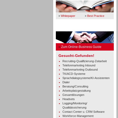
»
Whitepaper
»
Best Practice
Business Guide
»
Zum Online-Business Guide
Gesucht-Gefunden!
Recruiting-Qualifizierung-Zeitarbeit
Telefonmarketing Inbound
Telefonmarketing Outbound
TK/ACD-Systeme
Sprachdialogsysteme/KI-Assistenten
Dialer
Beratung/Consulting
Arbeitsplatzgestaltung
Gesamtlösungen
Headsets
Logging/Monitoring/
Qualitätssicherung
Contact Center u. CRM Software
Workforce-Management