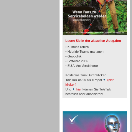
TK- und ACD-Systeme
Lesen Sie in der aktuellen Ausgabe:
• KI muss liefern
• Hybride Teams managen
• Geopolitik
• Software 2036
Workforce-Management
• EU AI Act Versicherer
Kostenlos zum Durchklicken:
TeleTalk 04/26 als ePaper
(hier
klicken)
Und
hier
können Sie TeleTalk
bestellen oder abonnieren!
Personal
TeleTalk Special