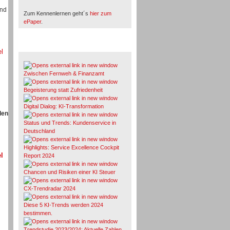
und
Zum Kennenlernen geht´s
hier zum
ePaper
.
Whitepaper & Studien
el
Zwischen Fernweh & Finanzamt
Begeisterung statt Zufriedenheit
Digital Dialog: KI-Transformation
den
Status und Trends: Kundenservice in
Deutschland
Highlights: Service Excellence Cockpit
l
Report 2024
Chancen und Risiken einer KI Steuer
CX-Trendradar 2024
Diese 5 KI-Trends werden 2024
bestimmen.
Trendstudie 2023/2024: Aktuelle Zahlen